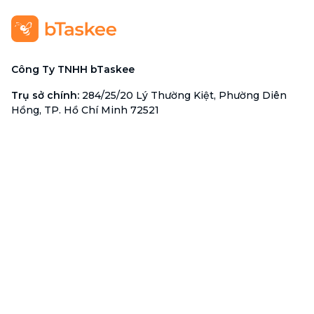
Công Ty TNHH bTaskee
Trụ sở chính
:
284/25/20 Lý Thường Kiệt, Phường Diên
Hồng, TP. Hồ Chí Minh 72521
Mã số doanh nghiệp
:
0313723825
Đại Diện Công Ty
:
Ông Đỗ Đắc Nhân Tâm
Chức vụ
:
Giám Đốc
Hotline
:
1900 636 736
Hỗ trợ khách hàng
:
support@btaskee.com
Hỗ trợ doanh nghiệp
:
btaskee4biz.vn@btaskee.com
Việt Nam
Hỗ trợ