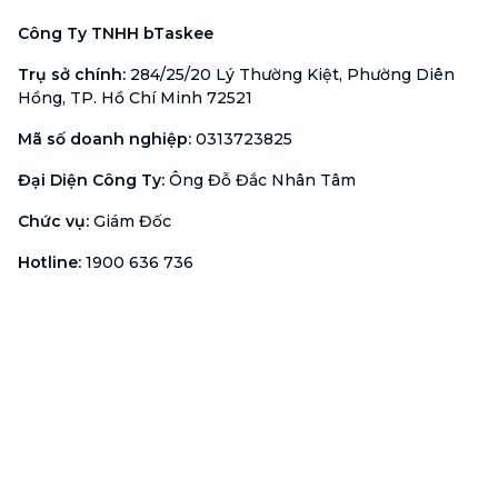
Công Ty TNHH bTaskee
Trụ sở chính
:
284/25/20 Lý Thường Kiệt, Phường Diên
Hồng, TP. Hồ Chí Minh 72521
Mã số doanh nghiệp
:
0313723825
Đại Diện Công Ty
:
Ông Đỗ Đắc Nhân Tâm
Chức vụ
:
Giám Đốc
Hotline
:
1900 636 736
Hỗ trợ khách hàng
:
support@btaskee.com
Hỗ trợ doanh nghiệp
:
btaskee4biz.vn@btaskee.com
Việt Nam
Hỗ trợ
Liên hệ
Khiếu nại