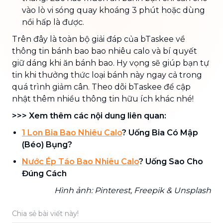
vào lò vi sóng quay khoáng 3 phút hoặc dùng
nồi hấp là được.
Trên đây là toàn bộ giải đáp của bTaskee về
thông tin bánh bao bao nhiêu calo và bí quyết
giữ dáng khi ăn bánh bao. Hy vọng sẽ giúp bạn tự
tin khi thưởng thức loại bánh này ngay cả trong
quá trình giảm cân. Theo dõi bTaskee để cập
nhật thêm nhiều thông tin hữu ích khác nhé!
>>> Xem thêm các nội dung liên quan:
1 Lon Bia Bao Nhiêu Calo
? Uống Bia Có Mập
(Béo) Bụng?
Nước Ép Táo Bao Nhiêu Calo
? Uống Sao Cho
Đúng Cách
Hình ảnh: Pinterest,
Freepik & Unsplash
Chia sẻ bài viết này!