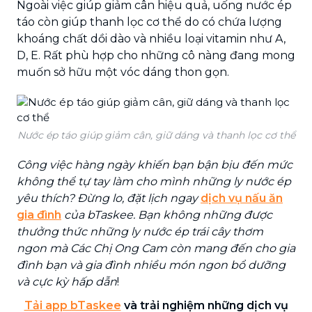
Ngoài việc giúp giảm cân hiệu quả, uống nước ép
táo còn giúp thanh lọc cơ thể do có chứa lượng
khoáng chất dồi dào và nhiều loại vitamin như A,
D, E. Rất phù hợp cho những cô nàng đang mong
muốn sở hữu một vóc dáng thon gọn.
Nước ép táo giúp giảm cân, giữ dáng và thanh lọc cơ thể
Công việc hàng ngày khiến bạn bận bịu đến mức
không thể tự tay làm cho mình những ly nước ép
yêu thích? Đừng lo, đặt lịch ngay
dịch vụ nấu ăn
gia đình
của bTaskee. Bạn không những được
thưởng thức những ly nước ép trái cây thơm
ngon mà Các Chị Ong Cam còn mang đến cho gia
đình bạn và gia đình nhiều món ngon bổ dưỡng
và cực kỳ hấp dẫn
!
Tải app bTaskee
và trải nghiệm những dịch vụ