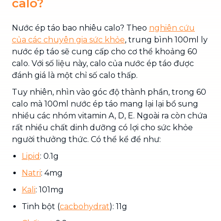
calo?
Nước ép táo bao nhiêu calo? Theo
nghiên cứu
của các chuyên gia sức khỏe
, trung bình 100ml ly
nước ép táo sẽ cung cấp cho cơ thể khoảng 60
calo. Với số liệu này, calo của nước ép táo được
đánh giá là một chỉ số calo thấp.
Tuy nhiên, nhìn vào góc độ thành phần, trong 60
calo mà 100ml nước ép táo mang lại lại bổ sung
nhiều các nhóm vitamin A, D, E. Ngoài ra còn chứa
rất nhiều chất dinh dưỡng có lợi cho sức khỏe
người thưởng thức. Có thể kể để như:
Lipid
: 0.1g
Natri
: 4mg
Kali
: 101mg
Tinh bột (
cacbohydrat
): 11g