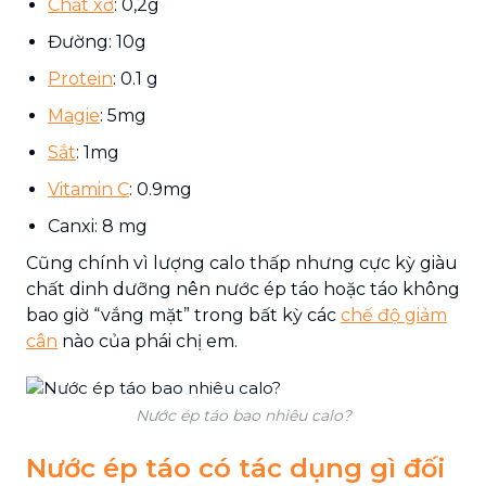
Chất xơ
: 0,2g
Đường: 10g
Protein
: 0.1 g
Magie
: 5mg
Sắt
: 1mg
Vitamin C
: 0.9mg
Canxi: 8 mg
Cũng chính vì lượng calo thấp nhưng cực kỳ giàu
chất dinh dưỡng nên nước ép táo hoặc táo không
bao giờ “vắng mặt” trong bất kỳ các
chế độ giảm
cân
nào của phái chị em.
Nước ép táo bao nhiêu calo?
Nước ép táo có tác dụng gì đối