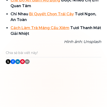
Chế Độ Ăn Giảm Mỡ Bụng
Được Nhiều Chị Em
Quan Tâm
Chỉ Nhau
Bí Quyết Chọn Trái Cây
Tươi Ngon,
An Toàn
Cách Làm Trà Mãng Cầu Xiêm
Tươi Thanh Mát
Giải Nhiệt
Hình ảnh: Unsplash
Chia sẻ bài viết này!