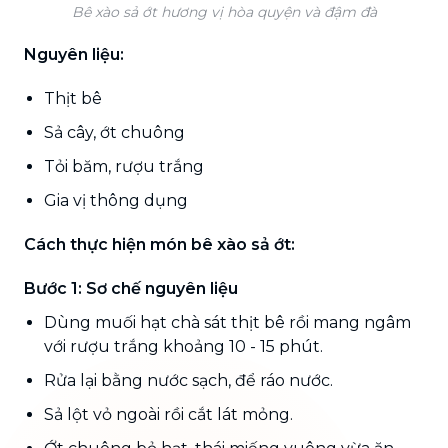
Bê xào sả ớt hương vị hòa quyện và đậm đà
Nguyên liệu:
Thịt bê
Sả cây, ớt chuông
Tỏi băm, rượu trắng
Gia vị thông dụng
Cách thực hiện món bê xào sả ớt:
Bước 1: Sơ chế nguyên liệu
Dùng muối hạt chà sát thịt bê rồi mang ngâm
với rượu trắng khoảng 10 - 15 phút.
Rửa lại bằng nước sạch, để ráo nước.
Sả lột vỏ ngoài rồi cắt lát mỏng.