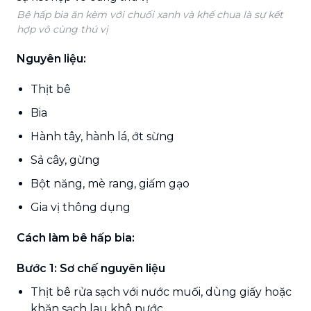
Bê hấp bia ăn kèm với chuối xanh và khế chua là sự kết
hợp vô cùng thú vị
Nguyên liệu:
Thịt bê
Bia
Hành tây, hành lá, ớt sừng
Sả cây, gừng
Bột năng, mè rang, giấm gạo
Gia vị thông dụng
Cách làm bê hấp bia:
Bước 1: Sơ chế nguyên liệu
Thịt bê rửa sạch với nước muối, dùng giấy hoặc
khăn sạch lau khô nước.