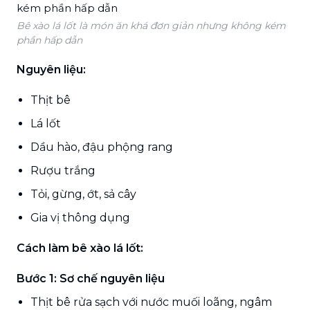
Bê xào lá lốt là món ăn khá đơn giản nhưng không kém
phần hấp dẫn
Nguyên liệu:
Thịt bê
Lá lốt
Dầu hào, đậu phộng rang
Rượu trắng
Tỏi, gừng, ớt, sả cây
Gia vị thông dụng
Cách làm bê xào lá lốt:
Bước 1: Sơ chế nguyên liệu
Thịt bê rửa sạch với nước muối loãng, ngâm