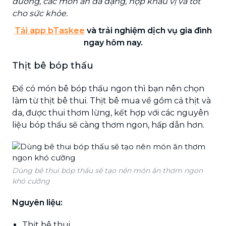
dưỡng, các món ăn đa dạng, hợp khẩu vị và tốt
cho sức khỏe.
Tải app bTaskee
và trải nghiệm dịch vụ gia đình
ngay hôm nay.
Thịt bê bóp thấu
Để có món bê bóp thấu ngon thì bạn nên chọn
làm từ thịt bê thui. Thịt bê mua về gồm cả thịt và
da, được thui thơm lừng, kết hợp với các nguyên
liệu bóp thấu sẽ càng thơm ngon, hấp dẫn hơn.
Dùng bê thui bóp thấu sẽ tạo nên món ăn thơm ngon
khó cưỡng
Nguyên liệu:
Thịt bê thui