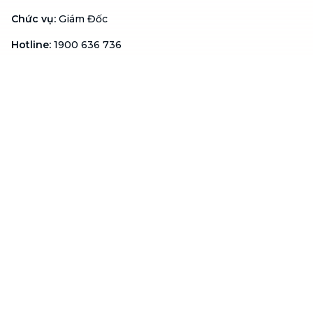
Chức vụ
:
Giám Đốc
Hotline
:
1900 636 736
Hỗ trợ khách hàng
:
support@btaskee.com
Hỗ trợ doanh nghiệp
:
btaskee4biz.vn@btaskee.com
Việt Nam
Hỗ trợ
Liên hệ
Khiếu nại
Công ty
Về bTaskee
Liên hệ
Tuyển dụng
Câu chuyện người giúp
việc