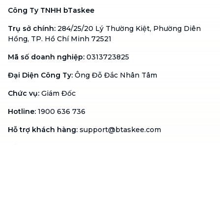
Công Ty TNHH bTaskee
Trụ sở chính
:
284/25/20 Lý Thường Kiệt, Phường Diên
Hồng, TP. Hồ Chí Minh 72521
Mã số doanh nghiệp
:
0313723825
Đại Diện Công Ty
:
Ông Đỗ Đắc Nhân Tâm
Chức vụ
:
Giám Đốc
Hotline
:
1900 636 736
Hỗ trợ khách hàng
:
support@btaskee.com
Hỗ trợ doanh nghiệp
:
btaskee4biz.vn@btaskee.com
Việt Nam
Hỗ trợ
Liên hệ
Khiếu nại