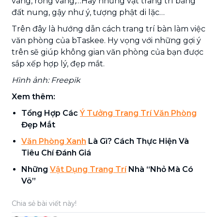
vàng, rồng vàng,…Hay những vật trang trí bằng
đất nung, gậy như ý, tượng phật di lặc…
Trên đây là hướng dẫn cách trang trí bàn làm việc
văn phòng của bTaskee. Hy vọng với những gợi ý
trên sẽ giúp không gian văn phòng của bạn được
sắp xếp hợp lý, đẹp mắt.
Hình ảnh: Freepik
Xem thêm:
Tổng Hợp Các
Ý Tưởng Trang Trí Văn Phòng
Đẹp Mắt
Văn Phòng Xanh
Là Gì? Cách Thực Hiện Và
Tiêu Chí Đánh Giá
Những
Vật Dụng Trang Trí
Nhà “Nhỏ Mà Có
Võ”
Chia sẻ bài viết này!