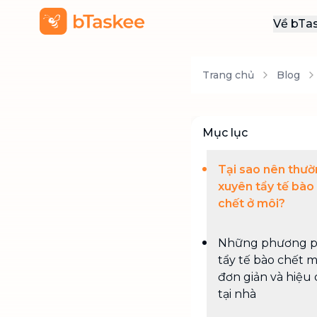
Về bTa
Giới
Trang chủ
Blog
Thôn
Khu
Tuy
Mục lục
Liên
Tại sao nên thư
xuyên tẩy tế bào
chết ở môi?
Những phương 
tẩy tế bào chết m
đơn giản và hiệu
tại nhà