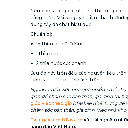
Nếu bạn không có mật ong thì cũng có th
bằng nước. Với 3 nguyên liệu chanh, đườn
dụng tẩy da chết hiệu quả.
Chuẩn bị:
½ thìa cà phê đường
1 thìa nước
2 thìa nước cốt chanh
Sau đó hãy trộn đều các nguyên liệu trên l
hiện các bước như ở cách trên.
Ngoài ra, nếu việc nhà quá nhiều khiến bạ
gian để chăm sóc bản thân, gia đình thì h
giúp việc theo giờ
bTaskee nhé! Đừng để vi
chăm sóc bản thân, gia đình. Việc nhà khó,
Tải ngay app bTaskee
và trải nghiệm nhữn
hàng đầu Việt Nam.