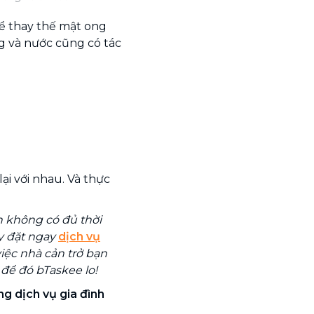
ể thay thế mật ong
g và nước cũng có tác
ại với nhau. Và thực
n không có đủ thời
ãy đặt ngay
dịch vụ
ệc nhà cản trở bạn
 để đó bTaskee lo!
g dịch vụ gia đình