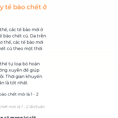
y tế bào chết ở
hể, các tế bào mới ở
tế bào chết cũ. Da trên
ơ thể, các tế bào mới
chết cũ theo một thời
thể tự loại bỏ hoàn
ường xuyên để giúp
ôi. Thời gian khuyến
ần là tốt nhất.
ết môi là 1 - 2 lần/tuần.
n sẽ mang lại rất