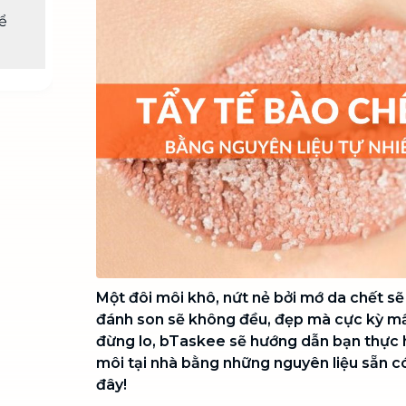
Chuyển nhà trọn gói, không lo dọn
ể
dẹp nơi đi nơi đến
Vệ sinh công nghiệp
NEW
Vệ sinh chuyên nghiệp cho văn
phòng, nhà xưởng, công trình lớn
Một đôi môi khô, nứt nẻ bởi mớ da chết sẽ
đánh son sẽ không đều, đẹp mà cực kỳ m
đừng lo, bTaskee sẽ hướng dẫn bạn thực h
môi tại nhà bằng những nguyên liệu sẵn có
đây!