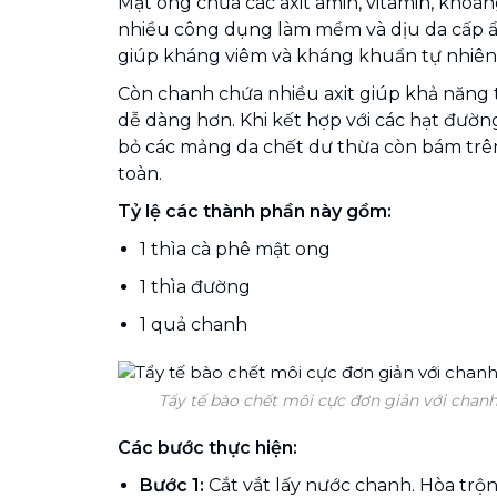
Mật ong chứa các axit amin, vitamin, khoán
nhiều công dụng làm mềm và dịu da cấp ẩ
giúp kháng viêm và kháng khuẩn tự nhiên
Còn chanh chứa nhiều axit giúp khả năng t
dễ dàng hơn. Khi kết hợp với các hạt đường 
bỏ các mảng da chết dư thừa còn bám trê
toàn.
Tỷ lệ các thành phần này gồm:
1 thìa cà phê mật ong
1 thìa đường
1 quả chanh
Tẩy tế bào chết môi cực đơn giản với chan
Các bước thực hiện:
Bước 1:
Cắt vắt lấy nước chanh. Hòa trộ