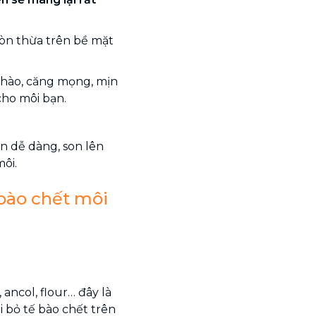
còn thừa trên bề mặt
 hào, căng mọng, mịn
cho môi bạn.
n dễ dàng, son lên
ôi.
bào chết môi
ancol, flour… đây là
 bỏ tế bào chết trên