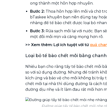
ong thành một hỗn hợp nhuyễn.
Bước 2:
Thoa hỗn hợp lên môi và chờ tro
bTaskee khuyên bạn nên dùng tay hoặc 
nhàng để tế bào chết được loại bỏ nhan
Bước 3:
Rửa sạch môi lại với nước. Bạn 
một đôi môi mịn và căng mọng hơn rõ.
>>
Xem thêm: Lợi ích tuyệt vời từ
quả cha
Loại bỏ tế bào chết môi bằng chanh
Nhiều bạn cho rằng tẩy tế bào chết môi b
so với sử dụng đường. Nhưng để tránh khô
kích ứng và bảo vệ cho môi không bị trầy 
chết môi tại nhà thì dùng đường là cách tốt
đường dịu nhẹ và ít làm đau rát môi hơn m
Đường giúp tẩy tế bào chết môi nhẹ nh