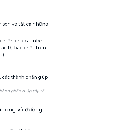
h son và tất cả những
c hiện chà xát nhẹ
các tế bào chết trên
t).
thành phần giúp tẩy tế
ật ong và đường