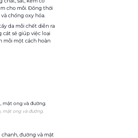
g chất, sắt, kẽm có
m cho môi. Đồng thời
 và chống oxy hóa.
ẩy da môi chết diễn ra
cát sẽ giúp việc loại
n môi một cách hoàn
h, mật ong và đường.
n chanh, đường và mật