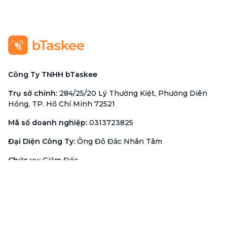
Công Ty TNHH bTaskee
Trụ sở chính
:
284/25/20 Lý Thường Kiệt, Phường Diên
Hồng, TP. Hồ Chí Minh 72521
Mã số doanh nghiệp
:
0313723825
Đại Diện Công Ty
:
Ông Đỗ Đắc Nhân Tâm
Chức vụ
:
Giám Đốc
Hotline
:
1900 636 736
Hỗ trợ khách hàng
:
support@btaskee.com
Hỗ trợ doanh nghiệp
:
btaskee4biz.vn@btaskee.com