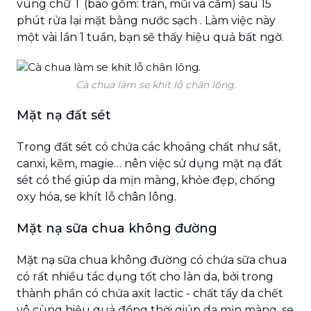
vùng chữ T (bao gồm: trán, mũi và cằm) sau 15
phút rửa lại mặt bằng nước sạch . Làm việc này
một vài lần 1 tuần, bạn sẽ thấy hiệu quả bất ngờ.
Cà chua làm se khít lỗ chân lông.
Mặt nạ đất sét
Trong đất sét có chứa các khoáng chất như sắt,
canxi, kẽm, magie… nên việc sử dụng mặt nạ đất
sét có thể giúp da mịn màng, khỏe đẹp, chống
oxy hóa, se khít lỗ chân lông.
Mặt nạ sữa chua không đường
Mặt nạ sữa chua không đường có chứa sữa chua
có rất nhiều tác dụng tốt cho làn da, bởi trong
thành phần có chứa axit lactic - chất tẩy da chết
vô cùng hiệu quả đồng thời giúp da mịn màng, se