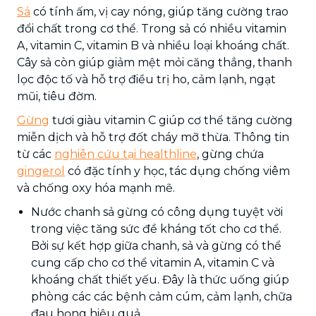
Sả
có tính ấm, vị cay nóng, giúp tăng cường trao
đổi chất trong cơ thể. Trong sả có nhiều vitamin
A, vitamin C, vitamin B và nhiều loại khoáng chất.
Cây sả còn giúp giảm mệt mỏi căng thẳng, thanh
lọc độc tố và hỗ trợ điều trị ho, cảm lạnh, ngạt
mũi, tiêu đờm.
Gừng
tươi giàu vitamin C giúp cơ thể tăng cường
miễn dịch và hỗ trợ đốt cháy mỡ thừa. Thông tin
từ các
nghiên cứu tại healthline
, gừng chứa
gingerol
có đặc tính y học, tác dụng chống viêm
và chống oxy hóa mạnh mẽ.
Nước chanh sả gừng có công dụng tuyệt vời
trong việc tăng sức đề kháng tốt cho cơ thể.
Bởi sự kết hợp giữa chanh, sả và gừng có thể
cung cấp cho cơ thể vitamin A, vitamin C và
khoáng chất thiết yếu. Đây là thức uống giúp
phòng các các bệnh cảm cúm, cảm lạnh, chữa
đau họng hiệu quả.