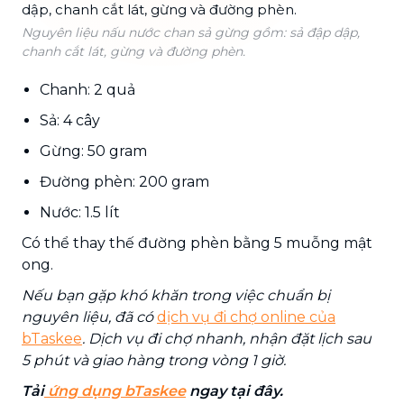
Nguyên liệu nấu nước chan sả gừng gồm: sả đập dập,
chanh cắt lát, gừng và đường phèn.
Chanh: 2 quả
Sả: 4 cây
Gừng: 50 gram
Đường phèn: 200 gram
Nước: 1.5 lít
Có thể thay thế đường phèn bằng 5 muỗng mật
ong.
Nếu bạn gặp khó khăn trong việc chuẩn bị
nguyên liệu, đã có
dịch vụ đi chợ online của
bTaskee
. Dịch vụ đi chợ nhanh, nhận đặt lịch sau
5 phút và giao hàng trong vòng 1 giờ.
Tải
ứng dụng bTaskee
ngay tại đây.