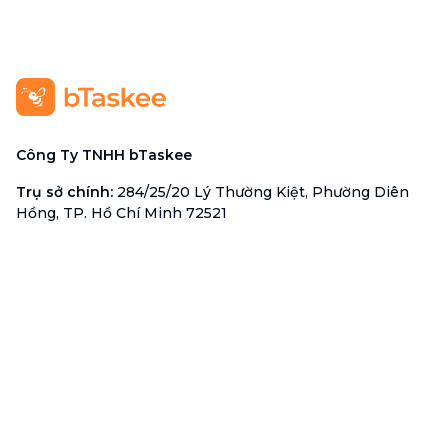
Công Ty TNHH bTaskee
Trụ sở chính
:
284/25/20 Lý Thường Kiệt, Phường Diên
Hồng, TP. Hồ Chí Minh 72521
Mã số doanh nghiệp
:
0313723825
Đại Diện Công Ty
:
Ông Đỗ Đắc Nhân Tâm
Chức vụ
:
Giám Đốc
Hotline
:
1900 636 736
Hỗ trợ khách hàng
:
support@btaskee.com
Hỗ trợ doanh nghiệp
:
btaskee4biz.vn@btaskee.com