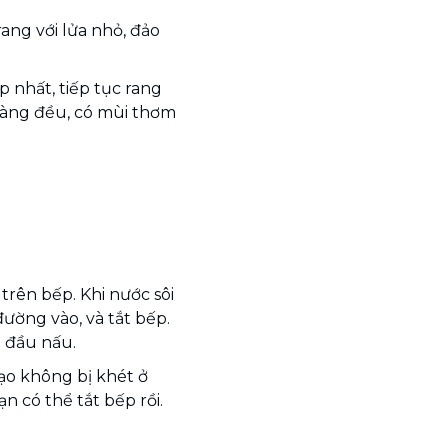
rang với lửa nhỏ, đảo
p nhất, tiếp tục rang
 vàng đều, có mùi thơm
rên bếp. Khi nước sôi
ường vào, và tắt bếp.
 đầu nấu.
ạo không bị khét ở
n có thể tắt bếp rồi.