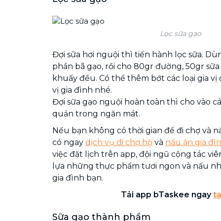
Lọc sữa gạo
Đợi sữa hơi nguội thì tiến hành lọc sữa. Dù
phần bã gạo, rồi cho 80gr đường, 50gr sữa 
khuấy đều. Có thể thêm bớt các loại gia v
vị gia đình nhé.
Đợi sữa gạo nguội hoàn toàn thì cho vào cá
quản trong ngăn mát.
Nếu bạn không có thời gian để đi chợ và nấ
có ngay
dịch vụ đi chợ hộ
và
nấu ăn gia đì
việc đặt lịch trên app, đội ngũ cộng tác viê
lựa những thực phẩm tươi ngon và nấu n
gia đình bạn.
Tải app bTaskee ngay
tạ
Sữa gạo thành phẩm