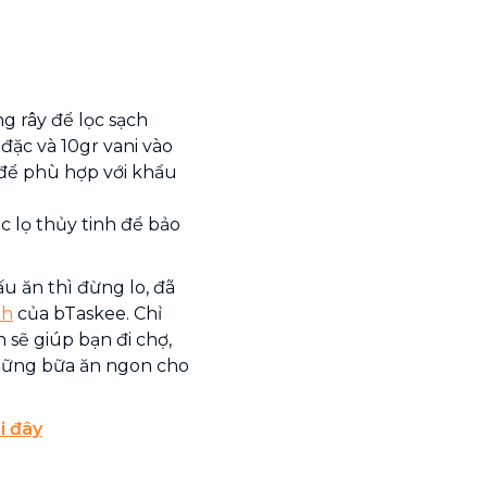
ng rây để lọc sạch
đặc và 10gr vani vào
ị để phù hợp với khẩu
c lọ thủy tinh để bảo
u ăn thì đừng lo, đã
nh
của bTaskee. Chỉ
n sẽ giúp bạn đi chợ,
hững bữa ăn ngon cho
i đây