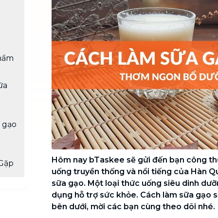
Chuyển nhà trọn gói, không lo dọn
dẹp nơi đi nơi đến
Vệ sinh công nghiệp
NEW
Vệ sinh chuyên nghiệp cho văn
phòng, nhà xưởng, công trình lớn
hẩm
ữa
a gạo
Hôm nay bTaskee sẽ gửi đến bạn công thứ
Gặp
uống truyền thống và nổi tiếng của Hàn Q
sữa gạo. Một loại thức uống siêu dinh dư
dụng hỗ trợ sức khỏe. Cách làm sữa gạo 
bên dưới, mời các bạn cùng theo dõi nhé.