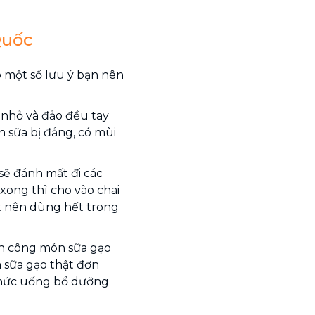
Quốc
ó một số lưu ý bạn nên
t nhỏ và đảo đều tay
 sữa bị đắng, có mùi
 sẽ đánh mất đi các
xong thì cho vào chai
ất nên dùng hết trong
nh công món sữa gạo
 sữa gạo thật đơn
 thức uống bổ dưỡng