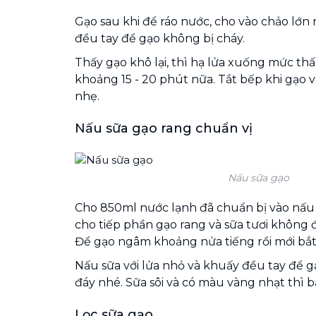
Gạo sau khi để ráo nước, cho vào chảo lớn 
đều tay để gạo không bị cháy.
Thấy gạo khô lại, thì hạ lửa xuống mức thấ
khoảng 15 - 20 phút nữa. Tắt bếp khi gạo
nhẹ.
Nấu sữa gạo rang chuẩn vị
Nấu sữa gạo
Cho 850ml nước lạnh đã chuẩn bị vào nấu t
cho tiếp phần gạo rang và sữa tươi không đ
Để gạo ngâm khoảng nửa tiếng rồi mới bắt
Nấu sữa với lửa nhỏ và khuấy đều tay để g
đáy nhé. Sữa sôi và có màu vàng nhạt thì bạ
Lọc sữa gạo