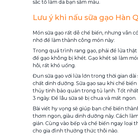
sắc tố làm da bạn sẫm màu.
Lưu ý khi nấu sữa gạo Hàn 
Món sữa gạo rất dễ chế biến, nhưng vẫn c
nhớ để làm thành công món này:
Trong quá trình rang gạo, phải để lửa thậ
để gạo không bị khét. Gạo khét sẽ làm món
hôi, rất khó uống.
Đun sữa gạo với lửa lớn trong thời gian dài
chất dinh dưỡng. Sữa gạo sau khi chế biến 
thủy tinh bảo quản trong tủ lạnh. Tốt nh
3 ngày. Để lâu sữa sẽ bị chua và mất ngon.
Bài viết hy vọng sẽ giúp bạn chế biến thà
thơm ngon, giàu dinh dưỡng này. Cách làm
giản. Cùng vào bếp và chế biến ngay loại
cho gia đình thưởng thức thôi nào.