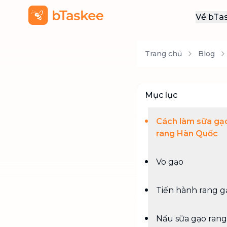
Về bTa
Giới
Trang chủ
Blog
Thôn
Khu
Tuy
Mục lục
Liên
Cách làm sữa gạ
rang Hàn Quốc
Vo gạo
Tiến hành rang g
Nấu sữa gạo rang