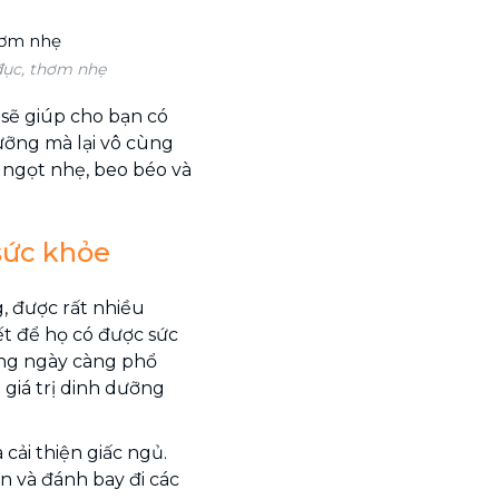
đục, thơm nhẹ
sẽ giúp cho bạn có
ưỡng mà lại vô cùng
ị ngọt nhẹ, beo béo và
sức khỏe
, được rất nhiều
t để họ có được sức
đang ngày càng phổ
 giá trị dinh dưỡng
cải thiện giấc ngủ.
 và đánh bay đi các