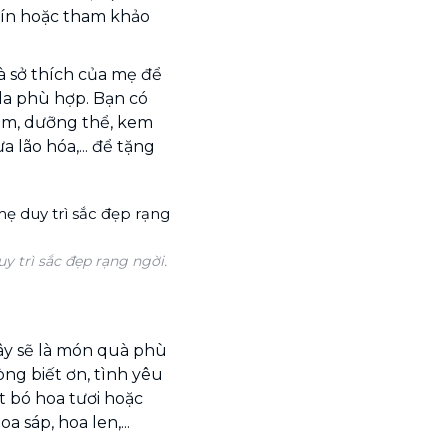
tín hoặc tham khảo
à sở thích của mẹ để
a phù hợp. Bạn có
ắm, dưỡng thể, kem
 lão hóa,... để tặng
 trì sắc đẹp rạng ngời.
đây sẽ là món quà phù
òng biết ơn, tình yêu
t bó hoa tươi hoặc
 sáp, hoa len,...