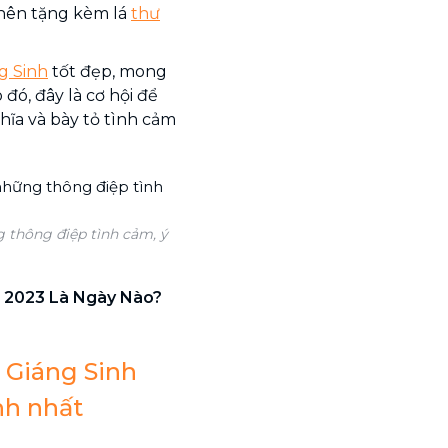
 nên tặng kèm lá
thư
g Sinh
tốt đẹp, mong
 đó, đây là cơ hội để
hĩa và bày tỏ tình cảm
 thông điệp tình cảm, ý
l 2023 Là Ngày Nào?
 Giáng Sinh
nh nhất