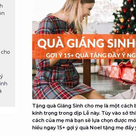
Chuyển nhà trọn gói, không lo dọn
nh
dẹp nơi đi nơi đến
ón
Vệ sinh công nghiệp
NEW
Vệ sinh chuyên nghiệp cho văn
phòng, nhà xưởng, công trình lớn
 cho
 ý
inh
à
Tặng quà Giáng Sinh cho mẹ là một cách b
kính trọng trong dịp Lễ này. Tùy vào sở thí
cách của mẹ mà bạn sẽ lựa chọn được mó
hiểu ngay 15+ gợi ý quà Noel tặng mẹ đầy ý