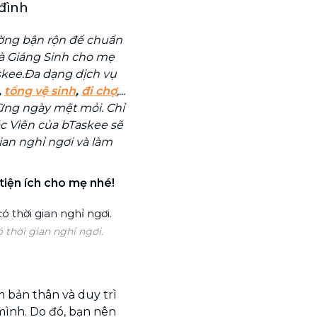
 đình
ờng bận rộn để chuẩn
uà Giáng Sinh cho mẹ
askee.Đa dạng dịch vụ
,
tổng vệ sinh
,
đi chợ
,...
ững ngày mệt mỏi. Chỉ
ác Viên của bTaskee sẽ
ian nghỉ ngơi và làm
tiện ích cho mẹ nhé!
 thời gian nghỉ ngơi.
m bản thân và duy trì
mình. Do đó, bạn nên