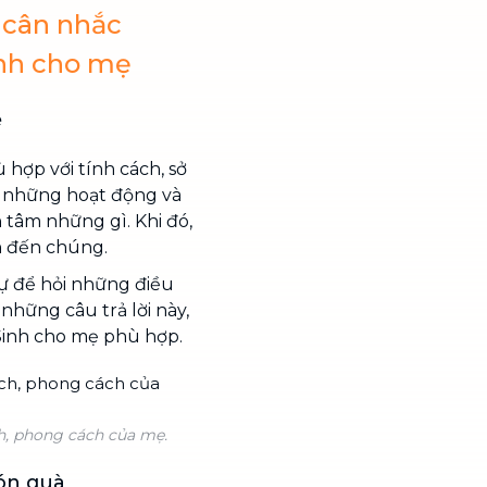
 cân nhắc
inh cho mẹ
ẹ
 hợp với tính cách, sở
t những hoạt động và
 tâm những gì. Khi đó,
n đến chúng.
sự để hỏi những điều
hững câu trả lời này,
Sinh cho mẹ phù hợp.
h, phong cách của mẹ.
ón quà