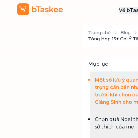
Về bTa
Giới
Trang chủ
Blog
Thôn
Tổng Hợp 15+ Gợi Ý T
Khu
Tuy
Mục lục
Liên
Một số lưu ý qua
trọng cần cân nh
trước khi chọn q
Giáng Sinh cho 
Chọn quà Noel t
sở thích của mẹ