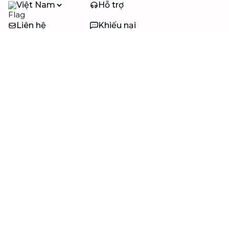
Việt Nam
Hỗ trợ
Liên hệ
Khiếu nại
Công ty
Về bTaskee
Liên hệ
Tuyển dụng
Câu chuyện người giúp
việc
bTaskee dành cho
Blog
doanh nghiệp
Trở thành đối tác
Hỗ trợ