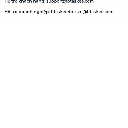
Hỗ trợ khách hàng
:
support@btaskee.com
Hỗ trợ doanh nghiệp
:
btaskee4biz.vn@btaskee.com
Việt Nam
Hỗ trợ
Liên hệ
Khiếu nại
Công ty
Về bTaskee
Liên hệ
Tuyển dụng
Câu chuyện người giúp
việc
bTaskee dành cho
Blog
doanh nghiệp
Trở thành đối tác