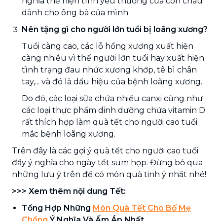
nghĩa thể hiện tình yêu thương của con cháu
dành cho ông bà của mình.
Nên tặng gì cho người lớn tuổi bị loãng xương?
Tuổi càng cao, các lỗ hổng xương xuất hiện
càng nhiều vì thế người lớn tuổi hay xuất hiện
tình trạng đau nhức xương khớp, tê bì chân
tay,... và đó là dấu hiệu của bệnh loãng xương.
Do đó, các loại sữa chứa nhiều canxi cũng như
các loại thực phẩm dinh dưỡng chứa vitamin D
rất thích hợp làm quà tết cho người cao tuổi
mắc bệnh loãng xương.
Trên đây là các gợi ý quà tết cho người cao tuổi
đầy ý nghĩa cho ngày tết sum họp. Đừng bỏ qua
những lưu ý trên để có món quà tinh ý nhất nhé!
>>> Xem thêm nội dung Tết:
Tổng Hợp Những
Món Quà Tết Cho Bố Mẹ
Chồng
Ý Nghĩa Và Ấm Áp Nhất