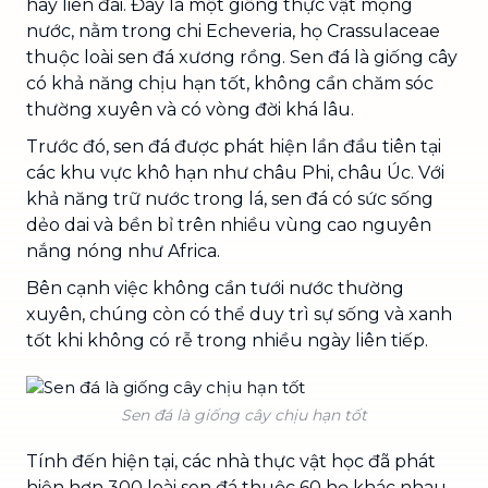
hay liên đài. Đây là một giống thực vật mọng
nước, nằm trong chi Echeveria, họ Crassulaceae
thuộc loài sen đá xương rồng. Sen đá là giống cây
có khả năng chịu hạn tốt, không cần chăm sóc
thường xuyên và có vòng đời khá lâu.
Trước đó, sen đá được phát hiện lần đầu tiên tại
các khu vực khô hạn như châu Phi, châu Úc. Với
khả năng trữ nước trong lá, sen đá có sức sống
dẻo dai và bền bỉ trên nhiều vùng cao nguyên
nắng nóng như Africa.
Bên cạnh việc không cần tưới nước thường
xuyên, chúng còn có thể duy trì sự sống và xanh
tốt khi không có rễ trong nhiều ngày liên tiếp.
Sen đá là giống cây chịu hạn tốt
Tính đến hiện tại, các nhà thực vật học đã phát
hiện hơn 300 loài sen đá thuộc 60 họ khác nhau