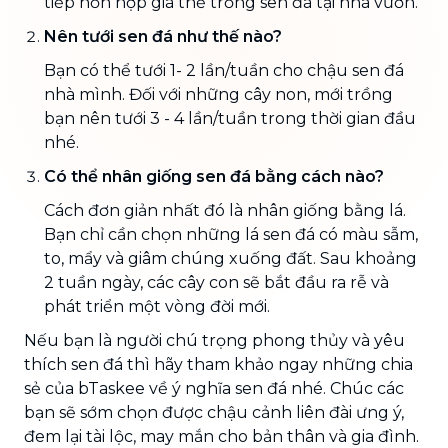
tiếp hỗn hợp giá thể trồng sen đá tại nhà vườn.
Nên tưới sen đá như thế nào?
Bạn có thể tưới 1- 2 lần/tuần cho chậu sen đá
nhà mình. Đối với những cây non, mới trồng
bạn nên tưới 3 - 4 lần/tuần trong thời gian đầu
nhé.
Có thể nhân giống sen đá bằng cách nào?
Cách đơn giản nhất đó là nhân giống bằng lá.
Bạn chỉ cần chọn những lá sen đá có màu sẫm,
to, mẩy và giâm chúng xuống đất. Sau khoảng
2 tuần ngày, các cây con sẽ bắt đầu ra rễ và
phát triển một vòng đời mới.
Nếu bạn là người chú trọng phong thủy và yêu
thích sen đá thì hãy tham khảo ngay những chia
sẻ của bTaskee về ý nghĩa sen đá nhé. Chúc các
bạn sẽ sớm chọn được chậu cảnh liên đài ưng ý,
đem lại tài lộc, may mắn cho bản thân và gia đình.