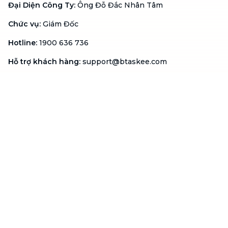
Đại Diện Công Ty
:
Ông Đỗ Đắc Nhân Tâm
Chức vụ
:
Giám Đốc
Hotline
:
1900 636 736
Hỗ trợ khách hàng
:
support@btaskee.com
Hỗ trợ doanh nghiệp
:
btaskee4biz.vn@btaskee.com
Việt Nam
Hỗ trợ
Liên hệ
Khiếu nại
Công ty
Về bTaskee
Liên hệ
Tuyển dụng
Câu chuyện người giúp