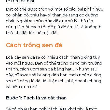
rễ trên bề mặt.
Đất có thể được trộn với một số các loại phân hữu
cơ, phân bò, trấu hay xỉ than để tăng độ dưỡng
chất. Ngoài ra, mùn dừa đã qua xử lý khô ráo
cũng là một cách tốt để giữ độ ẩm, lá sẽ không bị
thối khi đặt lên bề mặt đất
Cách trồng sen đá
Loài cây sen đá sẽ có nhiều cách nhân giống tùy
vào mỗi người. Bạn có thể trồng bằng cây trưởng
thành, cách ươm sen đá bằng hạt,... Nhưng sau
đây, bTaskee sẽ hướng dẫn bạn cách nhân giống
sen đá bằng lá để tiết kiệm chi phí, nhanh chóng
và hiệu quả nhất.
Bước 1: Tách lá và cắt thân
Sẽ có nhiều bạn nghĩ tách lá ra khỏi cây là một