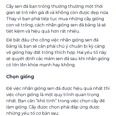
Cây sen đá bạn trồng thường thường một thời
gian sẽ trở nên già đi và không còn được đẹp nữa.
Thay vì bạn phải tiếp tục mua những cây giống
con về trồng, cách nhân giống sen đá bằng lá sẽ
tiết kiệm và hiệu quả hơn rất nhiều.
Để bắt đầu cho công việc nhân giống sen đá
bằng lá, bạn sẽ cần phải chú ý chuẩn bị kỹ càng
về giống hay đất trồng thích hợp. Hai yếu tố này
sẽ quyết định các mầm sen đá sau khi nhân giống
có lớn lên khỏe mạnh hay không.
Chọn giống
Để việc nhân giống sen đá được hiệu quả nhất thì
việc chọn giống là một quy trình quan trọng
nhất. Bạn cần “khó tính” trong việc chọn cây để
làm giống. Cây được chọn phải đáp ứng được
những yếu tố cơ bản sau: