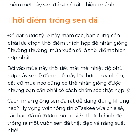
thêm một cây sen đá sẽ có rất nhiều nhánh.
Thời điểm trồng sen đá
Để đạt được tỷ lệ nảy mầm cao, bạn cũng cần
phải lựa chọn thời điểm thích hợp để nhân giống.
Thường thường, mùa xuân sẽ là thời điểm thích
hợp nhất.
Bởi vào mùa này thời tiết mát mẻ, nhiệt độ phù
hợp, cây sẽ dễ đâm chồi nảy lộc hơn. Tuy nhiên,
bất cứ mùa nào cũng có thể nhân giống được
nhưng bạn cần phải có cách chăm sóc thật hợp lý.
Cách nhân giống sen đá rất dễ dàng đúng không
nào? Hy vọng với thông tin bTaskee vừa chia sẻ,
các bạn đã có được những kiến thức bổ ích để
trồng ra một vườn sen đá thật đẹp và năng suất
nhé!