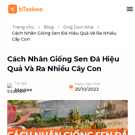
Trang chủ
Blog
Ong Dọn Nhà
Cách Nhân Giống Sen Đá Hiệu Quả Và Ra Nhiều
Cây Con
Cách Nhân Giống Sen Đá Hiệu
Quả Và Ra Nhiều Cây Con
Tác giả
Ngày cập nhật
25/10/2022
btaskee