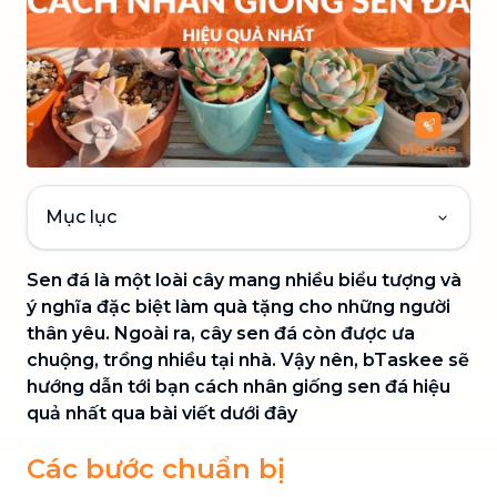
Mục lục
Sen đá là một loài cây mang nhiều biểu tượng và
ý nghĩa đặc biệt làm quà tặng cho những người
thân yêu. Ngoài ra, cây sen đá còn được ưa
chuộng, trồng nhiều tại nhà. Vậy nên, bTaskee sẽ
hướng dẫn tới bạn cách nhân giống sen đá hiệu
quả nhất qua bài viết dưới đây
Các bước chuẩn bị