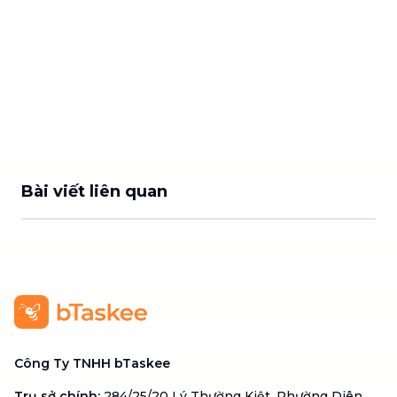
Bài viết liên quan
Công Ty TNHH bTaskee
Trụ sở chính
:
284/25/20 Lý Thường Kiệt, Phường Diên