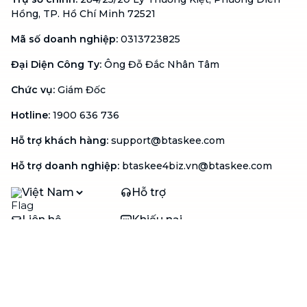
Hồng, TP. Hồ Chí Minh 72521
Mã số doanh nghiệp
:
0313723825
Đại Diện Công Ty
:
Ông Đỗ Đắc Nhân Tâm
Chức vụ
:
Giám Đốc
Hotline
:
1900 636 736
Hỗ trợ khách hàng
:
support@btaskee.com
Hỗ trợ doanh nghiệp
:
btaskee4biz.vn@btaskee.com
Việt Nam
Hỗ trợ
Liên hệ
Khiếu nại
Công ty