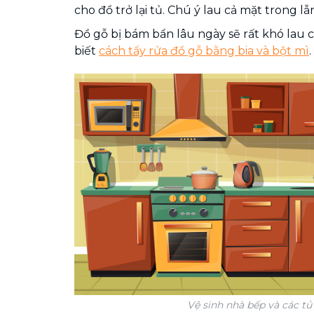
cho đồ trở lại tủ. Chú ý lau cả mặt trong lẫ
Đồ gỗ bị bám bẩn lâu ngày sẽ rất khó lau 
biết
cách tẩy rửa đồ gỗ bằng bia và bột mì
.
Vệ sinh nhà bếp và các tủ