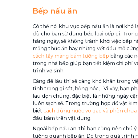
Bếp nấu ăn
Có thể nói khu vực bếp nấu ăn là nơi khó la
dù cho bạn sử dụng bếp loại bếp gì. Trong
hằng ngày, sẽ không tránh khỏi việc bếp
mảng thức ăn hay những vết dầu mỡ cứng 
cách tẩy mảng bám tường bếp
bằng các n
trong nhà bếp giúp bạn tiết kiệm chi phí v
trình vệ sinh.
Càng để lâu thì sẽ càng khó khăn trong việ
tình trạng gỉ sét, hỏng hóc,... Vì vậy, bạn
lau dọn chúng, đặc biệt là những ngày cậ
luôn sạch sẽ. Trong trường hợp đồ vật kim l
biết
cách dùng nước vo gạo và phèn chua đ
đầu bám trên vật dụng.
Ngoài bếp nấu ăn, thì bạn cũng nên chú ý
tường quanh bếp ăn. Do trong quá trình n