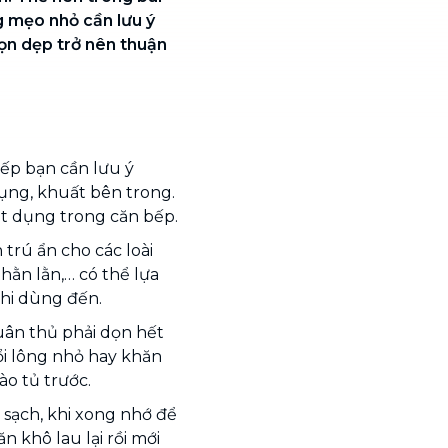
g mẹo nhỏ cần lưu ý
dọn dẹp trở nên thuận
bếp bạn cần lưu ý
 dụng, khuất bên trong.
vật dụng trong căn bếp.
 trú ẩn cho các loài
thằn lằn,… có thể lựa
khi dùng đến.
tuân thủ phải dọn hết
ổi lông nhỏ hay khăn
o tủ trước.
 sạch, khi xong nhớ để
 khô lau lại rồi mới