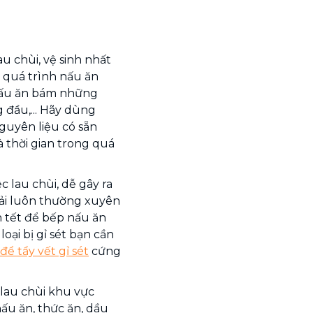
u chùi, vệ sinh nhất
 quá trình nấu ăn
 nấu ăn bám những
đầu,... Hãy dùng
guyên liệu có sẵn
à thời gian trong quá
c lau chùi, dễ gây ra
 phải luôn thường xuyên
n tết để bếp nấu ăn
oại bị gỉ sét bạn cần
ể tẩy vết gỉ sét
cứng
 lau chùi khu vực
ấu ăn, thức ăn, dầu