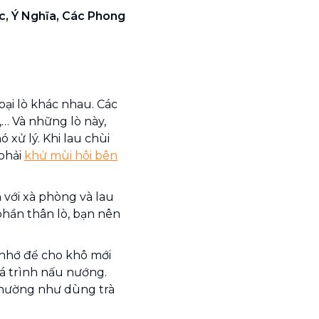
c, Ý Nghĩa, Các Phong
ại lò khác nhau. Các
,… Và những lò này,
 xử lý. Khi lau chùi
 phải
khử mùi hôi bên
 với xà phòng và lau
 phần thân lò, bạn nên
 nhớ để cho khô mới
quá trình nấu nướng.
thường như dùng trà