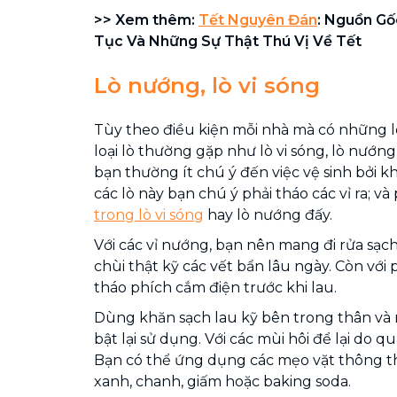
>> Xem thêm:
Tết Nguyên Đán
: Nguồn Gố
Tục Và Những Sự Thật Thú Vị Về Tết
Lò nướng, lò vi sóng
Tùy theo điều kiện mỗi nhà mà có những lo
loại lò thường gặp như lò vi sóng, lò nướng
bạn thường ít chú ý đến việc vệ sinh bởi khó
các lò này bạn chú ý phải tháo các vỉ ra; và
trong lò vi sóng
hay lò nướng đấy.
Với các vỉ nướng, bạn nên mang đi rửa sạch
chùi thật kỹ các vết bẩn lâu ngày. Còn với
tháo phích cắm điện trước khi lau.
Dùng khăn sạch lau kỹ bên trong thân và
bật lại sử dụng. Với các mùi hôi để lại do 
Bạn có thể ứng dụng các mẹo vặt thông 
xanh, chanh, giấm hoặc baking soda.