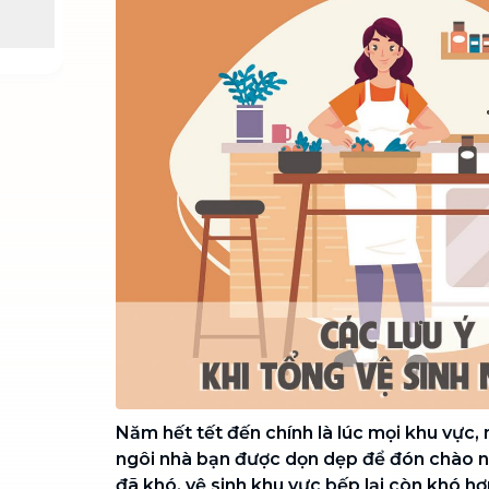
Chuyển nhà trọn gói, không lo dọn
dẹp nơi đi nơi đến
Vệ sinh công nghiệp
NEW
Vệ sinh chuyên nghiệp cho văn
phòng, nhà xưởng, công trình lớn
Năm hết tết đến chính là lúc mọi khu vực
ngôi nhà bạn được dọn dẹp để đón chào n
đã khó, vệ sinh khu vực bếp lại còn khó hơ