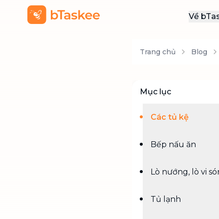
Về bTa
Giới
Trang chủ
Blog
Thôn
Khu
Tuy
Mục lục
Liên
Các tủ kệ
Bếp nấu ăn
Lò nướng, lò vi s
Tủ lạnh