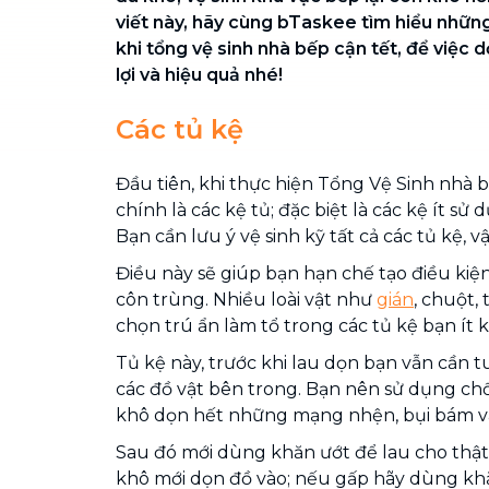
viết này, hãy cùng bTaskee tìm hiểu nhữn
khi tổng vệ sinh nhà bếp cận tết, để việc 
lợi và hiệu quả nhé!
Các tủ kệ
Đầu tiên, khi thực hiện Tổng Vệ Sinh nhà 
chính là các kệ tủ; đặc biệt là các kệ ít sử
Bạn cần lưu ý vệ sinh kỹ tất cả các tủ kệ, 
Điều này sẽ giúp bạn hạn chế tạo điều kiện
côn trùng. Nhiều loài vật như
gián
, chuột, 
chọn trú ẩn làm tổ trong các tủ kệ bạn ít 
Tủ kệ này, trước khi lau dọn bạn vẫn cần 
các đồ vật bên trong. Bạn nên sử dụng ch
khô dọn hết những mạng nhện, bụi bám và
Sau đó mới dùng khăn ướt để lau cho thật
khô mới dọn đồ vào; nếu gấp hãy dùng khăn