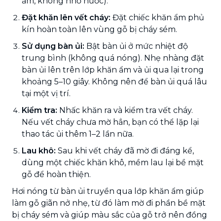
ẩm, không nhỏ nước).
Đặt khăn lên vết cháy:
Đặt chiếc khăn ẩm phủ
kín hoàn toàn lên vùng gỗ bị cháy sém.
Sử dụng bàn ủi:
Bật bàn ủi ở mức nhiệt độ
trung bình (không quá nóng). Nhẹ nhàng đặt
bàn ủi lên trên lớp khăn ẩm và ủi qua lại trong
khoảng 5–10 giây. Không nên để bàn ủi quá lâu
tại một vị trí.
Kiểm tra:
Nhấc khăn ra và kiểm tra vết cháy.
Nếu vết cháy chưa mờ hẳn, bạn có thể lặp lại
thao tác ủi thêm 1–2 lần nữa.
Lau khô:
Sau khi vết cháy đã mờ đi đáng kể,
dùng một chiếc khăn khô, mềm lau lại bề mặt
gỗ để hoàn thiện.
Hơi nóng từ bàn ủi truyền qua lớp khăn ẩm giúp
làm gỗ giãn nở nhẹ, từ đó làm mờ đi phần bề mặt
bị cháy sém và giúp màu sắc của gỗ trở nên đồng