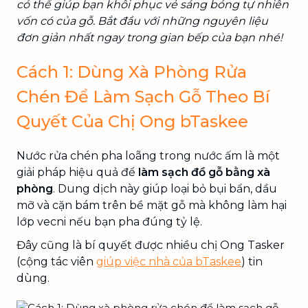
có thể giúp bạn khôi phục vẻ sáng bóng tự nhiên
vốn có của gỗ. Bắt đầu với những nguyên liệu
đơn giản nhất ngay trong gian bếp của bạn nhé!
Cách 1: Dùng Xà Phòng Rửa
Chén Để Làm Sạch Gỗ Theo Bí
Quyết Của Chị Ong bTaskee
Nước rửa chén pha loãng trong nước ấm là một
giải pháp hiệu quả để
làm sạch đồ gỗ bằng xà
phòng
. Dung dịch này giúp loại bỏ bụi bẩn, dầu
mỡ và cặn bám trên bề mặt gỗ mà không làm hại
lớp vecni nếu bạn pha đúng tỷ lệ.
Đây cũng là bí quyết được nhiều chị Ong Tasker
(cộng tác viên
giúp việc nhà của bTaskee
) tin
dùng.