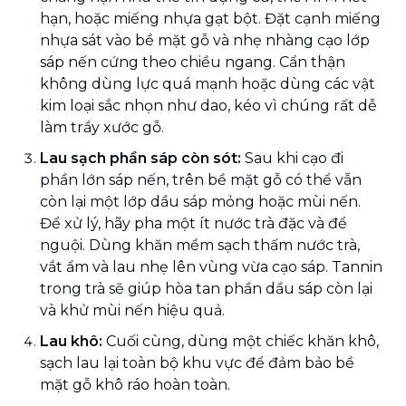
hạn, hoặc miếng nhựa gạt bột. Đặt cạnh miếng
nhựa sát vào bề mặt gỗ và nhẹ nhàng cạo lớp
sáp nến cứng theo chiều ngang. Cẩn thận
không dùng lực quá mạnh hoặc dùng các vật
kim loại sắc nhọn như dao, kéo vì chúng rất dễ
làm trầy xước gỗ.
Lau sạch phần sáp còn sót:
Sau khi cạo đi
phần lớn sáp nến, trên bề mặt gỗ có thể vẫn
còn lại một lớp dầu sáp mỏng hoặc mùi nến.
Để xử lý, hãy pha một ít nước trà đặc và để
nguội. Dùng khăn mềm sạch thấm nước trà,
vắt ẩm và lau nhẹ lên vùng vừa cạo sáp. Tannin
trong trà sẽ giúp hòa tan phần dầu sáp còn lại
và khử mùi nến hiệu quả.
Lau khô:
Cuối cùng, dùng một chiếc khăn khô,
sạch lau lại toàn bộ khu vực để đảm bảo bề
mặt gỗ khô ráo hoàn toàn.