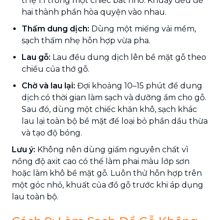
tỉ lệ 1:1 trong một chiếc bát nhỏ. Khuấy đều để
hai thành phần hòa quyện vào nhau.
Thấm dung dịch:
Dùng một miếng vải mềm,
sạch thấm nhẹ hỗn hợp vừa pha.
Lau gỗ:
Lau đều dung dịch lên bề mặt gỗ theo
chiều của thớ gỗ.
Chờ và lau lại:
Đợi khoảng 10–15 phút để dung
dịch có thời gian làm sạch và dưỡng ẩm cho gỗ.
Sau đó, dùng một chiếc khăn khô, sạch khác
lau lại toàn bộ bề mặt để loại bỏ phần dầu thừa
và tạo độ bóng.
Lưu ý:
Không nên dùng giấm nguyên chất vì
nồng độ axit cao có thể làm phai màu lớp sơn
hoặc làm khô bề mặt gỗ. Luôn thử hỗn hợp trên
một góc nhỏ, khuất của đồ gỗ trước khi áp dụng
lau toàn bộ.