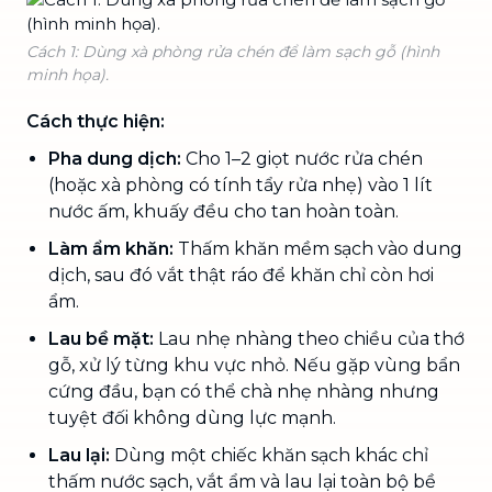
Cách 1: Dùng xà phòng rửa chén để làm sạch gỗ (hình
minh họa).
Cách thực hiện:
Pha dung dịch:
Cho 1–2 giọt nước rửa chén
(hoặc xà phòng có tính tẩy rửa nhẹ) vào 1 lít
nước ấm, khuấy đều cho tan hoàn toàn.
Làm ẩm khăn:
Thấm khăn mềm sạch vào dung
dịch, sau đó vắt thật ráo để khăn chỉ còn hơi
ẩm.
Lau bề mặt:
Lau nhẹ nhàng theo chiều của thớ
gỗ, xử lý từng khu vực nhỏ. Nếu gặp vùng bẩn
cứng đầu, bạn có thể chà nhẹ nhàng nhưng
tuyệt đối không dùng lực mạnh.
Lau lại:
Dùng một chiếc khăn sạch khác chỉ
thấm nước sạch, vắt ẩm và lau lại toàn bộ bề