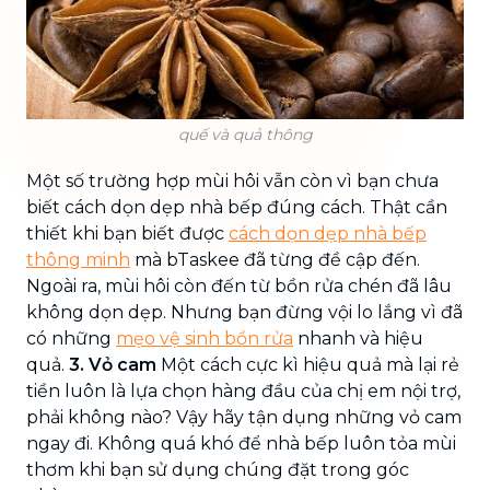
quế và quả thông
Một số trường hợp mùi hôi vẫn còn vì bạn chưa
biết cách dọn dẹp nhà bếp đúng cách. Thật cần
thiết khi bạn biết được
cách dọn dẹp nhà bếp
thông minh
mà bTaskee đã từng đề cập đến.
Ngoài ra, mùi hôi còn đến từ bồn rửa chén đã lâu
không dọn dẹp. Nhưng bạn đừng vội lo lắng vì đã
có những
mẹo vệ sinh bồn rửa
nhanh và hiệu
quả.
3. Vỏ cam
Một cách cực kì hiệu quả mà lại rẻ
tiền luôn là lựa chọn hàng đầu của chị em nội trợ,
phải không nào? Vậy hãy tận dụng những vỏ cam
ngay đi. Không quá khó để nhà bếp luôn tỏa mùi
thơm khi bạn sử dụng chúng đặt trong góc