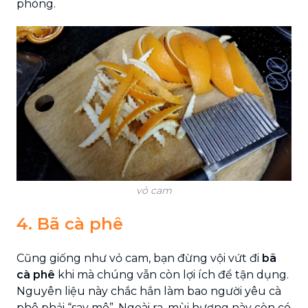
phòng.
vỏ cam
4. Bã cà phê
Cũng giống như vỏ cam, bạn đừng vội vứt đi
bã
cà phê
khi mà chúng vẫn còn lợi ích để tận dụng.
Nguyên liệu này chắc hẳn làm bao người yêu cà
phê phải “say mê”. Ngoài ra, mùi hương này còn có