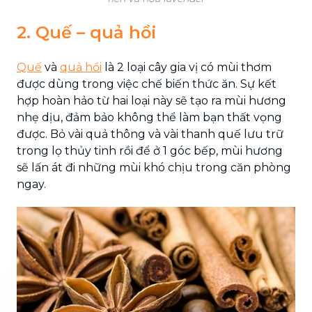
2. Quế – quả hồi
Quế
và
quả hồi
là 2 loại cây gia vị có mùi thơm
được dùng trong việc chế biến thức ăn. Sự kết
hợp hoàn hảo từ hai loại này sẽ tạo ra mùi hương
nhẹ dịu, đảm bảo không thể làm bạn thất vọng
được. Bỏ vài quả thông và vài thanh quế lưu trữ
trong lọ thủy tinh rồi để ở 1 góc bếp, mùi hương
sẽ lấn át đi những mùi khó chịu trong căn phòng
ngay.