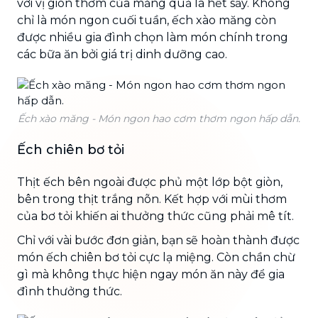
với vị giòn thơm của măng quả là hết sẩy. Không
chỉ là món ngon cuối tuần, ếch xào măng còn
được nhiều gia đình chọn làm món chính trong
các bữa ăn bởi giá trị dinh dưỡng cao.
Ếch xào măng - Món ngon hao cơm thơm ngon hấp dẫn.
Ếch chiên bơ tỏi
Thịt ếch bên ngoài được phủ một lớp bột giòn,
bên trong thịt trắng nõn. Kết hợp với mùi thơm
của bơ tỏi khiến ai thưởng thức cũng phải mê tít.
Chỉ với vài bước đơn giản, bạn sẽ hoàn thành được
món ếch chiên bơ tỏi cực lạ miệng. Còn chần chừ
gì mà không thực hiện ngay món ăn này để gia
đình thưởng thức.