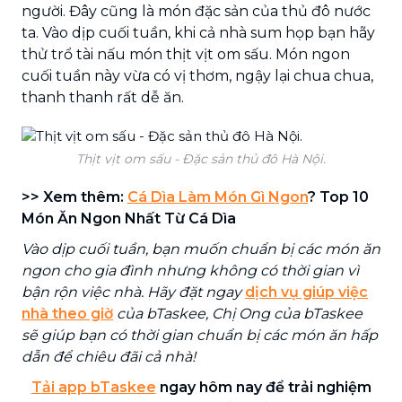
người. Đây cũng là món đặc sản của thủ đô nước
ta. Vào dịp cuối tuần, khi cả nhà sum họp bạn hãy
thử trổ tài nấu món thịt vịt om sấu. Món ngon
cuối tuần này vừa có vị thơm, ngậy lại chua chua,
thanh thanh rất dễ ăn.
Thịt vịt om sấu - Đặc sản thủ đô Hà Nội.
>> Xem thêm:
Cá Dìa Làm Món Gì Ngon
? Top 10
Món Ăn Ngon Nhất Từ Cá Dìa
Vào dịp cuối tuần, bạn muốn chuẩn bị các món ăn
ngon cho gia đình nhưng không có thời gian vì
bận rộn việc nhà. Hãy đặt ngay
dịch vụ giúp việc
nhà theo giờ
của bTaskee, Chị Ong của bTaskee
sẽ giúp bạn có thời gian chuẩn bị các món ăn hấp
dẫn để chiêu đãi cả nhà!
Tải app bTaskee
ngay hôm nay để trải nghiệm