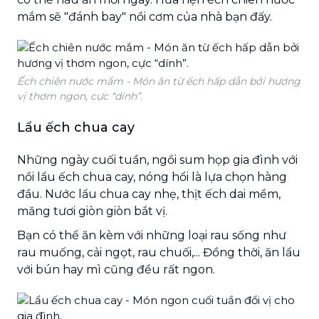
mắm sẽ "đánh bay" nồi cơm của nhà bạn đấy.
Ếch chiên nước mắm - Món ăn từ ếch hấp dẫn bởi hương
vị thơm ngon, cực “dính”.
Lẩu ếch chua cay
Những ngày cuối tuần, ngồi sum họp gia đình với
nồi lẩu ếch chua cay, nóng hổi là lựa chọn hàng
đầu. Nước lẩu chua cay nhẹ, thịt ếch dai mềm,
măng tươi giòn giòn bắt vị.
Bạn có thể ăn kèm với những loại rau sống như
rau muống, cải ngọt, rau chuối,... Đồng thời, ăn lẩu
với bún hay mì cũng đều rất ngon.