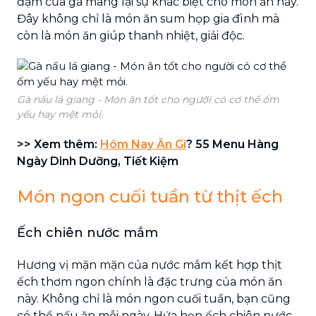
đậm của gà mang lại sự khác biệt cho món ăn này.
Đây không chỉ là món ăn sum họp gia đình mà
còn là món ăn giúp thanh nhiệt, giải độc.
Gà nấu lá giang - Món ăn tốt cho người có cơ thể ốm
yếu hay mệt mỏi.
>> Xem thêm:
Hôm Nay Ăn Gì
? 55 Menu Hàng
Ngày Dinh Dưỡng, Tiết Kiệm
Món ngon cuối tuần từ thịt ếch
Ếch chiên nước mắm
Hương vị mặn mặn của nước mắm kết hợp thịt
ếch thơm ngon chính là đặc trưng của món ăn
này. Không chỉ là món ngon cuối tuần, bạn cũng
có thể nấu ăn mỗi ngày. Hứa hẹn ếch chiên nước