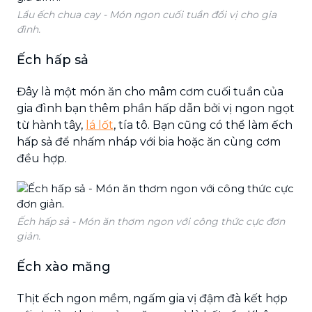
Lẩu ếch chua cay - Món ngon cuối tuần đổi vị cho gia
đình.
Ếch hấp sả
Đây là một món ăn cho mâm cơm cuối tuần của
gia đình bạn thêm phần hấp dẫn bởi vị ngon ngọt
từ hành tây,
lá lốt
, tía tô. Bạn cũng có thể làm ếch
hấp sả để nhấm nháp với bia hoặc ăn cùng cơm
đều hợp.
Ếch hấp sả - Món ăn thơm ngon với công thức cực đơn
giản.
Ếch xào măng
Thịt ếch ngon mềm, ngấm gia vị đậm đà kết hợp