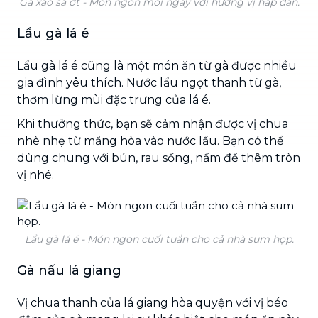
Gà xào sả ớt - Món ngon mỗi ngày với hương vị hấp dẫn.
Lẩu gà lá é
Lẩu gà lá é cũng là một món ăn từ gà được nhiều
gia đình yêu thích. Nước lẩu ngọt thanh từ gà,
thơm lừng mùi đặc trưng của lá é.
Khi thưởng thức, bạn sẽ cảm nhận được vị chua
nhè nhẹ từ măng hòa vào nước lẩu. Bạn có thể
dùng chung với bún, rau sống, nấm để thêm tròn
vị nhé.
Lẩu gà lá é - Món ngon cuối tuần cho cả nhà sum họp.
Gà nấu lá giang
Vị chua thanh của lá giang hòa quyện với vị béo