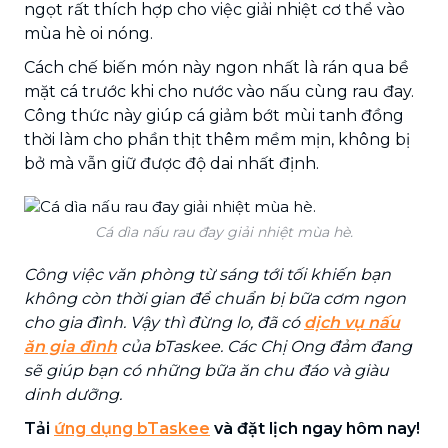
ngọt rất thích hợp cho việc giải nhiệt cơ thể vào
mùa hè oi nóng.
Cách chế biến món này ngon nhất là rán qua bề
mặt cá trước khi cho nước vào nấu cùng rau đay.
Công thức này giúp cá giảm bớt mùi tanh đồng
thời làm cho phần thịt thêm mềm mịn, không bị
bở mà vẫn giữ được độ dai nhất định.
Cá dìa nấu rau đay giải nhiệt mùa hè.
Công việc văn phòng từ sáng tới tối khiến bạn
không còn thời gian để chuẩn bị bữa cơm ngon
cho gia đình. Vậy thì đừng lo, đã có
dịch vụ nấu
ăn gia đình
của bTaskee. Các Chị Ong đảm đang
sẽ giúp bạn có những bữa ăn chu đáo và giàu
dinh dưỡng.
Tải
ứng
dụng bTaskee
và đặt lịch ngay hôm nay
!