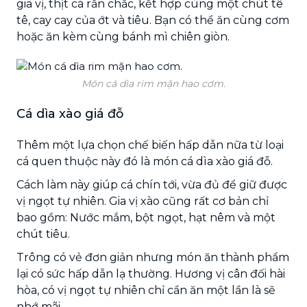
gia vị, thịt cá rắn chắc, kết hợp cùng một chút tê
tê, cay cay của ớt và tiêu. Bạn có thể ăn cùng cơm
hoặc ăn kèm cùng bánh mì chiên giòn.
Món cá dìa rim mặn hao cơm.
Cá dìa xào giá đỗ
Thêm một lựa chọn chế biến hấp dẫn nữa từ loại
cá quen thuộc này đó là món cá dìa xào giá đỗ.
Cách làm này giúp cá chín tới, vừa đủ để giữ được
vị ngọt tự nhiên. Gia vị xào cũng rất cơ bản chỉ
bao gồm: Nước mắm, bột ngọt, hạt nêm và một
chút tiêu.
Trông có vẻ đơn giản nhưng món ăn thành phẩm
lại có sức hấp dẫn lạ thường. Hương vị cân đối hài
hòa, có vị ngọt tự nhiên chỉ cần ăn một lần là sẽ
nhớ mãi.