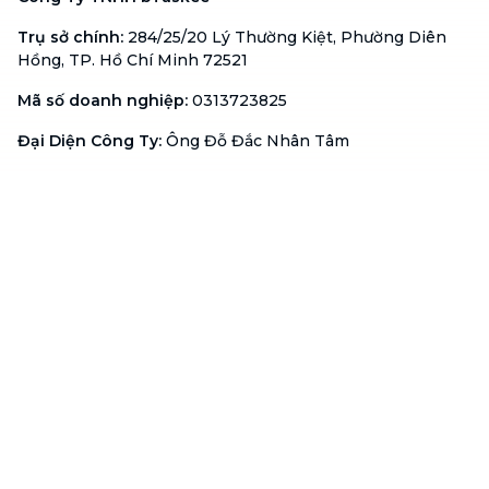
Trụ sở chính
:
284/25/20 Lý Thường Kiệt, Phường Diên
Hồng, TP. Hồ Chí Minh 72521
Mã số doanh nghiệp
:
0313723825
Đại Diện Công Ty
:
Ông Đỗ Đắc Nhân Tâm
Chức vụ
:
Giám Đốc
Hotline
:
1900 636 736
Hỗ trợ khách hàng
:
support@btaskee.com
Hỗ trợ doanh nghiệp
:
btaskee4biz.vn@btaskee.com
Việt Nam
Hỗ trợ
Liên hệ
Khiếu nại