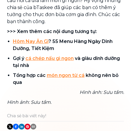
câu hỏi cá dìa làm món gì ngon? Hy vọng những
chia sẻ của bTaskee đã giúp các bạn có thêm ý
tưởng cho thực đơn bữa cơm gia đình. Chúc các
bạn thành công.
>>>
Xem thêm các nội dung tương tự:
Hôm Nay Ăn Gì
? 55 Menu Hàng Ngày Dinh
Dưỡng, Tiết Kiệm
Gợi ý
cá chép nấu gì ngon
và giàu dinh dưỡng
tại nhà
Tổng hợp các
món ngon từ cá
không nên bỏ
qua
Hình ảnh: Sưu tầm.
Hình ảnh: Sưu tầm.
Chia sẻ bài viết này!