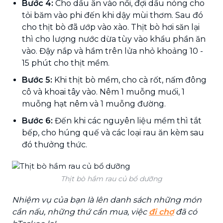
Bước 4:
Cho dầu ăn vào nồi, đợi dầu nóng cho
tỏi băm vào phi đến khi dậy mùi thơm. Sau đó
cho thịt bò đã ướp vào xào. Thịt bò hơi săn lại
thì cho lượng nước dừa tùy vào khẩu phần ăn
vào. Đậy nắp và hầm trên lửa nhỏ khoảng 10 -
15 phút cho thịt mềm.
Bước 5:
Khi thịt bò mềm, cho cà rốt, nấm đông
cô và khoai tây vào. Nêm 1 muỗng muối, 1
muỗng hạt nêm và 1 muỗng đường.
Bước 6:
Đến khi các nguyên liệu mềm thì tắt
bếp, cho húng quế và các loại rau ăn kèm sau
đó thưởng thức.
Thịt bò hầm rau củ bổ dưỡng
Nhiệm vụ của bạn là lên danh sách những món
cần nấu, những thứ cần mua, việc
đi chợ
đã có