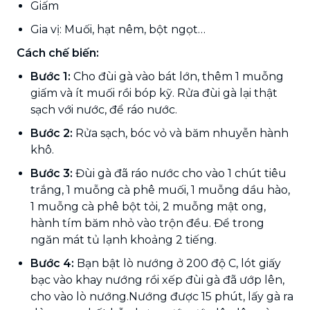
Giấm
Gia vị: Muối, hạt nêm, bột ngọt…
Cách chế biến:
Bước 1:
Cho đùi gà vào bát lớn, thêm 1 muỗng
giấm và ít muối rồi bóp kỹ. Rửa đùi gà lại thật
sạch với nước, để ráo nước.
Bước 2:
Rửa sạch, bóc vỏ và băm nhuyễn hành
khô.
Bước 3:
Đùi gà đã ráo nước cho vào 1 chút tiêu
trắng, 1 muỗng cà phê muối, 1 muỗng dầu hào,
1 muỗng cà phê bột tỏi, 2 muỗng mật ong,
hành tím băm nhỏ vào trộn đều. Để trong
ngăn mát tủ lạnh khoảng 2 tiếng.
Bước 4:
Bạn bật lò nướng ở 200 độ C, lót giấy
bạc vào khay nướng rồi xếp đùi gà đã ướp lên,
cho vào lò nướng.Nướng được 15 phút, lấy gà ra