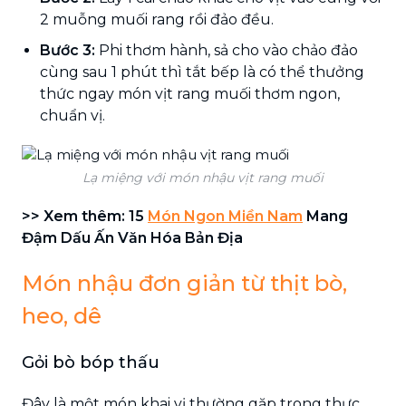
2 muỗng muối rang rồi đảo đều.
Bước 3:
Phi thơm hành, sả cho vào chảo đảo
cùng sau 1 phút thì tắt bếp là có thể thưởng
thức ngay món vịt rang muối thơm ngon,
chuẩn vị.
Lạ miệng với món nhậu vịt rang muối
>> Xem thêm: 15
Món Ngon Miền Nam
Mang
Đậm Dấu Ấn Văn Hóa Bản Địa
Món nhậu đơn giản từ thịt bò,
heo, dê
Gỏi bò bóp thấu
Đây là một món khai vị thường gặp trong thực