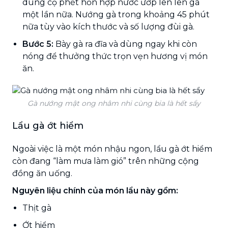
dùng cọ phết hỗn hợp nước ướp lên lên gà
một lần nữa. Nướng gà trong khoảng 45 phút
nữa tùy vào kích thước và số lượng đùi gà.
Bước 5:
Bày gà ra đĩa và dùng ngay khi còn
nóng để thưởng thức trọn vẹn hương vị món
ăn.
Gà nướng mật ong nhâm nhi cùng bia là hết sẩy
Lẩu gà ớt hiểm
Ngoài việc là một món nhậu ngon, lẩu gà ớt hiểm
còn đang “làm mưa làm gió” trên những cộng
đồng ăn uống.
Nguyên liệu chính của món lẩu này gồm:
Thịt gà
Ớt hiểm