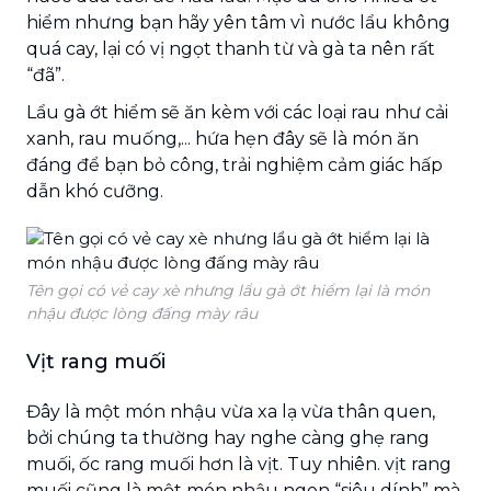
hiểm nhưng bạn hãy yên tâm vì nước lẩu không
quá cay, lại có vị ngọt thanh từ và gà ta nên rất
“đã”.
Lẩu gà ớt hiểm sẽ ăn kèm với các loại rau như cải
xanh, rau muống,... hứa hẹn đây sẽ là món ăn
đáng để bạn bỏ công, trải nghiệm cảm giác hấp
dẫn khó cưỡng.
Tên gọi có vẻ cay xè nhưng lẩu gà ớt hiểm lại là món
nhậu được lòng đấng mày râu
Vịt rang muối
Đây là một món nhậu vừa xa lạ vừa thân quen,
bởi chúng ta thường hay nghe càng ghẹ rang
muối, ốc rang muối hơn là vịt. Tuy nhiên. vịt rang
muối cũng là một món nhậu ngon “siêu dính” mà