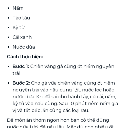
Nấm
Táo tàu
Kỷ tử
Cải xanh
Nước dừa
Cách thực hiện:
Bước 1:
Chiên vàng gà cùng ớt hiểm nguyên
trái.
Bước 2:
Cho gà vừa chiên vàng cùng ớt hiểm
nguyên trái vào nấu cùng 1,5L nước lọc hoặc
nước dừa. Khi đã soi cho hành tây, củ cải, nấm,
kỷ tử vào nấu cùng. Sau 10 phút nêm nếm gia
vị và tắt bếp, ăn cùng các loại rau.
Để món ăn thơm ngon hơn bạn có thể dùng
nước dừa tươi để nấu lẩu. Mặc dù cho nhiều ớt