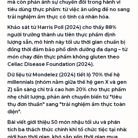
mà còn phản ánh sự chuyển đổi trong hành vi
tiêu dùng thực phẩm: từ việc ăn uống để no sang
trải nghiệm ẩm thực có tính cá nhân hóa.
Khảo sát từ Harris Poll (2024) cho thấy 88%
người trưởng thành ưu tiên thực phẩm định
lượng sẵn, mô hình này tối ưu thời gian chuẩn bị
đồng thời đảm bảo phổ dinh dưỡng đa dạng – từ
món chay đến thực phẩm không gluten theo
Celiac Disease Foundation (2024).
Dữ liệu từ Mondelez (2024) tiết lộ 70% thế hệ
millennials (nhóm nằm giữa thế hệ gen X và gen
Z) sẵn sàng chi trả cao hơn 20% cho thực phẩm
nhẹ chất lượng, phản ánh chuyển biến từ "tiêu
thụ đơn thuần" sang "trải nghiệm ẩm thực toàn
diện".
Bài viết giới thiệu 50 món nhậu tối ưu và phân
tích ba thách thức chính khi tổ chức tiệc tại nhà:
giới hạn thời gian, khó sắp xếp thời gian mua