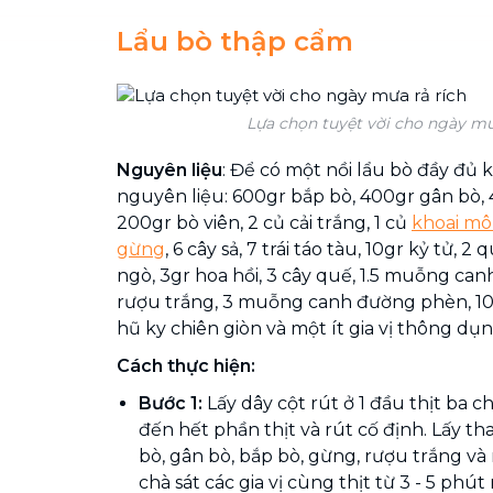
Lẩu bò thập cẩm
Lựa chọn tuyệt vời cho ngày mư
Nguyên liệu
: Để có một nồi lẩu bò đầy đủ 
nguyên liệu: 600gr bắp bò, 400gr gân bò, 
200gr bò viên, 2 củ cải trắng, 1 củ
khoai m
gừng
, 6 cây sả, 7 trái táo tàu, 10gr kỷ tử, 
ngò, 3gr hoa hồi, 3 cây quế, 1.5 muỗng ca
rượu trắng, 3 muỗng canh đường phèn, 100
hũ ky chiên giòn và một ít gia vị thông dụn
Cách thực hiện:
Bước 1:
Lấy dây cột rút ở 1 đầu thịt ba c
đến hết phần thịt và rút cố định. Lấy th
bò, gân bò, bắp bò, gừng, rượu trắng và
chà sát các gia vị cùng thịt từ 3 - 5 phút 