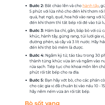
Bước 2:
Bắt chảo lên và cho
hành tây
, g
5 phút với lửa nhỏ cho đến khi thơm rồi 
quả, hạt ngò, quế, hoa hồi vào rang với 
đến khi thơm thì tắt bếp rồi để vào túi lư
Bước 3:
Hầm ba chỉ, gân, bắp bò với củ cả
khúc, hành tây, gừng rang, túi lưới gia vị
đường phèn, sả cây và 3 lít nước. Hãy 
đến khi thịt bò mềm là được.
Bước 4:
Ngâm kỷ tử, táo tàu trong 30 p
thành từng khúc vừa ăn và ngâm vào nư
rửa sạch. Tiếp tục cho khoai môn lên chảo
phút rồi tắt bếp cho ra đĩa.
Bước 5:
Bạn hãy vớt bò, cho các phần còn
cho các gia vị đã chuẩn bị vào nấu 10 - 15
hãy nêm nếm vừa ăn rồi tắt bếp.
Bò sốt vang