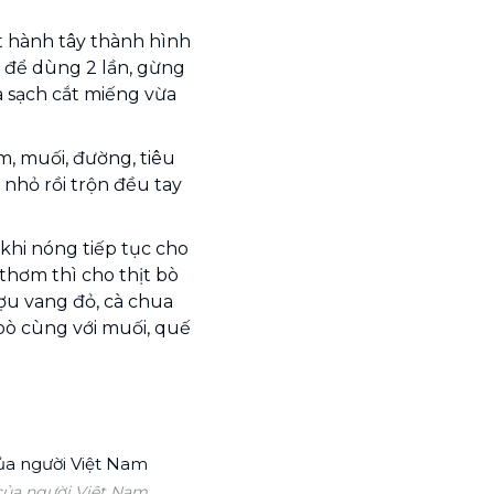
ắt hành tây thành hình
i để dùng 2 lần, gừng
a sạch cắt miếng vừa
m, muối, đường, tiêu
m nhỏ rồi trộn đều tay
 khi nóng tiếp tục cho
 thơm thì cho thịt bò
ượu vang đỏ, cà chua
bò cùng với muối, quế
của người Việt Nam