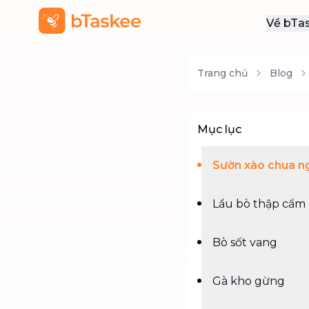
Về bTa
Giới
Trang chủ
Blog
Thôn
Khu
Tuy
Mục lục
Liên
Sườn xào chua n
Lẩu bò thập cẩm
Bò sốt vang
Gà kho gừng