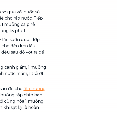
 sơ qua với nước sôi
để cho ráo nước. Tiếp
 1 muỗng cà phê
òng 15 phút.
 lăn sườn qua 1 lớp
ể cho đến khi dầu
 đều sau đó vớt ra để
g canh giấm, 1 muỗng
h nước mắm, 1 trái ớt
 sau đó cho
ớt chuông
t chuông sắp chín bạn
uối cùng hòa 1 muỗng
 khi sệt lại là hoàn