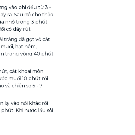
ừng vào phi đều từ 3 -
lấy ra. Sau đó cho thảo
lửa nhỏ trong 3 phút
ới có dây rút.
i trắng đã gọt vỏ cắt
, muối, hạt nêm,
hầm trong vòng 40 phút
hút, cắt khoai môn
ớc muối 10 phút rồi
 và chiên sơ 5 - 7
 lại vào nồi khác rồi
 phút. Khi nước lẩu sôi