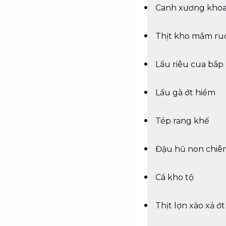
Canh xương khoai
Thịt kho mắm ru
Lẩu riêu cua bắp
Lẩu gà ớt hiểm
Tép rang khế
Đậu hũ non chiê
Cá kho tộ
Thịt lợn xào xả ớt