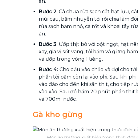
ăn.
Bước 2:
Cà chua rửa sạch cắt hạt lựu, c
múi cau, băm nhuyễn tỏi rồi chia làm đô
rửa sạch băm nhỏ, cà rốt và khoai tây rử
ăn.
Bước 3:
Ướp thịt bò với bột ngọt, hạt nê
xay, gia vị sốt vang, tỏi băm và gừng bă
và ướp trong vòng 1 tiếng.
Bước 4:
Cho dầu vào chảo và đợi cho tới
phần tỏi băm còn lại vào phi. Sau khi phi
vào đảo cho đến khi săn thịt, cho tiếp r
vào xào. Sau đó hầm 20 phút phần thịt 
và 700ml nước.
Gà kho gừng
Món ăn thường xuất hiện trong thực đơn 