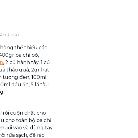
a rả rích
không thể thiếu các
400gr ba chỉ bỏ,
ôn
, 2 củ hành tây, 1 củ
2 quả thảo quả, 2gr hạt
nh tương đen, 100ml
ml dầu ăn, 5 lá tàu
g.
hỉ rồi cuộn chặt cho
au cho toàn bộ ba chỉ
 muối vào và dùng tay
rồi rửa sạch, để ráo.