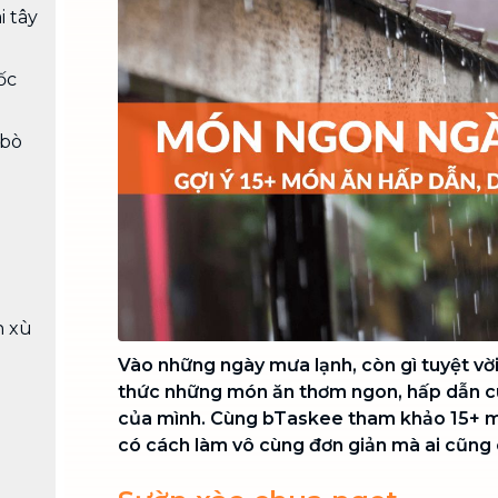
Chuyển nhà trọn gói, không lo dọn
 tây
dẹp nơi đi nơi đến
Vệ sinh công nghiệp
ốc
NEW
Vệ sinh chuyên nghiệp cho văn
phòng, nhà xưởng, công trình lớn
 bò
n xù
Vào những ngày mưa lạnh, còn gì tuyệt vờ
thức những món ăn thơm ngon, hấp dẫn c
của mình. Cùng bTaskee tham khảo 15+ 
có cách làm vô cùng đơn giản mà ai cũng 