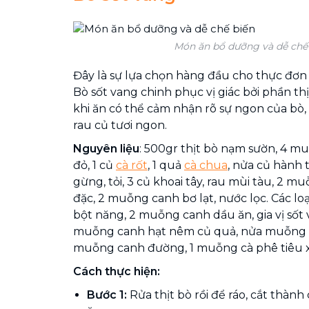
Món ăn bổ dưỡng và dễ chế
Đây là sự lựa chọn hàng đầu cho thực đơn 
Bò sốt vang chinh phục vị giác bởi phần thị
khi ăn có thể cảm nhận rõ sự ngon của bò, k
rau củ tươi ngon.
Nguyên liệu
: 500gr thịt bò nạm sườn, 4 
đỏ, 1 củ
cà rốt
, 1 quả
cà chua
, nửa củ hành 
gừng, tỏi, 3 củ khoai tây, rau mùi tàu, 2 m
đặc, 2 muỗng canh bơ lạt, nước lọc. Các loạ
bột năng, 2 muỗng canh dầu ăn, gia vị sốt v
muỗng canh hạt nêm củ quả, nửa muỗng 
muỗng canh đường, 1 muỗng cà phê tiêu x
Cách thực hiện:
Bước 1:
Rửa thịt bò rồi để ráo, cắt thành