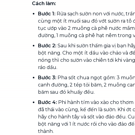
Cách làm:
Bước 1:
Rửa sạch sườn non với nước, trần
cùng một ít muối sau đó vớt sườn ra tô 
tục ướp vào 2 muỗng cà phê nước mắm,
đường, 1 muỗng cà phê hạt nêm trong v
Bước 2:
Sau khi sườn thấm gia vị bạn hãy
bột năng. Cho một ít dầu vào chảo và đ
nóng thì cho sườn vào chiên tới khi vàng
ráo dầu.
Bước 3:
Pha sốt chua ngọt gồm: 3 muỗn
canh đường, 2 tép tỏi băm, 2 muỗng can
băm sau đó khuấy đều.
Bước 4:
Phi hành tím vào xào cho thơm
đã thái vào cùng, kế đến là sườn. Khi ớ
hãy cho hành tây và sốt vào đảo đều. C
bột năng với 1 ít nước rồi cho vào đảo đến
thành.