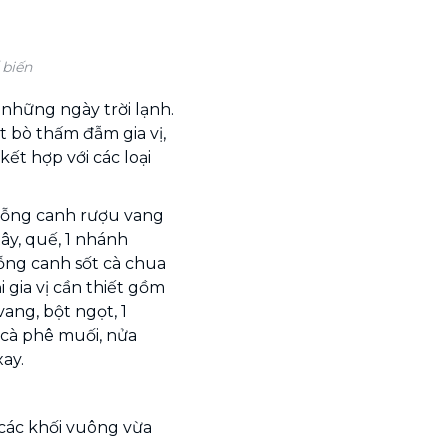
 biến
những ngày trời lạnh.
t bò thấm đẫm gia vị,
ết hợp với các loại
muỗng canh rượu vang
tây, quế, 1 nhánh
uỗng canh sốt cà chua
i gia vị cần thiết gồm
ang, bột ngọt, 1
cà phê muối, nửa
ay.
 các khối vuông vừa