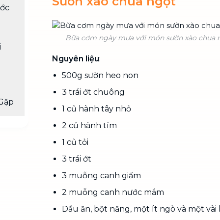
Sườn xào chua ngọt
ước
Bữa cơm ngày mưa với món sườn xào chua 
i
Nguyên liệu
:
g
500g sườn heo non
3 trái ớt chuông
Gặp
1 củ hành tây nhỏ
2 củ hành tím
1 củ tỏi
3 trái ớt
3 muỗng canh giấm
2 muỗng canh nước mắm
Dầu ăn, bột năng, một ít ngò và một vài 