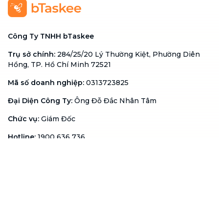
Công Ty TNHH bTaskee
Trụ sở chính
:
284/25/20 Lý Thường Kiệt, Phường Diên
Hồng, TP. Hồ Chí Minh 72521
Mã số doanh nghiệp
:
0313723825
Đại Diện Công Ty
:
Ông Đỗ Đắc Nhân Tâm
Chức vụ
:
Giám Đốc
Hotline
:
1900 636 736
Hỗ trợ khách hàng
:
support@btaskee.com
Hỗ trợ doanh nghiệp
:
btaskee4biz.vn@btaskee.com
Việt Nam
Hỗ trợ
Liên hệ
Khiếu nại