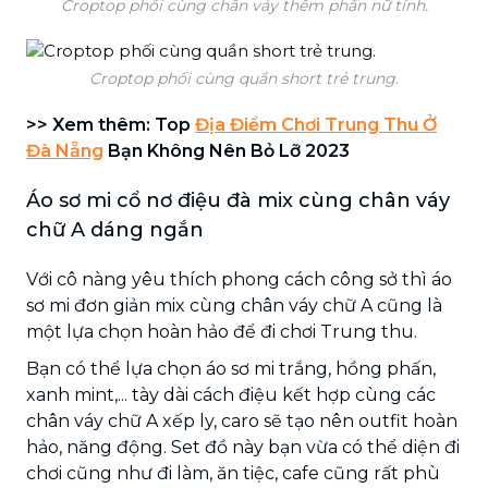
Croptop phối cùng chân váy thêm phần nữ tính.
Croptop phối cùng quần short trẻ trung.
>> Xem thêm: Top
Địa Điểm Chơi Trung Thu Ở
Đà Nẵng
Bạn Không Nên Bỏ Lỡ 2023
Áo sơ mi cổ nơ điệu đà mix cùng chân váy
chữ A dáng ngắn
Với cô nàng yêu thích phong cách công sở thì áo
sơ mi đơn giản mix cùng chân váy chữ A cũng là
một lựa chọn hoàn hảo để đi chơi Trung thu.
Bạn có thể lựa chọn áo sơ mi trắng, hồng phấn,
xanh mint,... tày dài cách điệu kết hợp cùng các
chân váy chữ A xếp ly, caro sẽ tạo nên outfit hoàn
hảo, năng động. Set đồ này bạn vừa có thể diện đi
chơi cũng như đi làm, ăn tiệc, cafe cũng rất phù