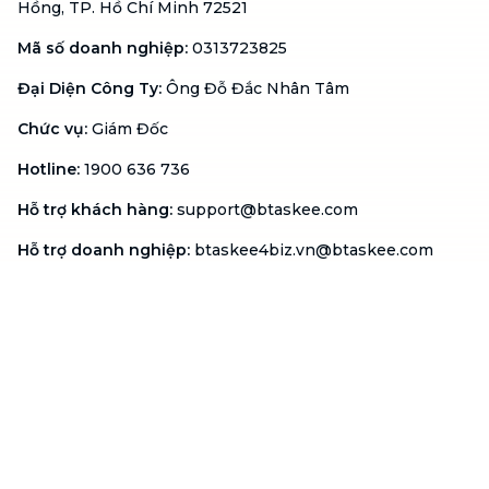
Hồng, TP. Hồ Chí Minh 72521
Mã số doanh nghiệp
:
0313723825
Đại Diện Công Ty
:
Ông Đỗ Đắc Nhân Tâm
Chức vụ
:
Giám Đốc
Hotline
:
1900 636 736
Hỗ trợ khách hàng
:
support@btaskee.com
Hỗ trợ doanh nghiệp
:
btaskee4biz.vn@btaskee.com
Việt Nam
Hỗ trợ
Liên hệ
Khiếu nại
Công ty