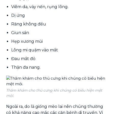
Viêm da, vảy nến, rụng lông.
Dị ứng
Răng không đều
Giun sán
Hẹp xương mũi
Lông mi quặm vào mắt
Đau mắt đỏ
Thận đa nang.
Thăm khám cho thú cưng khi chúng có biểu hiện mệt
mỏi.
Ngoài ra, do là giống mèo lai nên chúng thường
có khả năng cao mắc các căn bệnh di truyền. Vì