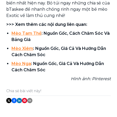
biến nhất hiện nay. Bỏ túi ngay những chia sẻ của
bTaskee để nhanh chóng rinh ngay một bé mèo
Exotic về làm thú cưng nhé!
>>> Xem thêm các nội dung liên quan:
Mèo Tam Thể
: Nguồn Gốc, Cách Chăm Sóc Và
Bảng Giá
Mèo Xiêm
: Nguồn Gốc, Giá Cả Và Hướng Dẫn
Cách Chăm Sóc
Mèo Nga
: Nguồn Gốc, Giá Cả Và Hướng Dẫn
Cách Chăm Sóc
Hình ảnh: Pinterest
Chia sẻ bài viết này!