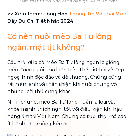
Mèo mặt tịt có tính cách gần gũi và quấn chủ.
>> Xem thêm: Tổng Hợp
Thông Tin Về Loài Mèo
Đầy Đủ Chi Tiết Nhất 2024
Có nên nuôi mèo Ba Tư lông
ngắn, mặt tịt không?
Câu trả lời là có. Mèo Ba Tư lông ngắn là giống
mèo được nuôi phổ biến trên thế giới bởi vẻ đẹp
ngoại hình độc đáo và dễ thương. Chúng cũng
rất hiền lành và thân thiện khi nuôi chung với
những loài thú cưng khác.
Nhìn chung, mèo Ba Tư lông ngắn là loài vật
khỏe mạnh, thích nghi tốt với điều kiện khí hậu
nóng ẩm tại Việt Nam. Chung có tuổi thọ khá cao,
ít bệnh tật, không kén ăn.