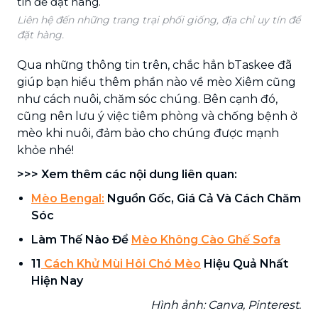
Liên hệ đến những trang trại phối giống, địa chỉ uy tín để
đặt hàng.
Qua những thông tin trên, chắc hẳn bTaskee đã
giúp bạn hiểu thêm phần nào về mèo Xiêm cũng
như cách nuôi, chăm sóc chúng. Bên cạnh đó,
cũng nên lưu ý việc tiêm phòng và chống bệnh ở
mèo khi nuôi, đảm bảo cho chúng được mạnh
khỏe nhé!
>>> Xem thêm các nội dung liên quan:
Mèo Bengal:
Nguồn Gốc, Giá Cả Và Cách Chăm
Sóc
Làm Thế Nào Để
Mèo Không Cào Ghế Sofa
11
Cách Khử Mùi Hôi Chó Mèo
Hiệu Quả Nhất
Hiện Nay
Hình ảnh: Canva, Pinterest.