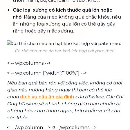
thơm, nấm, bơ, các loại nho tươi, khô,...
Các loại xương có kích thước quá lớn hoặc
nhỏ:
Răng của mèo không quá chắc khỏe, nếu
ăn những loại xương quá lớn có thể gây gãy
răng hoặc gây mắc xương.
Có thể cho mèo ăn hạt khô kết hợp với pate mèo.
<!-- wp:columns -->
<!-- wp:column {"width":"100%"} -->
Nếu bạn quá bận rộn với công việc, không có thời
gian nấu nướng hàng ngày thì bạn có thể lựa
chọn
dịch vụ nấu ăn gia đình
của bTaskee. Các Chị
Ong bTaskee sẽ nhanh chóng giúp bạn chuẩn bị
những bữa cơm thơm ngon, hợp khẩu vị, tốt cho
sức khỏe.
<!-- /wp:column --> <!-- /wp:columns -->