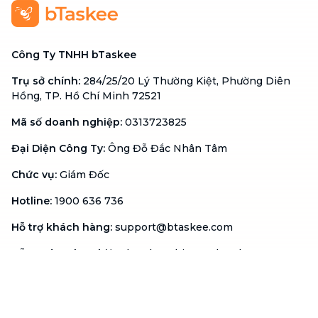
Công Ty TNHH bTaskee
Trụ sở chính
:
284/25/20 Lý Thường Kiệt, Phường Diên
Hồng, TP. Hồ Chí Minh 72521
Mã số doanh nghiệp
:
0313723825
Đại Diện Công Ty
:
Ông Đỗ Đắc Nhân Tâm
Chức vụ
:
Giám Đốc
Hotline
:
1900 636 736
Hỗ trợ khách hàng
:
support@btaskee.com
Hỗ trợ doanh nghiệp
:
btaskee4biz.vn@btaskee.com
Việt Nam
Hỗ trợ
Liên hệ
Khiếu nại