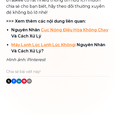
bTaskee có rất nhiều thông tin hữu ích muốn
chia sẻ cho bạn biết, hãy theo dõi thường xuyên
để không bỏ lỡ nhé!
>>> Xem thêm các nội dung liên quan:
Nguyên Nhân
Cục Nóng Điều Hòa Không Chạy
Và Cách Xử Lý
Máy Lạnh Lúc Lạnh Lúc Không
: Nguyên Nhân
Và Cách Xử Lý?
Hình ảnh: Pinterest
Chia sẻ bài viết này!