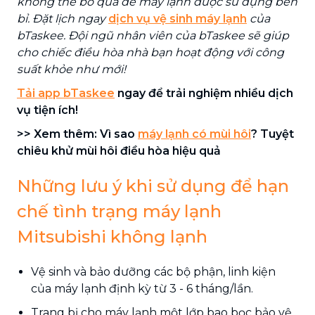
không thể bỏ qua để máy lạnh được sử dụng bền
bỉ. Đặt lịch ngay
dịch vụ vệ sinh máy lạnh
của
bTaskee. Đội ngũ nhân viên của bTaskee sẽ giúp
cho chiếc điều hòa nhà bạn hoạt động với công
suất khỏe như mới!
Tải app bTaskee
ngay để trải nghiệm nhiều dịch
vụ tiện ích!
>> Xem thêm: Vì sao
máy lạnh có mùi hôi
? Tuyệt
chiêu khử mùi hôi điều hòa hiệu quả
Những lưu ý khi sử dụng để hạn
chế tình trạng máy lạnh
Mitsubishi không lạnh
Vệ sinh và bảo dưỡng các bộ phận, linh kiện
của máy lạnh định kỳ từ 3 - 6 tháng/lần.
Trang bị cho máy lạnh một lớp bao bọc bảo vệ