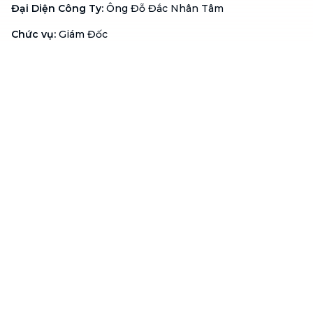
Đại Diện Công Ty
:
Ông Đỗ Đắc Nhân Tâm
Chức vụ
:
Giám Đốc
Hotline
:
1900 636 736
Hỗ trợ khách hàng
:
support@btaskee.com
Hỗ trợ doanh nghiệp
:
btaskee4biz.vn@btaskee.com
Việt Nam
Hỗ trợ
Liên hệ
Khiếu nại
Công ty
Về bTaskee
Liên hệ
Tuyển dụng
Câu chuyện người giúp