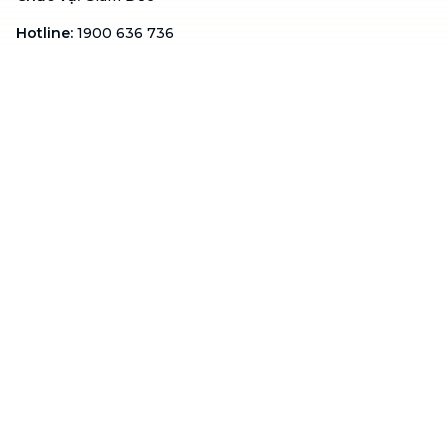
Hotline
:
1900 636 736
Hỗ trợ khách hàng
:
support@btaskee.com
Hỗ trợ doanh nghiệp
:
btaskee4biz.vn@btaskee.com
Việt Nam
Hỗ trợ
Liên hệ
Khiếu nại
Công ty
Về bTaskee
Liên hệ
Tuyển dụng
Câu chuyện người giúp
việc