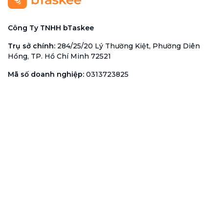
Công Ty TNHH bTaskee
Trụ sở chính
:
284/25/20 Lý Thường Kiệt, Phường Diên
Hồng, TP. Hồ Chí Minh 72521
Mã số doanh nghiệp
:
0313723825
Đại Diện Công Ty
:
Ông Đỗ Đắc Nhân Tâm
Chức vụ
:
Giám Đốc
Hotline
:
1900 636 736
Hỗ trợ khách hàng
:
support@btaskee.com
Hỗ trợ doanh nghiệp
:
btaskee4biz.vn@btaskee.com
Việt Nam
Hỗ trợ
Liên hệ
Khiếu nại