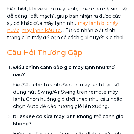
Đặc biệt, khi vệ sinh máy lạnh, nhân viên vệ sinh sẽ
dễ dàng “bắt mạch”, giúp bạn nhận ra được các
sự cố khác của máy lạnh như
máy lạnh bị chảy
nước
,
máy lạnh kêu to
,... Từ đó nhận biết tình
trạng của máy để bạn có cách giải quyết kịp thời.
Câu Hỏi Thường Gặp
Điều chỉnh cánh đảo gió máy lạnh như thế
nào?
Để điều chỉnh cánh đảo gió máy lạnh bạn sử
dụng nút Swing/Air Swing trên remote máy
lạnh. Chọn hướng gió thổi theo nhu cầu hoặc
chọn Auto để đảo hướng gió lên xuống.
bTaskee có sửa máy lạnh không mở cánh gió
không?
Hiện tại bTaskee chỉ cung cấp dịch vụ vệ sinh