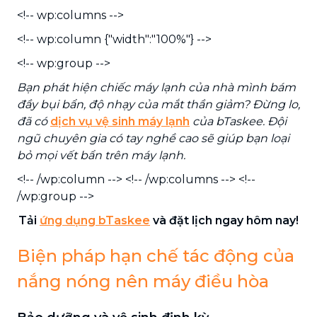
<!-- wp:columns -->
<!-- wp:column {"width":"100%"} -->
<!-- wp:group -->
Bạn phát hiện chiếc máy lạnh của nhà mình bám
đầy bụi bẩn, độ nhạy của mắt thần giảm? Đừng lo,
đã có
dịch vụ vệ sinh máy lạnh
của bTaskee. Đội
ngũ chuyên gia có tay nghề cao sẽ giúp bạn loại
bỏ mọi vết bẩn trên máy lạnh.
<!-- /wp:column --> <!-- /wp:columns --> <!--
/wp:group -->
Tải
ứng dụng bTaskee
và đặt lịch ngay hôm nay!
Biện pháp hạn chế tác động của
nắng nóng nên máy điều hòa