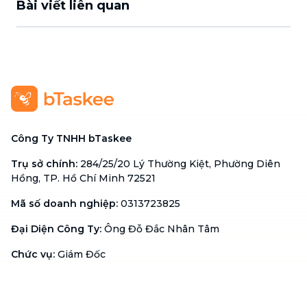
Bài viết liên quan
Công Ty TNHH bTaskee
Trụ sở chính
:
284/25/20 Lý Thường Kiệt, Phường Diên
Hồng, TP. Hồ Chí Minh 72521
Mã số doanh nghiệp
:
0313723825
Đại Diện Công Ty
:
Ông Đỗ Đắc Nhân Tâm
Chức vụ
:
Giám Đốc
Hotline
:
1900 636 736
Hỗ trợ khách hàng
:
support@btaskee.com