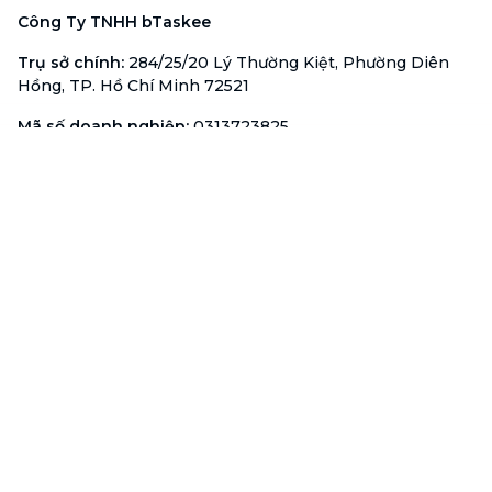
Công Ty TNHH bTaskee
Trụ sở chính
:
284/25/20 Lý Thường Kiệt, Phường Diên
Hồng, TP. Hồ Chí Minh 72521
Mã số doanh nghiệp
:
0313723825
Đại Diện Công Ty
:
Ông Đỗ Đắc Nhân Tâm
Chức vụ
:
Giám Đốc
Hotline
:
1900 636 736
Hỗ trợ khách hàng
:
support@btaskee.com
Hỗ trợ doanh nghiệp
:
btaskee4biz.vn@btaskee.com
Việt Nam
Hỗ trợ
Liên hệ
Khiếu nại