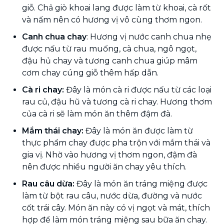
giỗ. Chả giò khoai lang được làm từ khoai, cà rốt
và nấm nên có hương vị vô cùng thơm ngon.
Canh chua chay
: Hương vị nước canh chua nhẹ
được nấu từ rau muống, cà chua, ngô ngọt,
đậu hủ chay và tương canh chua giúp mâm
cơm chay cúng giỗ thêm hấp dẫn.
Cà ri chay:
Đây là món cà ri được nấu từ các loại
rau củ, đậu hũ và tương cà ri chay. Hương thơm
của cà ri sẽ làm món ăn thêm đậm đà.
Mắm thái chay:
Đây là món ăn được làm từ
thực phẩm chay được pha trộn với mắm thái và
gia vị. Nhờ vào hương vị thơm ngon, đậm đà
nên được nhiều người ăn chay yêu thích.
Rau câu dừa:
Đây là món ăn tráng miệng được
làm từ bột rau câu, nước dừa, đường và nước
cốt trái cây. Món ăn này có vị ngọt và mát, thích
hợp để làm món tráng miệng sau bữa ăn chay.