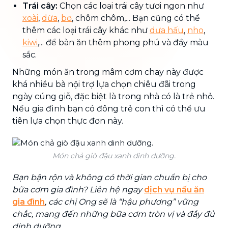
Trái cây:
Chọn các loại trái cây tươi ngon như
xoài
,
dừa
,
bơ
, chôm chôm,... Bạn cũng có thể
thêm các loại trái cây khác như
dưa hấu
,
nho
,
kiwi
,... để bàn ăn thêm phong phú và đầy màu
sắc.
Những món ăn trong mâm cơm chay này được
khá nhiều bà nội trợ lựa chọn chiêu đãi trong
ngày cúng giỗ, đặc biệt là trong nhà có là trẻ nhỏ.
Nếu gia đình bạn có đông trẻ con thì có thể ưu
tiên lựa chọn thực đơn này.
Món chả giò đậu xanh dinh dưỡng.
Bạn bận rộn và không có thời gian chuẩn bị cho
bữa cơm gia đình? Liên hệ ngay
dịch vụ nấu ăn
gia đình
, các chị Ong sẽ là “hậu phương” vững
chắc, mang đến những bữa cơm tròn vị và đầy đủ
dinh dưỡng.