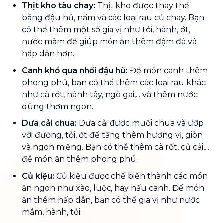
Thịt kho tàu chay:
Thịt kho được thay thế
bằng đậu hủ, nấm và các loại rau củ chay. Bạn
có thể thêm một số gia vị như tỏi, hành, ớt,
nước mắm để giúp món ăn thêm đậm đà và
hấp dẫn hơn.
Canh khổ qua nhồi đậu hũ:
Để món canh thêm
phong phú, bạn có thể thêm các loại rau khác
như cà rốt, hành tây, ngò gai,... và thêm nước
dùng thơm ngon.
Dưa cải chua:
Dưa cải được muối chua và ướp
với đường, tỏi, ớt để tăng thêm hương vị, giòn
và ngon miệng. Bạn có thể thêm cà rốt, củ cải,...
để món ăn thêm phong phú.
Củ kiệu:
Củ kiệu được chế biến thành các món
ăn ngon như xào, luộc, hay nấu canh. Để món
ăn thêm hấp dẫn, bạn có thể gia vị như nước
mắm, hành, tỏi.