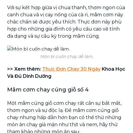
Với sự kết hợp giữa vị chua thanh, thơm ngon của
canh chua và vị cay nồng của cà ri, mâm cơm này
chắc chắn sẽ được yêu thích. Thực đơn này phù
hợp cho những gia đình có yêu cầu cao về tính
đa dạng và sự cầu kỳ trong mâm cúng.
Món bì cuốn chay dễ làm.
>> Xem thêm:
Thự
c
Đơn Chay 30 Ngày
Khoa Học
Và Đủ Dinh Dưỡng
Mâm cơm chay cúng giỗ số 4
Một mâm cúng giỗ cơm chay rất cần sự bắt mắt,
thơm ngon và sự độc lạ. Để mâm cơm cúng giỗ
chay nhưng hấp dẫn hơn bạn có thể thử những
món ăn chay giả mặn như thịt và nem, hãy thử
tham khảo những món ăn sau: