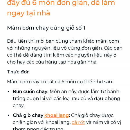
đầy đủ 6 món đơn giản, dễ làm
ngay tại nhà
Mâm cơm chay cúng giỗ số 1
Đầu tiên thì mời bạn cùng tham khảo mâm cơm
với những nguyên liệu vô cùng đơn giản. Các bạn
có thể dễ dàng tìm kiếm các nguyên liệu này ở
chợ hay các cửa hàng tạp hóa gần nhà.
Thực đơn
Mâm cơm này có tất cả 6 món cụ thể như sau:
Bún cuốn chay:
Món ăn này được làm từ bánh
tráng cuộn lại với các loại rau củ và đậu phộng
chay.
Chả giò chay
khoai lang
:
Chả giò chay được
chiên giòn với khoai lang,
cà rốt
và nấm và có vị
thơm ngon đặc trưng.