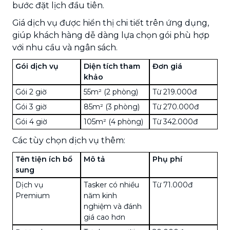
bước đặt lịch đầu tiên.
Giá dịch vụ được hiển thị chi tiết trên ứng dụng,
giúp khách hàng dễ dàng lựa chọn gói phù hợp
với nhu cầu và ngân sách.
Gói dịch vụ
Diện tích tham
Đơn giá
khảo
Gói 2 giờ
55m² (2 phòng)
Từ 219.000đ
Gói 3 giờ
85m² (3 phòng)
Từ 270.000đ
Gói 4 giờ
105m² (4 phòng)
Từ 342.000đ
Các tùy chọn dịch vụ thêm:
Tên tiện ích bổ
Mô tả
Phụ phí
sung
Dịch vụ
Tasker có nhiều
Từ 71.000đ
Premium
năm kinh
nghiệm và đánh
giá cao hơn