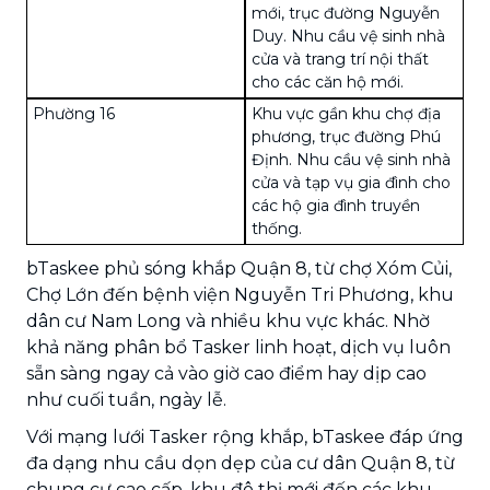
mới, trục đường Nguyễn
Duy. Nhu cầu vệ sinh nhà
cửa và trang trí nội thất
cho các căn hộ mới.
Phường 16
Khu vực gần khu chợ địa
phương, trục đường Phú
Định. Nhu cầu vệ sinh nhà
cửa và tạp vụ gia đình cho
các hộ gia đình truyền
thống.
bTaskee phủ sóng khắp Quận 8, từ chợ Xóm Củi,
Chợ Lớn đến bệnh viện Nguyễn Tri Phương, khu
dân cư Nam Long và nhiều khu vực khác. Nhờ
khả năng phân bổ Tasker linh hoạt, dịch vụ luôn
sẵn sàng ngay cả vào giờ cao điểm hay dịp cao
như cuối tuần, ngày lễ.
Với mạng lưới Tasker rộng khắp, bTaskee đáp ứng
đa dạng nhu cầu dọn dẹp của cư dân Quận 8, từ
chung cư cao cấp, khu đô thị mới đến các khu