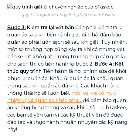
quy trình giặt ủi chuyên nghiệp của bTaskee
Bước 3:
Kiểm tra lại vết bẩn
Cần phải kiểm tra lại
quần áo sau khi tiến hành giặt ủi. Phải đảm bảo
quần áo phải luôn sạch sẽ sau khi giặt. Tuy nhiên,
một số trường hợp cũng xảy ra khi có những vết
bẩn sẽ rất khó giặt. Trong trường hợp cần giặt lại
cho sạch thì có tiến hành lại bước 2.
Bước 4:
Kết
thúc quy trình
Tiến hành là hơi, chỉnh sửa để khôi
phục lại quần áo. Khâu ủi quần áo là khâu quan
trọng sau khi quần áo đã khô. Các khách hàng
thông thái họ sẽ luôn biết
mỗi loại vải có mức
nhiệt độ ủi quần áo khác nhau
để đảm bảo quần
áo không bị hư trong và sau khi ủi/là. Tại bTaskee,
các bạn sẽ yên tâm vì các kỹ thuật viên đã được
đào tạo và thực hành nhuần nhuyễn các kỹ năng
này!