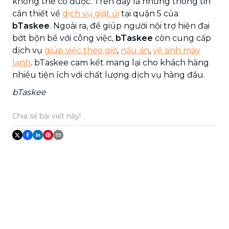
không thể có được. Trên đây là những thông tin
cần thiết về
dịch vụ giặt ủi
tại quận 5 của
bTaskee
. Ngoài ra, để giúp người nội trợ hiện đại
bớt bộn bề với công việc,
bTaskee
còn cung cấp
dịch vụ
giúp việc theo giờ
,
nấu ăn
,
vệ sinh máy
lạnh
. bTaskee cam kết mang lại cho khách hàng
nhiều tiện ích với chất lượng dịch vụ hàng đầu.
bTaskee
Chia sẻ bài viết này!