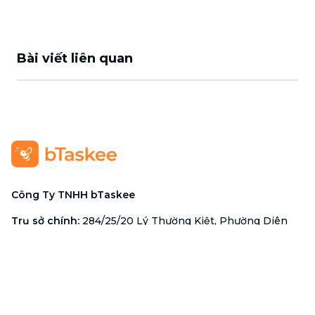
Bài viết liên quan
Công Ty TNHH bTaskee
Trụ sở chính
:
284/25/20 Lý Thường Kiệt, Phường Diên
Hồng, TP. Hồ Chí Minh 72521
Mã số doanh nghiệp
:
0313723825
Đại Diện Công Ty
:
Ông Đỗ Đắc Nhân Tâm
Chức vụ
:
Giám Đốc