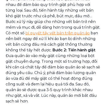
nhau để đảm bảo quy trình giặt phù hợp với
từng loại. Sau đó, tiến hành tẩy những vết bẩn
khó giặt trước như cà phê, bút mực, dầu mỡ…
Bước xử lý này giúp cho những vết bẩn trở nên
mềm và mục đi, dễ dàng hơn trong quá trình giặt.
Có một số
bí quyết tẩy vết bẩn trên quần áo
bạn
nên biết ngay để xử lí khi áo bạn bị dính những
vết bẩn cứng đầu mà cách giặt thông thường
không thể tẩy hết được.
Bước 2: Tiến hành giặt
Đưa quần áo vào máy giặt cùng những loại bột
giặt chuyên dụng. Trong một số trường hợp, đôi
khi cần cả chất tẩy để đảm bảo quần áo sẽ sạch sẽ
đúng yêu cầu. Chú ý, phải đảm bảo lượng quần
áo vừa đủ để máy giặt có thể hoạt động đúng
công suất và đem lại hiệu quả tối đa. Sau đó,
quần áo sẽ được qua 3-5 quy trình khác nhau
như giặt, xả và vắt. Lúc này, quần áo mới bắt đầu
sạch sẽ hơn.