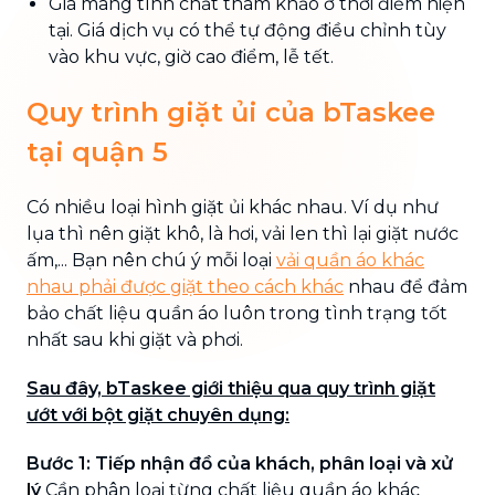
Giá mang tính chất tham khảo ở thời điểm hiện
tại. Giá dịch vụ có thể tự động điều chỉnh tùy
vào khu vực, giờ cao điểm, lễ tết.
Quy trình giặt ủi của bTaskee
tại quận 5
Có nhiều loại hình giặt ủi khác nhau. Ví dụ như
lụa thì nên giặt khô, là hơi, vải len thì lại giặt nước
ấm,... Bạn nên chú ý mỗi loại
vải quần áo khác
nhau phải được giặt theo cách khác
nhau để đảm
bảo chất liệu quần áo luôn trong tình trạng tốt
nhất sau khi giặt và phơi.
Sau đây, bTaskee giới thiệu qua quy trình giặt
ướt với bột giặt chuyên dụng:
Bước 1: Tiếp nhận đồ của khách, phân loại và xử
lý
Cần phân loại từng chất liệu quần áo khác