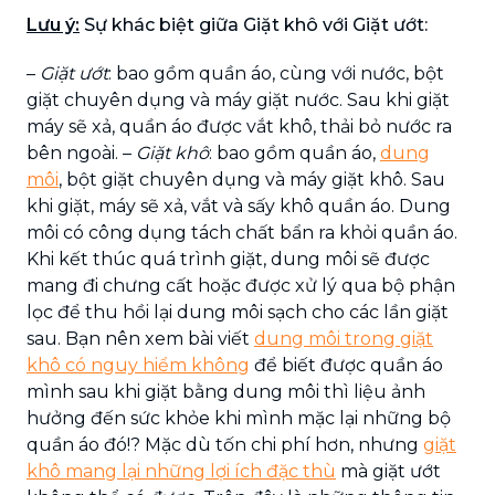
Lưu ý:
Sự khác biệt giữa Giặt khô với Giặt ướt:
–
Giặt ướt
: bao gồm quần áo, cùng với nước, bột
giặt chuyên dụng và máy giặt nước. Sau khi giặt
máy sẽ xả, quần áo được vắt khô, thải bỏ nước ra
bên ngoài. –
Giặt khô
: bao gồm quần áo,
dung
môi
, bột giặt chuyên dụng và máy giặt khô. Sau
khi giặt, máy sẽ xả, vắt và sấy khô quần áo. Dung
môi có công dụng tách chất bẩn ra khỏi quần áo.
Khi kết thúc quá trình giặt, dung môi sẽ được
mang đi chưng cất hoặc được xử lý qua bộ phận
lọc để thu hồi lại dung môi sạch cho các lần giặt
sau. Bạn nên xem bài viết
dung môi trong giặt
khô có nguy hiểm không
để biết được quần áo
mình sau khi giặt bằng dung môi thì liệu ảnh
hưởng đến sức khỏe khi mình mặc lại những bộ
quần áo đó!? Mặc dù tốn chi phí hơn, nhưng
giặt
khô mang lại những lợi ích đặc thù
mà giặt ướt