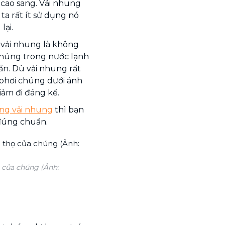
 cao sang. Vải nhung
ta rất ít sử dụng nó
lại.
 vải nhung là không
chúng trong nước lạnh
ẩn. Dù vải nhung rất
 phơi chúng dưới ánh
giảm đi đáng kể.
ằng vải nhung
thì bạn
 đúng chuẩn.
 của chúng (Ảnh: