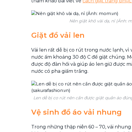
tham khảo bài viết về
cách giặt trang phục v
Nên giặt khô vài dạ, nỉ (Ảnh: 
Giặt đồ vải len
Vải len rất dễ bị co rút trong nước lạnh, v
nước ấm khoảng 30 độ C để giặt chúng. Mộ
được độ đàn hồi và giúp áo len giữ được mà
nước có pha giấm trắng.
Len dễ bị co rút nên cần được giặt quần áo đún
Vệ sinh đồ áo vải nhung
Trong những thập niên 60 – 70, vải nhung