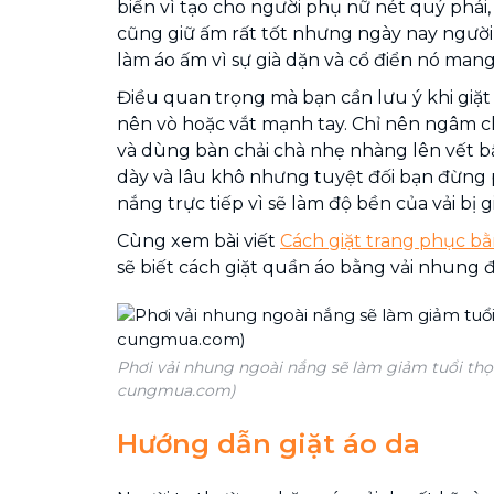
biến vì tạo cho người phụ nữ nét quý phái,
cũng giữ ấm rất tốt nhưng ngày nay người 
làm áo ấm vì sự già dặn và cổ điển nó mang 
Điều quan trọng mà bạn cần lưu ý khi giặt
nên vò hoặc vắt mạnh tay. Chỉ nên ngâm 
và dùng bàn chải chà nhẹ nhàng lên vết b
dày và lâu khô nhưng tuyệt đối bạn đừng
nắng trực tiếp vì sẽ làm độ bền của vải bị 
Cùng xem bài viết
Cách giặt trang phục b
sẽ biết cách giặt quần áo bằng vải nhung
Phơi vải nhung ngoài nắng sẽ làm giảm tuổi thọ
cungmua.com)
Hướng dẫn giặt áo da