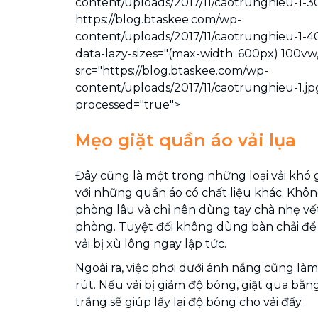
content/uploads/2017/11/caotrunghieu-1-
https://blog.btaskee.com/wp-
content/uploads/2017/11/caotrunghieu-1-
data-lazy-sizes="(max-width: 600px) 100vw,
src="https://blog.btaskee.com/wp-
content/uploads/2017/11/caotrunghieu-1.jp
processed="true">
Mẹo giặt quần áo vải lụa
Đây cũng là một trong những loại vải khó g
với những quần áo có chất liệu khác. Khô
phòng lâu và chỉ nên dùng tay chà nhẹ vế
phòng. Tuyệt đối không dùng bàn chải để 
vải bị xù lông ngay lập tức.
Ngoài ra, việc phơi dưới ánh nắng cũng làm
rút. Nếu vải bị giảm độ bóng, giặt qua bằn
trắng sẽ giúp lấy lại độ bóng cho vải đấy.