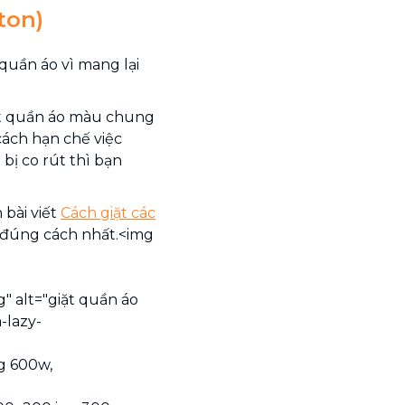
ton)
quần áo vì mang lại
iặt quần áo màu chung
 cách hạn chế việc
bị co rút thì bạn
 bài viết
Cách giặt các
 đúng cách nhất.<img
"
" alt="giặt quần áo
-lazy-
g 600w,