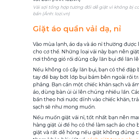
Vải sợi tổng hợp tương đối dễ giặt vì không bị c
bẩn (Ảnh: lozi.vn)
Giặt áo quần vải dạ, nỉ
Vào mùa lạnh, áo dạ và áo nỉ thường được 
cho cơ thể. Những loại vải này bạn nên gi
nơi thông gió rồi dùng cây lăn bụi để lăn l
Nếu không có cây lăn bụi, bạn có thể đập
tay để bay bớt lớp bụi bám bên ngoài rồi t
phẳng. Bạn cần một chiếc khăn sạch và ẩ
áo, dùng bàn ủi ủi lên chúng nhiều lần. Cá
bẩn theo hơi nước dính vào chiếc khăn, trả
sạch sẽ như mong muốn.
Nếu muốn giặt vải nỉ, tốt nhất bạn nên m
hàng giặt ủi để họ có thể làm sạch áo cho b
giặt và rất dễ hỏng nếu giặt không đúng c