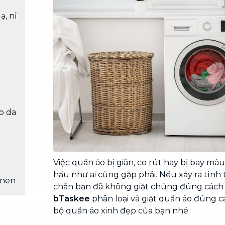
Chuyển nhà trọn gói, không lo dọn
ạ, nỉ
dẹp nơi đi nơi đến
Vệ sinh công nghiệp
NEW
Vệ sinh chuyên nghiệp cho văn
phòng, nhà xưởng, công trình lớn
o da
Việc quần áo bị giãn, co rút hay bị bay mà
hầu như ai cũng gặp phải. Nếu xảy ra tình 
inen
chắn bạn đã không giặt chúng đúng cách 
bTaskee
phân loại và giặt quần áo đúng 
bộ quần áo xinh đẹp của bạn nhé.