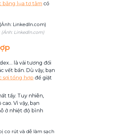
c bằng lụa tơ tằm
có
t (Ảnh: Linkedln.com)
hợp
dex… là vải tương đối
ác vết bẩn. Dù vậy, bạn
c sợi tổng hợp
để giặt
ất tẩy. Tuy nhiên,
 cao. Vì vậy, bạn
 ở nhiệt độ bình