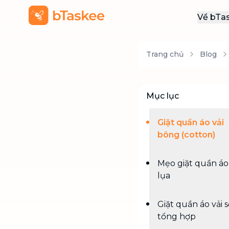
Về bTa
Giới
Trang chủ
Blog
Thôn
Khu
Tuy
Mục lục
Liên
Giặt quần áo vải
bông (cotton)
Mẹo giặt quần áo 
lụa
Giặt quần áo vải s
tổng hợp