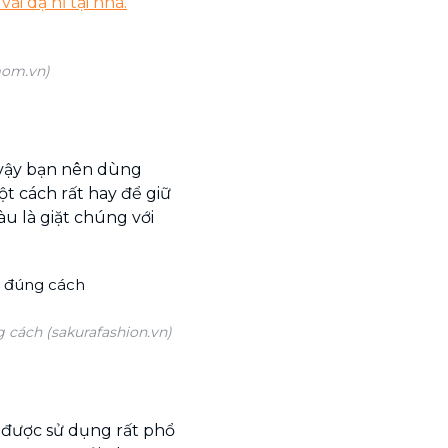
ải dạ nỉ tại nhà.
mom.vn)
ì vậy bạn nên dùng
t cách rất hay để giữ
u là giặt chúng với
g cách (sakurafashion.vn)
 được sử dụng rất phổ