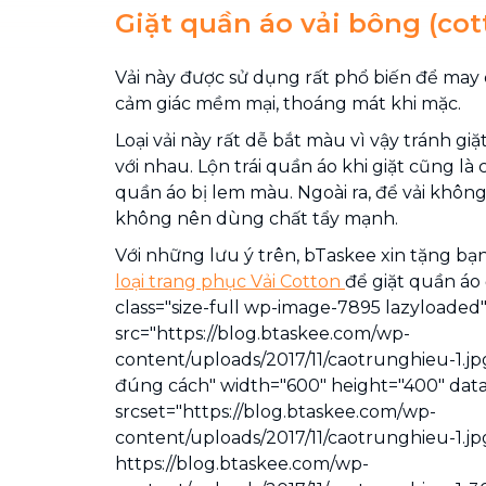
Giặt quần áo vải bông (cot
Vải này được sử dụng rất phổ biến để may 
cảm giác mềm mại, thoáng mát khi mặc.
Loại vải này rất dễ bắt màu vì vậy tránh g
với nhau. Lộn trái quần áo khi giặt cũng là
quần áo bị lem màu. Ngoài ra, để vải không 
không nên dùng chất tẩy mạnh.
Với những lưu ý trên, bTaskee xin tặng bạn
loại trang phục Vải Cotton
để giặt quần áo
class="size-full wp-image-7895 lazyloaded
src="https://blog.btaskee.com/wp-
content/uploads/2017/11/caotrunghieu-1.jpg
đúng cách" width="600" height="400" data
srcset="https://blog.btaskee.com/wp-
content/uploads/2017/11/caotrunghieu-1.jp
https://blog.btaskee.com/wp-