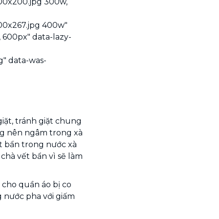
300x200.jpg 300w,
400x267.jpg 400w"
 600px" data-lazy-
g" data-was-
iặt, tránh giặt chung
ng nên ngâm trong xà
t bẩn trong nước xà
chà vết bẩn vì sẽ làm
 cho quần áo bị co
g nước pha với giấm