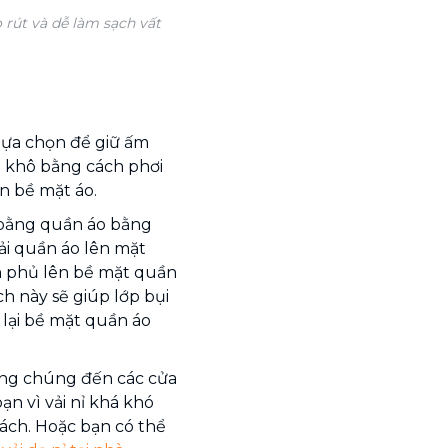
o rút và dễ làm sạch vất
lựa chọn để giữ ấm
ặt khô bằng cách phơi
ên bề mặt áo.
 bằng quần áo bằng
rải quần áo lên mặt
m phủ lên bề mặt quần
ch này sẽ giúp lớp bụi
 lại bề mặt quần áo
ang chúng đến các cửa
ạn vì vải nỉ khá khó
ách. Hoặc bạn có thể