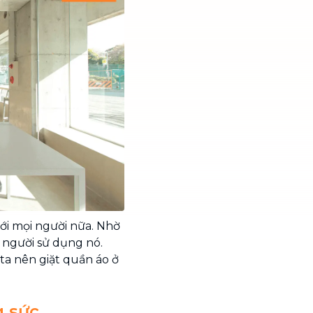
với mọi người nữa. Nhờ
u người sử dụng nó.
ta nên giặt quần áo ở
g sức