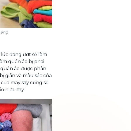
gàng
 lúc đang ướt sẽ làm
 làm quần áo bị phai
, quần áo được phân
 bị giãn và màu sắc của
o của máy sấy cũng sẽ
o nữa đấy.