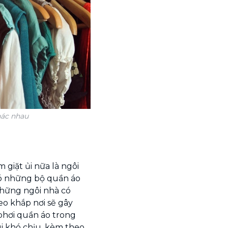
hác nhau
 giặt ủi nữa là ngôi
có những bộ quần áo
những ngôi nhà có
eo khắp nơi sẽ gây
phơi quần áo trong
i khó chịu, kèm theo