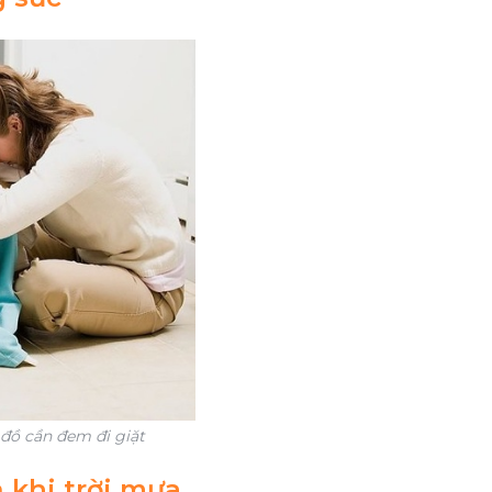
đồ cần đem đi giặt
 khi trời mưa