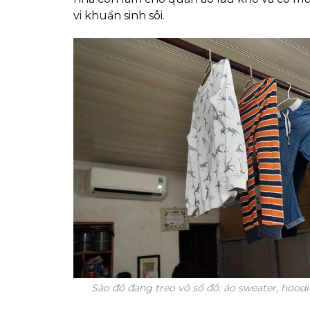
vi khuẩn sinh sôi.
Sào đồ đang treo vô số đồ: áo sweater, hoodie,