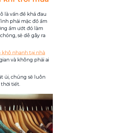
ô là vấn đề khá đau
 đình phải mặc đồ ẩm
ường ẩm ướt đó làm
chóng, sẽ dễ gây ra
 khô nhanh tại nhà
gian và không phải ai
ặt ủi, chúng sẽ luôn
hời tiết.