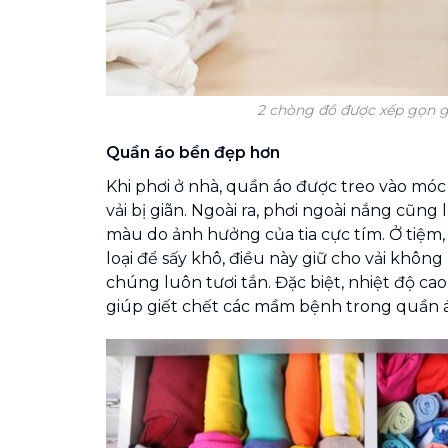
2 chòng đồ được xếp gọn 
Quần áo bền đẹp hơn
Khi phơi ở nhà, quần áo được treo vào móc
vải bị giãn. Ngoài ra, phơi ngoài nắng cũng
màu do ảnh hưởng của tia cực tím. Ở tiệm
loại để sấy khô, điều này giữ cho vải không
chúng luôn tươi tắn. Đặc biệt, nhiệt độ ca
giúp giết chết các mầm bệnh trong quần á