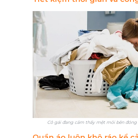
Cô gái đang cảm thấy mệt mỏi bên đóng 
Quần áo luôn khô ráo kể cả