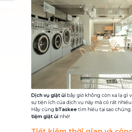
Chuyển nhà trọn gói, không lo dọn
dẹp nơi đi nơi đến
Vệ sinh công nghiệp
NEW
Vệ sinh chuyên nghiệp cho văn
phòng, nhà xưởng, công trình lớn
Dịch vụ giặt ủi
bây giờ không còn xa lạ gì 
sự tiện ích của dịch vụ này mà có rất nhiề
Hãy cùng
bTaskee
tìm hiểu tại sao chúng 
tiệm giặt ủi
nhé!
Tiết kiệm thời gian và côn