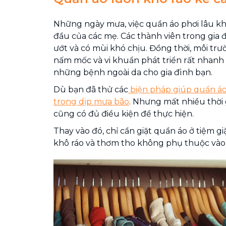
Những ngày mưa, việc quần áo phơi lâu kh
đầu của các mẹ. Các thành viên trong gia
ướt và có mùi khó chịu. Đồng thời, môi tr
nấm mốc và vi khuẩn phát triển rất nhanh 
những bệnh ngoài da cho gia đình bạn.
Dù bạn đã thử các
biện pháp giúp quần áo
trong dịp mưa bão
. Nhưng mất nhiều thời 
cũng có đủ điều kiện để thực hiện.
Thay vào đó, chỉ cần giặt quần áo ở tiệm gi
khô ráo và thơm tho không phụ thuộc vào t