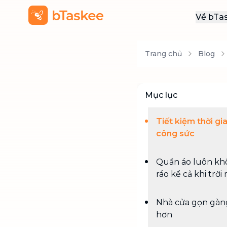
Về bTa
Giới
Trang chủ
Blog
Thôn
Khu
Tuy
Mục lục
Liên
Tiết kiệm thời gi
công sức
Quần áo luôn kh
ráo kể cả khi trời
Nhà cửa gọn gàn
hơn