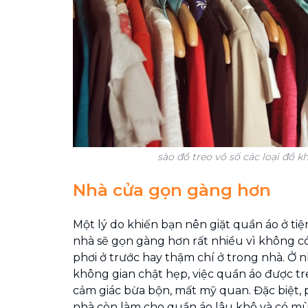
sào đồ treo vô số các loại đồ k
Nhà cửa gọn gàng hơn
Một lý do khiến bạn nên giặt quần áo ở tiệm
nhà sẽ gọn gàng hơn rất nhiều vì không 
phơi ở trước hay thậm chí ở trong nhà. Ở 
không gian chật hẹp, việc quần áo được tr
cảm giác bừa bộn, mất mỹ quan. Đặc biệt, 
nhà còn làm cho quần áo lâu khô và có mù