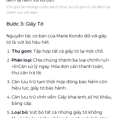
Chỉ giữ lại những cuốn sách thực sự có giá trị và đem lại
niềm vui với bạn.
Bước 3: Giấy Tờ
Nguyên tắc cơ bản của Marie Kondo đối với giấy
tờ là: vứt bỏ hầu hết.
Thu gom:
Tập hợp tất cả giấy tờ lại một chỗ.
Phân loại:
Chia chúng thành ba loại chính:<ul>
<li>Cần xử lý ngay: Hóa đơn cần thanh toán,
thư cần trả lời.
Cần lưu trữ tạm thời: Hợp đồng bảo hiểm còn
hiệu lực, giấy tờ bảo hành.
Cần lưu trữ vĩnh viễn: Giấy khai sinh, sổ hộ khẩu,
bằng cấp.
Loại bỏ:
Vứt bỏ tất cả những giấy tờ không