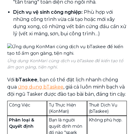
"tân trang" toàn diện cho ngôi nhà.
Dịch vụ vệ sinh công nghiệp:
Phù hợp với
những công trình vừa cải tạo hoặc mới xây
dựng xong, có những vết bẩn cứng đầu cần xử
lý (vết xi măng, sơn, bụi công trình…)
Ứng dụng KonMari cùng dịch vụ bTaskee để kiến tạo tổ
ấm gọn gàng, tiện nghi.
Với
bTaskee
, bạn có thể đặt lịch nhanh chóng
qua
ứng dụng bTaskee
, giá cả luôn minh bạch và
đội ngũ Tasker được đào tạo bài bản, đáng tin cậy.
Công Việc
Tự Thực Hiện
Thuê Dịch Vụ
(KonMari)
(bTaskee)
Phân loại &
Bạn là người
Không phù hợp.
Quyết định
quyết định món
đồ nào "spark