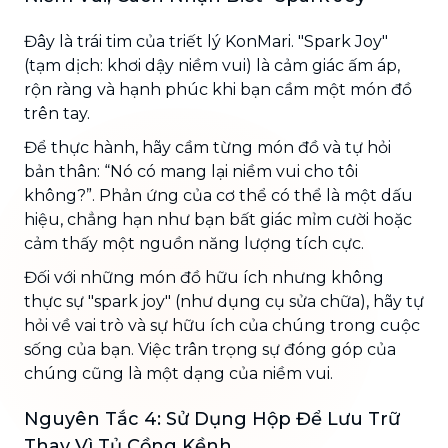
Đây là trái tim của triết lý KonMari. "Spark Joy"
(tạm dịch: khơi dậy niềm vui) là cảm giác ấm áp,
rộn ràng và hạnh phúc khi bạn cầm một món đồ
trên tay.
Để thực hành, hãy cầm từng món đồ và tự hỏi
bản thân: “Nó có mang lại niềm vui cho tôi
không?”. Phản ứng của cơ thể có thể là một dấu
hiệu, chẳng hạn như bạn bất giác mỉm cười hoặc
cảm thấy một nguồn năng lượng tích cực.
Đối với những món đồ hữu ích nhưng không
thực sự "spark joy" (như dụng cụ sửa chữa), hãy tự
hỏi về vai trò và sự hữu ích của chúng trong cuộc
sống của bạn. Việc trân trọng sự đóng góp của
chúng cũng là một dạng của niềm vui.
Nguyên Tắc 4: Sử Dụng Hộp Để Lưu Trữ
Thay Vì Tủ Cồng Kềnh