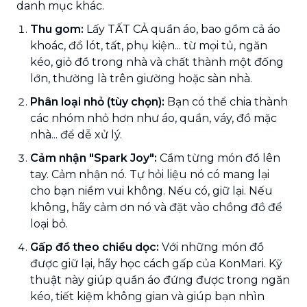
danh mục khác.
Thu gom:
Lấy TẤT CẢ quần áo, bao gồm cả áo
khoác, đồ lót, tất, phụ kiện... từ mọi tủ, ngăn
kéo, giỏ đồ trong nhà và chất thành một đống
lớn, thường là trên giường hoặc sàn nhà.
Phân loại nhỏ (tùy chọn):
Bạn có thể chia thành
các nhóm nhỏ hơn như áo, quần, váy, đồ mặc
nhà... để dễ xử lý.
Cảm nhận "Spark Joy":
Cầm từng món đồ lên
tay. Cảm nhận nó. Tự hỏi liệu nó có mang lại
cho bạn niềm vui không. Nếu có, giữ lại. Nếu
không, hãy cảm ơn nó và đặt vào chồng đồ để
loại bỏ.
Gấp đồ theo chiều dọc:
Với những món đồ
được giữ lại, hãy học cách gấp của KonMari. Kỹ
thuật này giúp quần áo đứng được trong ngăn
kéo, tiết kiệm không gian và giúp bạn nhìn