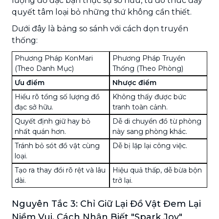
lượng đồ đạc bạn thực sự sở hữu, từ đó thúc đẩy
quyết tâm loại bỏ những thứ không cần thiết.
Dưới đây là bảng so sánh với cách dọn truyền
thống:
Phương Pháp KonMari
Phương Pháp Truyền
(Theo Danh Mục)
Thống (Theo Phòng)
Ưu điểm
Nhược điểm
Hiểu rõ tổng số lượng đồ
Không thấy được bức
đạc sở hữu.
tranh toàn cảnh.
Quyết định giữ hay bỏ
Dễ di chuyển đồ từ phòng
nhất quán hơn.
này sang phòng khác.
Tránh bỏ sót đồ vật cùng
Dễ bị lặp lại công việc.
loại.
Tạo ra thay đổi rõ rệt và lâu
Hiệu quả thấp, dễ bừa bộn
dài.
trở lại.
Nguyên Tắc 3: Chỉ Giữ Lại Đồ Vật Đem Lại
Niềm Vui, Cách Nhận Biết "Spark Joy"