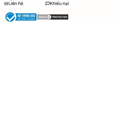
Liên hệ
Khiếu nại
Công ty
Về bTaskee
Liên hệ
Tuyển dụng
Câu chuyện người giúp
việc
bTaskee dành cho
Blog
doanh nghiệp
Trở thành đối tác
Hỗ trợ
Zalo
Điều khoản sử dụng