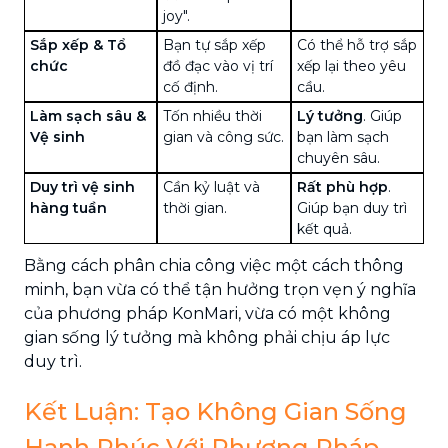
joy".
Sắp xếp & Tổ
Bạn tự sắp xếp
Có thể hỗ trợ sắp
chức
đồ đạc vào vị trí
xếp lại theo yêu
cố định.
cầu.
Làm sạch sâu &
Tốn nhiều thời
Lý tưởng
. Giúp
Vệ sinh
gian và công sức.
bạn làm sạch
chuyên sâu.
Duy trì vệ sinh
Cần kỷ luật và
Rất phù hợp
.
hàng tuần
thời gian.
Giúp bạn duy trì
kết quả.
Bằng cách phân chia công việc một cách thông
minh, bạn vừa có thể tận hưởng trọn vẹn ý nghĩa
của phương pháp KonMari, vừa có một không
gian sống lý tưởng mà không phải chịu áp lực
duy trì.
Kết Luận: Tạo Không Gian Sống
Hạnh Phúc Với Phương Pháp