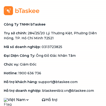
Công Ty TNHH bTaskee
Trụ sở chính
:
284/25/20 Lý Thường Kiệt, Phường Diên
Hồng, TP. Hồ Chí Minh 72521
Mã số doanh nghiệp
:
0313723825
Đại Diện Công Ty
:
Ông Đỗ Đắc Nhân Tâm
Chức vụ
:
Giám Đốc
Hotline
:
1900 636 736
Hỗ trợ khách hàng
:
support@btaskee.com
Hỗ trợ doanh nghiệp
:
btaskee4biz.vn@btaskee.com
Việt Nam
Hỗ trợ