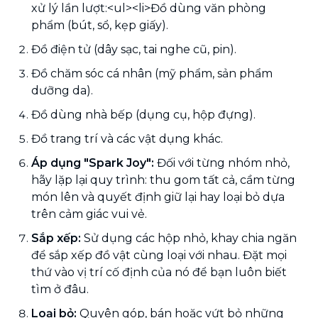
xử lý lần lượt:<ul><li>Đồ dùng văn phòng
phẩm (bút, sổ, kẹp giấy).
Đồ điện tử (dây sạc, tai nghe cũ, pin).
Đồ chăm sóc cá nhân (mỹ phẩm, sản phẩm
dưỡng da).
Đồ dùng nhà bếp (dụng cụ, hộp đựng).
Đồ trang trí và các vật dụng khác.
Áp dụng "Spark Joy":
Đối với từng nhóm nhỏ,
hãy lặp lại quy trình: thu gom tất cả, cầm từng
món lên và quyết định giữ lại hay loại bỏ dựa
trên cảm giác vui vẻ.
Sắp xếp:
Sử dụng các hộp nhỏ, khay chia ngăn
để sắp xếp đồ vật cùng loại với nhau. Đặt mọi
thứ vào vị trí cố định của nó để bạn luôn biết
tìm ở đâu.
Loại bỏ:
Quyên góp, bán hoặc vứt bỏ những