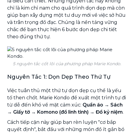
là điều cần thiết. Những nguyên tắc này không
chỉ là kim chỉ nam cho quá trình dọn dẹp mà còn
giúp bạn xây dựng một tư duy mới về việc sở hữu
và trân trọng đồ đạc. Chúng là nền tảng vững
chắc để bạn thực hiện 6 bước dọn dẹp chi tiết
theo đúng thứ tự.
5 nguyên tắc cốt lõi của phương pháp Marie Kondo.
Nguyên Tắc 1: Dọn Dẹp Theo Thứ Tự
Việc tuân thủ một thứ tự dọn dẹp cụ thể là yếu
tố then chốt. Marie Kondo đề xuất một trình tự đi
từ dễ đến khó về mặt cảm xúc:
Quần áo → Sách
→ Giấy tờ → Komono (đồ linh tinh) → Đồ kỷ niệm
.
Cách tiếp cận này giúp bạn rèn luyện "cơ bắp
quyết định", bắt đầu với những món đồ ít gắn bó