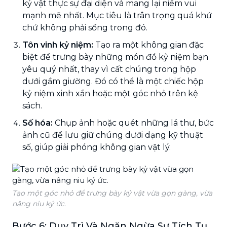
kỷ vật thực sự đại diện và mang lại niềm vui
mạnh mẽ nhất. Mục tiêu là trân trọng quá khứ
chứ không phải sống trong đó.
Tôn vinh kỷ niệm:
Tạo ra một không gian đặc
biệt để trưng bày những món đồ kỷ niệm bạn
yêu quý nhất, thay vì cất chúng trong hộp
dưới gầm giường. Đó có thể là một chiếc hộp
kỷ niệm xinh xắn hoặc một góc nhỏ trên kệ
sách.
Số hóa:
Chụp ảnh hoặc quét những lá thư, bức
ảnh cũ để lưu giữ chúng dưới dạng kỹ thuật
số, giúp giải phóng không gian vật lý.
Tạo một góc nhỏ để trưng bày kỷ vật vừa gọn gàng, vừa
nâng niu ký ức.
Bước 6: Duy Trì Và Ngăn Ngừa Sự Tích Tụ