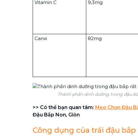
Vitamin C
9,3mg
Canxi
82mg
Thành phần dinh dưỡng trong đậu bắ
>> Có thể bạn quan tâm:
Mẹo Chọn Đậu B
Đậu Bắp Non, Giòn
Công dụng của trái đậu bắp 