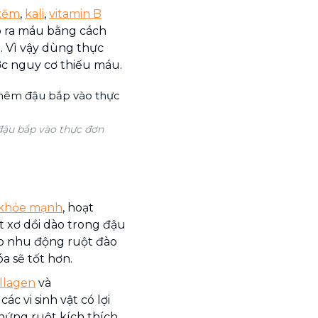
kẽm
,
kali
,
vitamin B
o ra máu bằng cách
. Vì vậy dùng thực
c nguy cơ thiếu máu.
ậu bắp vào thực đơn
 khỏe mạnh
, hoạt
 xơ dồi dào trong đậu
úp nhu động ruột đào
a sẽ tốt hơn.
llagen
và
ác vi sinh vật có lợi
hứng ruột kích thích