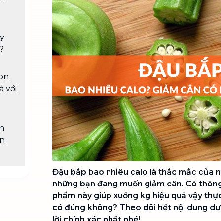
Chuyển nhà trọn gói, không lo dọn
dẹp nơi đi nơi đến
Vệ sinh công nghiệp
NEW
ây
Vệ sinh chuyên nghiệp cho văn
?
phòng, nhà xưởng, công trình lớn
gon
ả với
n
ân
Đậu bắp bao nhiêu calo là thắc mắc của nh
những bạn đang muốn giảm cân. Có thông 
phẩm này giúp xuống kg hiệu quả vậy thự
có đúng không? Theo dõi hết nội dung dướ
lời chính xác nhất nhé!