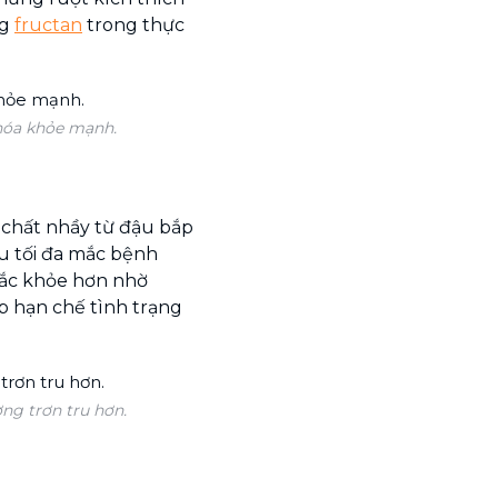
ng
fructan
trong thực
 hóa khỏe mạnh.
, chất nhầy từ đậu bắp
u tối đa mắc bệnh
hắc khỏe hơn nhờ
úp hạn chế tình trạng
ng trơn tru hơn.