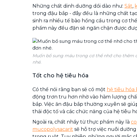
Những chất dinh dưỡng dồi dào như:
Sắt
,
trong đậu bắp - đây đều là những chất tạ
sinh ra nhiều tế bào hồng cầu trong cơ thể
phẩm này đều đặn sẽ ngăn chặn được đượ
Muốn bổ sung máu trong cơ thể nhớ cho thêm đ
nhé.
Tốt cho hệ tiêu hóa
Có thể nói rằng bạn sẽ có một
hệ tiêu hóa
động trơn tru hơn nhờ vào hàm lượng chất
bắp. Việc ăn đậu bắp thường xuyên sẽ gi
thải độc tố và các chức năng của hệ tiêu hó
Ngoài ra, chất nhầy từ thực phẩm này là
co
mucopolysacarit
sẽ hỗ trợ việc nuôi dưỡng c
trong ruột. Tuy nhiên, những người mắc c