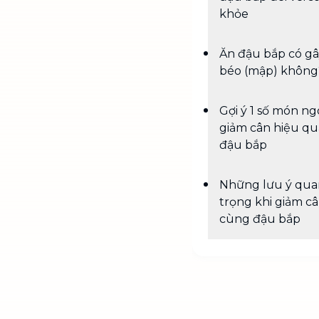
khỏe
Ăn đậu bắp có g
béo (mập) không
Gợi ý 1 số món n
giảm cân hiệu qu
đậu bắp
Những lưu ý qua
trọng khi giảm c
cùng đậu bắp