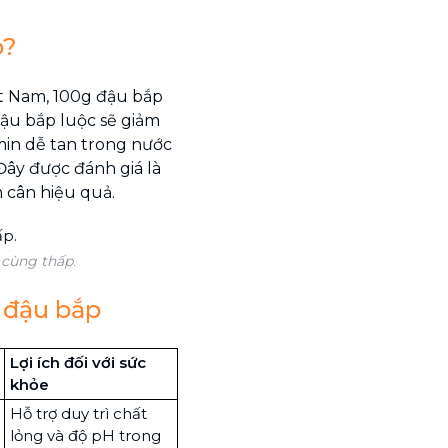
o?
t Nam, 100g đậu bắp
đậu bắp luộc sẽ giảm
amin dễ tan trong nước
 Đây được đánh giá là
 cân hiệu quả.
 cùng thấp.
i đậu bắp
Lợi ích đối với sức
khỏe
Hỗ trợ duy trì chất
lỏng và độ pH trong