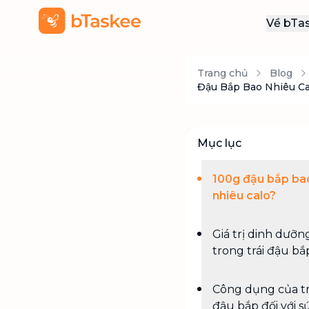
Về bTa
Giới
Trang chủ
Blog
Thôn
Đậu Bắp Bao Nhiêu C
Khu
Tuy
Mục lục
Liên
100g đậu bắp ba
nhiêu calo?
Giá trị dinh dưỡn
trong trái đậu bắ
Công dụng của tr
đậu bắp đối với s