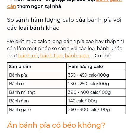
cân
thơm ngon tại nhà
So sánh hàm lượng calo của bánh pía với
các loại bánh khác
Để biết mức calo trong bánh pía cao hay thấp thì
cần làm một phép so sánh với các loại bánh khác
như
bánh mì
,
bánh flan
,
bánh gato
,… Cụ thể:
Sản phẩm
Hàm lượng calo
Bánh pía
350 - 450 calo/100g
Bánh mì
230 - 250 calo/100g
Bánh mì thịt
380 - 400 calo/100g
Bánh flan
146 calo/100g
Bánh gato
260 - 300 calo/100g
Ăn bánh pía có béo không?