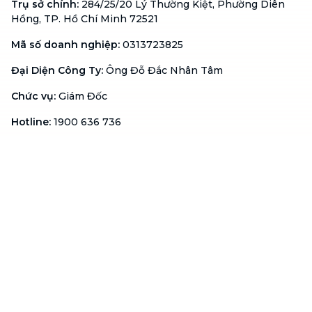
Trụ sở chính
:
284/25/20 Lý Thường Kiệt, Phường Diên
Hồng, TP. Hồ Chí Minh 72521
Mã số doanh nghiệp
:
0313723825
Đại Diện Công Ty
:
Ông Đỗ Đắc Nhân Tâm
Chức vụ
:
Giám Đốc
Hotline
:
1900 636 736
Hỗ trợ khách hàng
:
support@btaskee.com
Hỗ trợ doanh nghiệp
:
btaskee4biz.vn@btaskee.com
Việt Nam
Hỗ trợ
Liên hệ
Khiếu nại