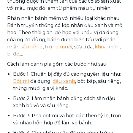
thường được in thêm tên của các cơ sở sản xuất
với màu mực đỏ làm từ phẩm màu tự nhiên.
Phần nhân bánh mềm với nhiều loại khác nhau.
Bánh truyền thống có lớp nhân đậu xanh và mỡ
heo. Theo thời gian, để hợp với khẩu vị đa dạng
của người dùng, bánh được biến tấu với phần
nhân
sầu riêng
,
trứng muối
, sữa dừa,
khoai môn
,
bí đỏ
,...
Cách làm bánh pía gồm các bước như sau:
Bước 1: Chuẩn bị đầy đủ các nguyên liệu như:
Bột mì
đa dụng,
đậu xanh
, bột bắp, sầu riêng,
trứng muối, gia vị khác.
Bước 2: Làm nhân bánh bằng cách sên đậu
xanh bỏ vỏ và sầu riêng.
Bước 3: Pha bột mì và bột bắp theo tỷ lệ, trộn
và nhào hỗn hợp để làm vỏ bánh.
Bước 4: Cho phần nhân đã sên cộng trứng