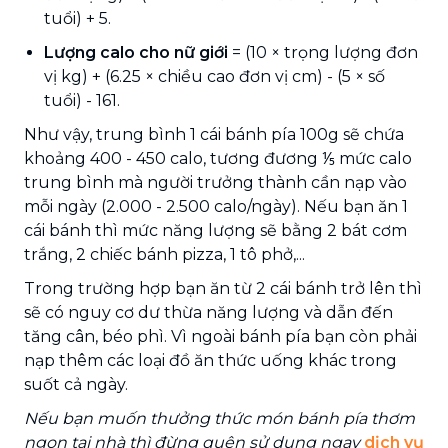
tuổi) + 5.
Lượng calo cho nữ giới
= (10 × trọng lượng đơn
vị kg) + (6.25 × chiều cao đơn vị cm) - (5 × số
tuổi) - 161.
Như vậy, trung bình 1 cái bánh pía 100g sẽ chứa
khoảng 400 - 450 calo, tương đương ⅕ mức calo
trung bình mà người trưởng thành cần nạp vào
mỗi ngày (2.000 - 2.500 calo/ngày). Nếu bạn ăn 1
cái bánh thì mức năng lượng sẽ bằng 2 bát cơm
trắng, 2 chiếc bánh pizza, 1 tô phở,...
Trong trường hợp bạn ăn từ 2 cái bánh trở lên thì
sẽ có nguy cơ dư thừa năng lượng và dẫn đến
tăng cân, béo phì. Vì ngoài bánh pía bạn còn phải
nạp thêm các loại đồ ăn thức uống khác trong
suốt cả ngày.
Nếu bạn muốn thưởng thức món bánh pía thơm
ngon tại nhà thì đừng quên sử dụng ngay
dịch vụ