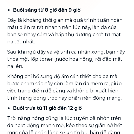
Buổi sáng từ 8 giờ đến 9 giờ
Đây là khoảng thời gian mà quá trình tuần hoàn
máu diễn ra rất nhanh nên lúc này, làn da của
bạn sẽ nhạy cảm và hấp thụ dưỡng chất từ mặt
nạ tốt nhất.
Sau khi ngủ dậy và vệ sinh cá nhân xong, bạn hãy
thoa một lớp toner (nước hoa hồng) rồi đắp mặt
nạ lên.
Không chỉ bổ sung độ ẩm cần thiết cho da mà
bước chăm sóc này còn làm làn da mềm ra, giúp
việc trang điểm dễ dàng và không bị xuất hiện
tình trạng bong tróc hay phấn nền đóng mảng.
Buổi trưa từ 11 giờ đến 12 giờ
Trời nắng nóng cũng là lúc tuyến bã nhờn trên
da hoạt động mạnh mẽ, kéo theo sự giãn nở hết
mức của lỗ chân lông sẽ khiến bụi bẩn dễ dàng