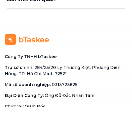
Công Ty TNHH bTaskee
Trụ sở chính
:
284/25/20 Lý Thường Kiệt, Phường Diên
Hồng, TP. Hồ Chí Minh 72521
Mã số doanh nghiệp
:
0313723825
Đại Diện Công Ty
:
Ông Đỗ Đắc Nhân Tâm
Chức vụ
:
Giám Đốc
Hotline
:
1900 636 736
Hỗ trợ khách hàng
:
support@btaskee.com