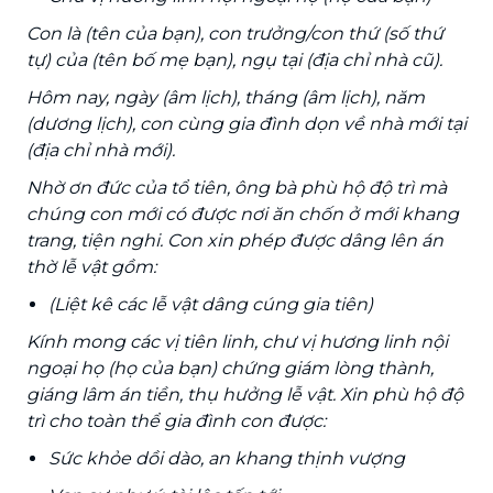
Con là (tên của bạn), con trưởng/con thứ (số thứ
tự) của (tên bố mẹ bạn), ngụ tại (địa chỉ nhà cũ).
Hôm nay, ngày (âm lịch), tháng (âm lịch), năm
(dương lịch), con cùng gia đình dọn về nhà mới tại
(địa chỉ nhà mới).
Nhờ ơn đức của tổ tiên, ông bà phù hộ độ trì mà
chúng con mới có được nơi ăn chốn ở mới khang
trang, tiện nghi. Con xin phép được dâng lên án
thờ lễ vật gồm:
(Liệt kê các lễ vật dâng cúng gia tiên)
Kính mong các vị tiên linh, chư vị hương linh nội
ngoại họ (họ của bạn) chứng giám lòng thành,
giáng lâm án tiền, thụ hưởng lễ vật. Xin phù hộ độ
trì cho toàn thể gia đình con được:
Sức khỏe dồi dào, an khang thịnh vượng