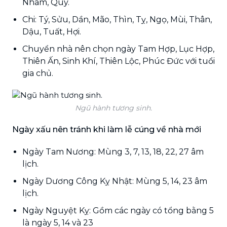
Nhâm, Quý.
Chi: Tý, Sửu, Dần, Mão, Thìn, Tỵ, Ngọ, Mùi, Thân,
Dậu, Tuất, Hợi.
Chuyển nhà nên chọn ngày Tam Hợp, Lục Hợp,
Thiên Ấn, Sinh Khí, Thiên Lộc, Phúc Đức với tuổi
gia chủ.
Ngũ hành tương sinh.
Ngày xấu nên tránh khi làm lễ cúng về nhà mới
Ngày Tam Nương: Mùng 3, 7, 13, 18, 22, 27 âm
lịch.
Ngày Dương Công Kỵ Nhật: Mùng 5, 14, 23 âm
lịch.
Ngày Nguyệt Kỵ: Gồm các ngày có tổng bằng 5
là ngày 5, 14 và 23