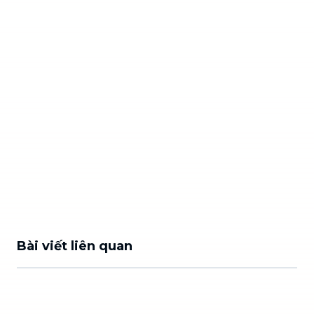
Bài viết liên quan