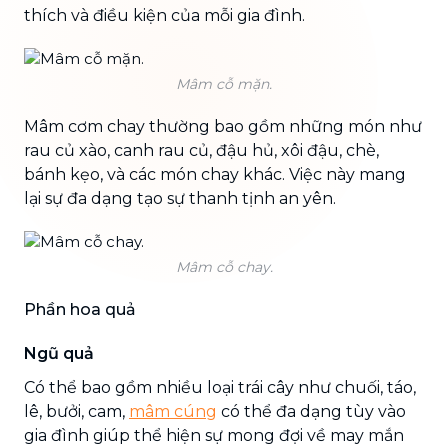
thích và điều kiện của mỗi gia đình.
Mâm cỗ mặn.
Mâm cơm chay thường bao gồm những món như
rau củ xào, canh rau củ, đậu hủ, xôi đậu, chè,
bánh kẹo, và các món chay khác. Việc này mang
lại sự đa dạng tạo sự thanh tịnh an yên.
Mâm cỗ chay.
Phần hoa quả
Ngũ quả
Có thể bao gồm nhiều loại trái cây như chuối, táo,
lê, bưởi, cam,
mâm cúng
có thể đa dạng tùy vào
gia đình giúp thể hiện sự mong đợi về may mắn