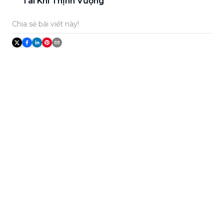
Tài Khí Thịnh Vượng
Chia sẻ bài viết này!