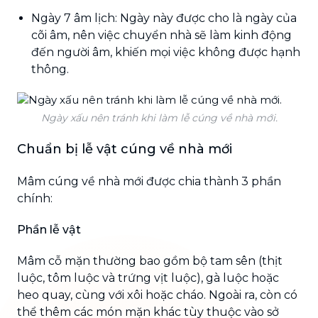
Ngày 7 âm lịch: Ngày này được cho là ngày của
cõi âm, nên việc chuyển nhà sẽ làm kinh động
đến người âm, khiến mọi việc không được hạnh
thông.
Ngày xấu nên tránh khi làm lễ cúng về nhà mới.
Chuẩn bị lễ vật cúng về nhà mới
Mâm cúng về nhà mới được chia thành 3 phần
chính:
Phần lễ vật
Mâm cỗ mặn thường bao gồm bộ tam sên (thịt
luộc, tôm luộc và trứng vịt luộc), gà luộc hoặc
heo quay, cùng với xôi hoặc cháo. Ngoài ra, còn có
thể thêm các món mặn khác tùy thuộc vào sở