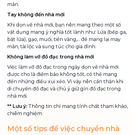
mắn.
Tay không đến nhà mới
Khi dọn về nhà mới, bạn nên mang theo một số
vật dụng mang ý nghĩa tốt lành như: Lửa (bếp ga,
bật lửa), gạo, muối, tiền vàng,... để mang lại may
mắn, tài lộc và sung túc cho gia đình.
Không làm vỡ đồ đạc trong nhà mới
Việc làm vỡ đồ đạc trong ngày dọn về nhà mới
được cho là điềm báo không tốt, có thể mang
đến những điều xui xẻo. Vì vậy nên cẩn thận khi
di chuyển đồ đạc và chú ý giữ gìn đồ đạc trong
nhà mới.
** Lưu ý:
Thông tin chỉ mang tính chất tham khảo,
chiêm nghiệm.
Một số tips để việc chuyển nhà