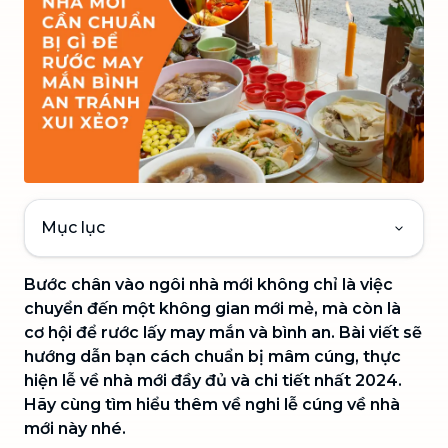
Mục lục
Bước chân vào ngôi nhà mới không chỉ là việc
chuyển đến một không gian mới mẻ, mà còn là
cơ hội để rước lấy may mắn và bình an. Bài viết sẽ
hướng dẫn bạn cách chuẩn bị mâm cúng, thực
hiện lễ về nhà mới đầy đủ và chi tiết nhất 2024.
Hãy cùng tìm hiểu thêm về nghi lễ cúng về nhà
mới này nhé.