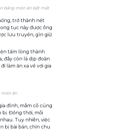
iên bằng món ăn bắt mắt
hống, trở thành nét
hong tục này được ông
ược lưu truyền, gìn giữ
iện tấm lòng thành
a, đây còn là dịp đoàn
i làm ăn xa về với gia
ủ món ăn
gia đình, mâm cỗ cúng
bị. Đồng thời, mỗi
hau. Tuy nhiên, việc
 bị bài bản, chỉn chu