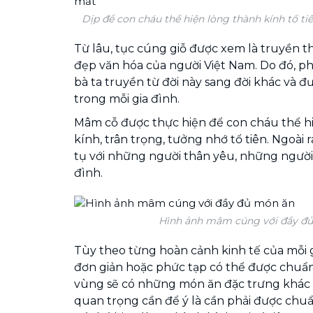
Dịp để con cháu thể hiện lòng thành kính tổ t
Từ lâu, tục cúng giỗ được xem là truyền t
đẹp văn hóa của người Việt Nam. Do đó, p
bà ta truyền từ đời này sang đời khác và đ
trong mỗi gia đình.
Mâm cỗ được thực hiện để con cháu thể h
kính, trân trọng, tưởng nhớ tổ tiên. Ngoài r
tụ với những người thân yêu, những người đ
đình.
Hình ảnh mâm cúng với đầy đ
Tùy theo từng hoàn cảnh kinh tế của mỗi 
đơn giản hoặc phức tạp có thể được chuẩn 
vùng sẽ có những món ăn đặc trưng khác n
quan trọng cần để ý là cần phải được chuẩn