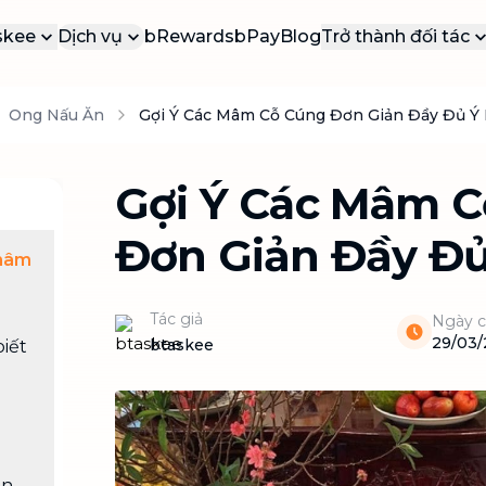
skee
Dịch vụ
bRewards
bPay
Blog
Trở thành đối tác
 Thiệu
Cộng Tác Viên
Ong Nấu Ăn
Gợi Ý Các Mâm Cỗ Cúng Đơn Giản Đầy Đủ Ý
DỊ
DỊCH VỤ PHỔ BIẾN
g cáo báo chí
Đối tác dịch vụ
VÀ
Các dịch vụ được yêu thích nhất tại
bTaskee
yến mãi
Đối tác doanh 
b
Gợi Ý Các Mâm 
Dọn dẹp nhà (ca lẻ)
ển dụng
b
Vệ sinh, dọn dẹp nhà cửa sạch tinh
n
 hệ
Đơn Giản Đầy Đủ
tươm
 mâm
b
Tổng vệ sinh
n
Dọn dẹp nhà cửa chuyên sâu, mọi
Tác giả
Ngày c
b
ngóc ngách
29/03
btaskee
iết
Vệ sinh sofa, rèm, nệm, thảm
Đánh bay mọi vết bẩn trên sofa, nệm,
rèm, thảm
Dịch vụ chuyển nhà
NEW
ền