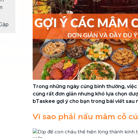
Chuyển nhà trọn gói, không lo dọn
m
dẹp nơi đi nơi đến
Vệ sinh công nghiệp
NEW
Gặp
Vệ sinh chuyên nghiệp cho văn
phòng, nhà xưởng, công trình lớn
Trong những ngày cúng bình thường, việ
cúng rất đơn giản nhưng khó lựa chọn dư
bTaskee gợi ý cho bạn trong bài viết sau 
Vì sao phải nấu mâm cỗ c