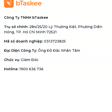
Công Ty TNHH bTaskee
Trụ sở chính
:
284/25/20 Lý Thường Kiệt, Phường Diên
Hồng, TP. Hồ Chí Minh 72521
Mã số doanh nghiệp
:
0313723825
Đại Diện Công Ty
:
Ông Đỗ Đắc Nhân Tâm
Chức vụ
:
Giám Đốc
Hotline
:
1900 636 736
Hỗ trợ khách hàng
:
support@btaskee.com
Hỗ trợ doanh nghiệp
:
btaskee4biz.vn@btaskee.com
Việt Nam
Hỗ trợ
Liên hệ
Khiếu nại