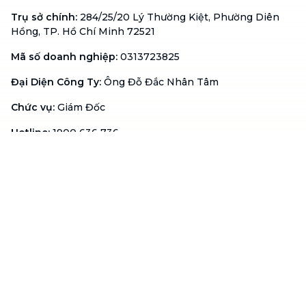
Trụ sở chính
:
284/25/20 Lý Thường Kiệt, Phường Diên
Hồng, TP. Hồ Chí Minh 72521
Mã số doanh nghiệp
:
0313723825
Đại Diện Công Ty
:
Ông Đỗ Đắc Nhân Tâm
Chức vụ
:
Giám Đốc
Hotline
:
1900 636 736
Hỗ trợ khách hàng
:
support@btaskee.com
Hỗ trợ doanh nghiệp
:
btaskee4biz.vn@btaskee.com
Việt Nam
Hỗ trợ
Liên hệ
Khiếu nại