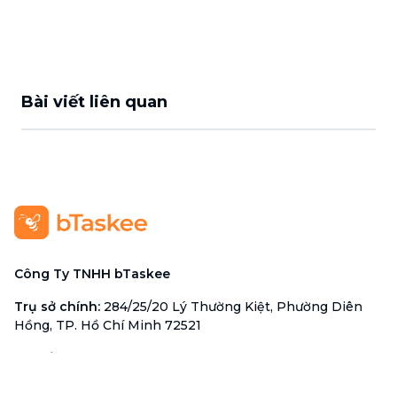
Bài viết liên quan
Công Ty TNHH bTaskee
Trụ sở chính
:
284/25/20 Lý Thường Kiệt, Phường Diên
Hồng, TP. Hồ Chí Minh 72521
Mã số doanh nghiệp
:
0313723825
Đại Diện Công Ty
:
Ông Đỗ Đắc Nhân Tâm