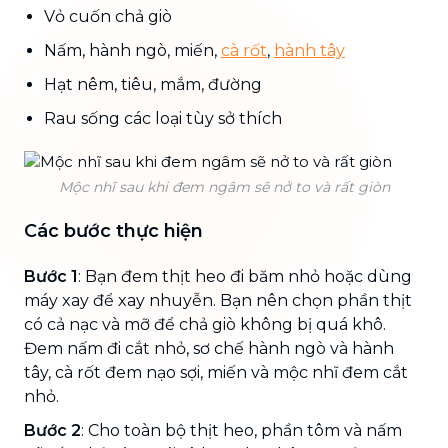
Vỏ cuốn chả giò
Nấm, hành ngò, miến,
cà rốt
,
hành tây
Hạt nêm, tiêu, mắm, đường
Rau sống các loại tùy sở thích
Mộc nhĩ sau khi đem ngâm sẽ nở to và rất giòn
Các bước thực hiện
Bước 1
: Bạn đem thịt heo đi băm nhỏ hoặc dùng
máy xay để xay nhuyễn. Bạn nên chọn phần thịt
có cả nạc và mỡ để chả giò không bị quá khô.
Đem nấm đi cắt nhỏ, sơ chế hành ngò và hành
tây, cà rốt đem nạo sợi, miến và mộc nhĩ đem cắt
nhỏ.
Bước 2
: Cho toàn bộ thịt heo, phần tôm và nấm