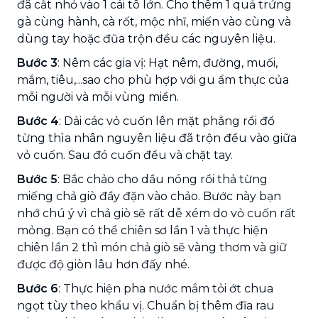
đã cắt nhỏ vào 1 cái tô lớn. Cho thêm 1 quả trứng
gà cùng hành, cà rốt, mộc nhĩ, miến vào cùng và
dùng tay hoặc đũa trộn đều các nguyên liệu.
Bước 3
: Nêm các gia vị: Hạt nêm, đường, muối,
mắm, tiêu,...sao cho phù hợp với gu ẩm thực của
mỗi người và mỗi vùng miền.
Bước 4
: Dải các vỏ cuốn lên mặt phẳng rồi đổ
từng thìa nhân nguyên liệu đã trộn đều vào giữa
vỏ cuốn. Sau đó cuốn đều và chặt tay.
Bước 5
: Bắc chảo cho dầu nóng rồi thả từng
miếng chả giò đầy đặn vào chảo. Bước này bạn
nhớ chú ý vì chả giò sẽ rất dễ xém do vỏ cuốn rất
mỏng. Bạn có thể chiên sơ lần 1 và thực hiện
chiên lần 2 thì món chả giò sẽ vàng thơm và giữ
được độ giòn lâu hơn đấy nhé.
Bước 6
: Thực hiện pha nước mắm tỏi ớt chua
ngọt tùy theo khẩu vị. Chuẩn bị thêm đĩa rau