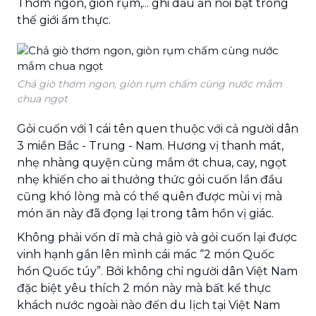
Thơm ngon, giòn rụm,... ghi dấu ấn nổi bật trong
thế giới ẩm thực.
Chả giò thơm ngon, giòn rụm chấm cùng nước mắm
chua ngọt
Gỏi cuốn với 1 cái tên quen thuộc với cả người dân
3 miền Bắc - Trung - Nam. Hương vị thanh mát,
nhẹ nhàng quyện cùng mắm ớt chua, cay, ngọt
nhẹ khiến cho ai thưởng thức gỏi cuốn lần đầu
cũng khó lòng mà có thể quên được mùi vị mà
món ăn này đã đọng lại trong tâm hồn vị giác.
Không phải vốn dĩ mà chả giò và gỏi cuốn lại được
vinh hạnh gắn lên mình cái mác “2 món Quốc
hồn Quốc túy”. Bởi không chỉ người dân Việt Nam
đặc biệt yêu thích 2 món này mà bất kể thực
khách nước ngoài nào đến du lịch tại Việt Nam