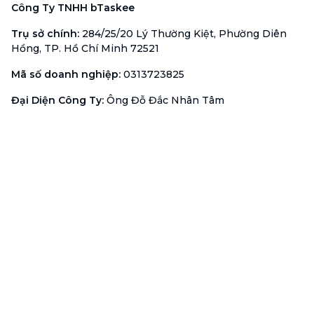
Công Ty TNHH bTaskee
Trụ sở chính
:
284/25/20 Lý Thường Kiệt, Phường Diên
Hồng, TP. Hồ Chí Minh 72521
Mã số doanh nghiệp
:
0313723825
Đại Diện Công Ty
:
Ông Đỗ Đắc Nhân Tâm
Chức vụ
:
Giám Đốc
Hotline
:
1900 636 736
Hỗ trợ khách hàng
:
support@btaskee.com
Hỗ trợ doanh nghiệp
:
btaskee4biz.vn@btaskee.com
Việt Nam
Hỗ trợ
Liên hệ
Khiếu nại