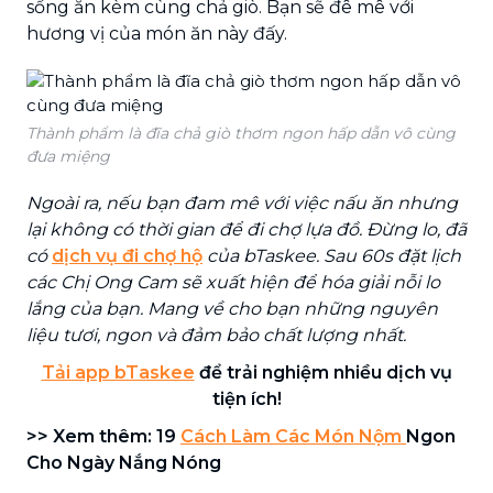
sống ăn kèm cùng chả giò. Bạn sẽ đê mê với
hương vị của món ăn này đấy.
Thành phẩm là đĩa chả giò thơm ngon hấp dẫn vô cùng
đưa miệng
Ngoài ra, nếu bạn đam mê với việc nấu ăn nhưng
lại không có thời gian để đi chợ lựa đồ. Đừng lo, đã
có
dịch vụ đi chợ hộ
của bTaskee. Sau 60s đặt lịch
các Chị Ong Cam sẽ xuất hiện để hóa giải nỗi lo
lắng của bạn. Mang về cho bạn những nguyên
liệu tươi, ngon và đảm bảo chất lượng nhất.
Tải app bTaskee
để trải nghiệm nhiều dịch vụ
tiện ích!
>> Xem thêm: 19
Cách Làm Các Món Nộm
Ngon
Cho Ngày Nắng Nóng