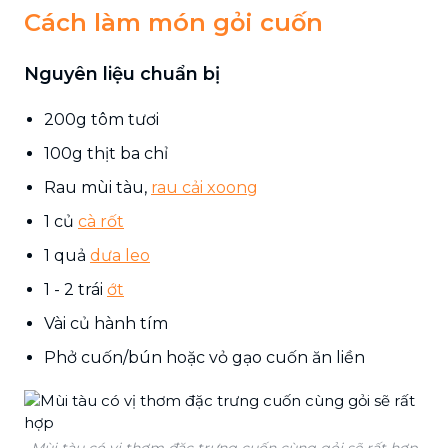
Cách làm món gỏi cuốn
Nguyên liệu chuẩn bị
200g tôm tươi
100g thịt ba chỉ
Rau mùi tàu,
rau cải xoong
1 củ
cà rốt
1 quả
dưa leo
1 - 2 trái
ớt
Vài củ hành tím
Phở cuốn/bún hoặc vỏ gạo cuốn ăn liền
Mùi tàu có vị thơm đặc trưng cuốn cùng gỏi sẽ rất hợp