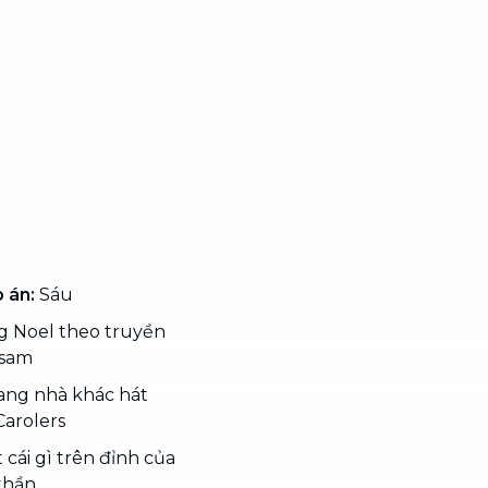
 án:
Sáu
g Noel theo truyền
 sam
sang nhà khác hát
arolers
cái gì trên đỉnh của
thần