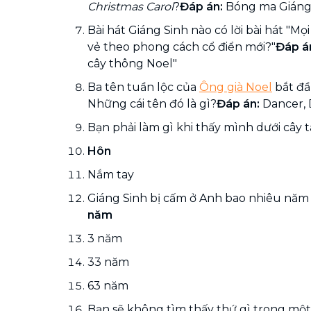
Christmas Carol
?
Đáp án:
Bóng ma Giáng 
Bài hát Giáng Sinh nào có lời bài hát "M
vẻ theo phong cách cổ điển mới?"
Đáp á
cây thông Noel"
Ba tên tuần lộc của
Ông già Noel
bắt đầ
Những cái tên đó là gì?
Đáp án:
Dancer, 
Bạn phải làm gì khi thấy mình dưới cây
Hôn
Nắm tay
Giáng Sinh bị cấm ở Anh bao nhiêu năm 
năm
3 năm
33 năm
63 năm
Bạn sẽ không tìm thấy thứ gì trong một