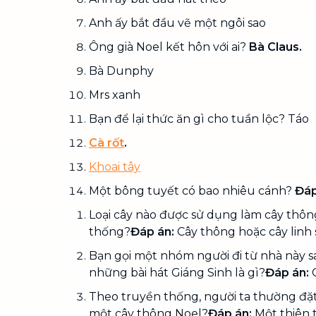
Anh ấy bắt đầu vẽ một ngôi sao
Ông già Noel kết hôn với ai?
Bà Claus.
Bà Dunphy
Mrs xanh
Bạn để lại thức ăn gì cho tuần lộc? Táo
Cà rốt
.
Khoai tây
Một bông tuyết có bao nhiêu cánh?
Đáp
Loại cây nào được sử dụng làm cây thôn
thống?
Đáp án:
Cây thông hoặc cây linh
Bạn gọi một nhóm người đi từ nhà này 
những bài hát Giáng Sinh là gì?
Đáp án:
C
Theo truyền thống, người ta thường đặt 
một cây thông Noel?
Đáp án:
Một thiên 