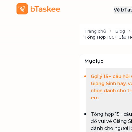
Về bTa
Giới
Trang chủ
Blog
Thôn
Tổng Hợp 100+ Câu Hỏ
Khu
Tuy
Mục lục
Liên
Gợi ý 15+ câu hỏi 
Giáng Sinh hay, v
nhộn dành cho tr
em
Tổng hợp 15+ câu
đố vui về Giáng S
dành cho người l