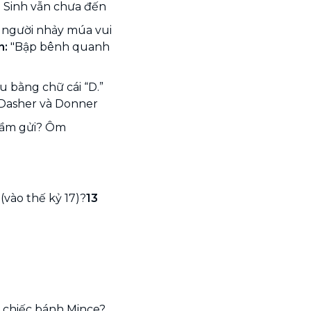
Sinh vẫn chưa đến
ọi người nhảy múa vui
n:
"Bập bênh quanh
u bằng chữ cái “D.”
Dasher và Donner
 tầm gửi? Ôm
(vào thế kỷ 17)?
13
 chiếc bánh Mince?