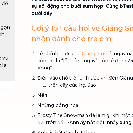
ề đồ
sự sôi động cho buổi sum họp. Cùng bTa
dưới đây!
Gợi ý 15+ câu hỏi về Giáng Si
 gọn
nh
nhộn dành cho trẻ em
Lễ chính thức của
Giáng Sinh
là ngày nà
 vui
còn gọi là “lễ chính ngày”, còn lễ đêm 24
 lạ
Vọng”.
Điền vào chỗ trống: Trước khi đèn Giáng
……… trên cây của họ. Sao
Nến
Những bông hoa
Frosty The Snowman đã làm gì khi một 
đội trên đầu?
Anh ấy bắt đầu nhảy xung
Anh ấy bắt đầu hát theo