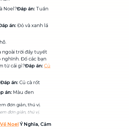
ià Noel?
Đáp án:
Tuần
Đáp án:
Đỏ và xanh lá
hô.
 ngoài trời đầy tuyết
 nghĩnh. Đố các bạn
 từ cái gì?
Đáp án:
Củ
?
Đáp án:
Củ cà rốt
p án:
Màu đen
em đơn giản, thú vị.
 Về Noel
Ý Nghĩa, Cảm