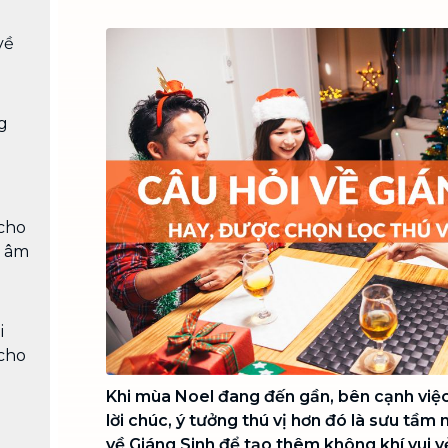
Chuyển nhà trọn gói, không lo dọn
dẹp nơi đi nơi đến
về
Vệ sinh công nghiệp
NEW
Vệ sinh chuyên nghiệp cho văn
phòng, nhà xưởng, công trình lớn
g
cho
u âm
i
cho
Khi mùa Noel đang đến gần, bên cạnh việc
lời chúc, ý tưởng thú vị hơn đó là sưu tầm
về Giáng Sinh để tạo thêm không khí vui vẻ