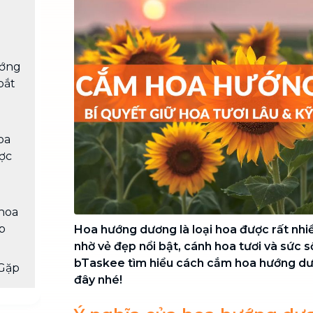
Chuyển nhà trọn gói, không lo dọn
dẹp nơi đi nơi đến
Vệ sinh công nghiệp
NEW
ướng
Vệ sinh chuyên nghiệp cho văn
phòng, nhà xưởng, công trình lớn
bắt
oa
ợc
hoa
p
Hoa hướng dương là loại hoa được rất nhi
nhờ vẻ đẹp nổi bật, cánh hoa tươi và sức 
bTaskee tìm hiểu cách cắm hoa hướng dươ
Gặp
đây nhé!