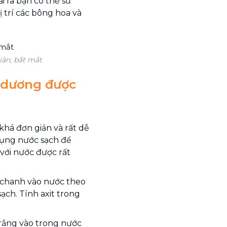
 ra bạn có thể sử
 trí các bông hoa và
ản, bắt mắt
 dương được
há đơn giản và rất dễ
 dụng nước sạch để
với nước được rất
 chanh vào nước theo
sạch. Tính axit trong
rắng vào trong nước