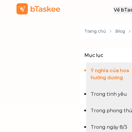
Về bTa
Giới
Trang chủ
Blog
Thôn
Khu
Tuy
Mục lục
Liên
Ý nghĩa của hoa
hướng dương
Trong tình yêu
Trong phong th
Trong ngày 8/3