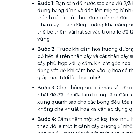
Bước 1
: Bạn cần đổ nước sao cho đủ 2/3
dụng băng dính và dán lên miệng bình 
thành các ô giúp hoa được cắm sẽ đứng
Thân cây hoa hướng dương khá nặng nê
thể bỏ thêm vài hạt sỏi vào trong lọ để
vững.
Bước 2:
Trước khi cắm hoa hướng dương 
bỏ hết lá trên thân cây và cắt thân cây 
cây phù hợp với lọ cắm. Khi cắt gốc hoa,
dạng vát để khi cắm hoa vào lọ hoa có t
giúp hoa tươi lâu hơn nhé!
Bước 3:
Chọn bông hoa có màu sắc đẹp 
nhất để đặt ở giữa làm trung tâm. Cắm c
xung quanh sao cho các bông đều tỏa r
không che khuất hoa kia cần áp dụng q
Bước 4:
Cắm thêm một số loại hoa như 
theo đó là một ít cành cây dương xỉ nhỏ