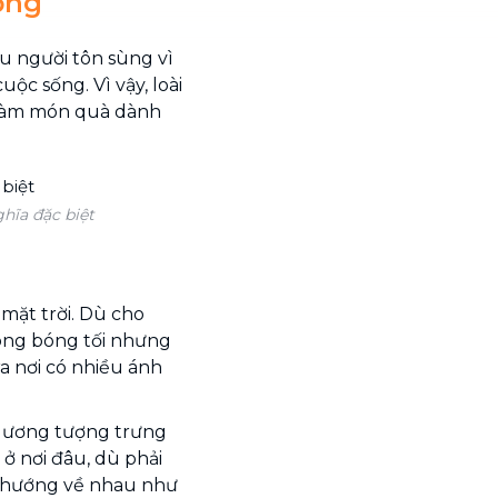
ơng
u người tôn sùng vì
ộc sống. Vì vậy, loài
 làm món quà dành
ĩa đặc biệt
ặt trời. Dù cho
rong bóng tối nhưng
a nơi có nhiều ánh
 dương tượng trưng
ở nơi đâu, dù phải
n hướng về nhau như