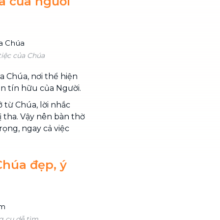
a của người
tiệc của Chúa
 Chúa, nơi thể hiện
n tín hữu của Người.
 từ Chúa, lời nhắc
ị tha. Vậy nên bàn thờ
ọng, ngay cả việc
húa đẹp, ý
g cụ dễ tìm