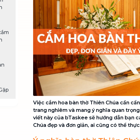
Chuyển nhà trọn gói, không lo dọn
n
dẹp nơi đi nơi đến
Vệ sinh công nghiệp
NEW
Vệ sinh chuyên nghiệp cho văn
 cắm
phòng, nhà xưởng, công trình lớn
n
àn
Gặp
Việc cắm hoa bàn thờ Thiên Chúa cần cẩn t
trang nghiêm và mang ý nghĩa quan trọng 
viết này của bTaskee sẽ hướng dẫn bạn 
Chúa đẹp và đơn giản, ai cũng có thể thực