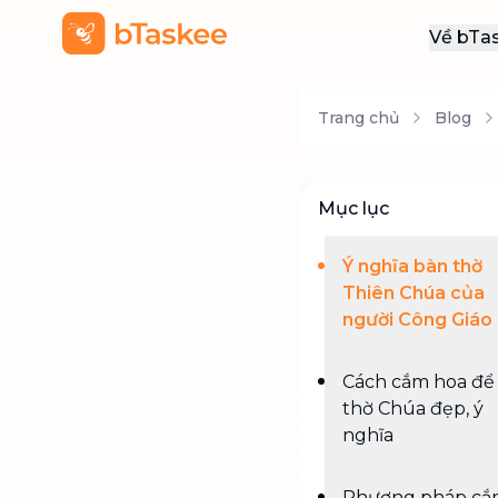
Về bTa
Giới
Trang chủ
Blog
Thôn
Khu
Tuy
Mục lục
Liên
Ý nghĩa bàn thờ
Thiên Chúa của
người Công Giáo
Cách cắm hoa để
thờ Chúa đẹp, ý
nghĩa
Phương pháp cắ