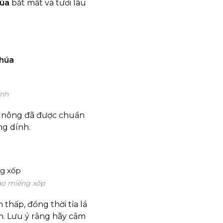
húa
bắt mắt và tươi lâu
Chúa
ính
t nông đã được chuẩn
ng dính.
vào miếng xốp
thấp, đồng thời tỉa lá
cm. Lưu ý rằng hãy cắm