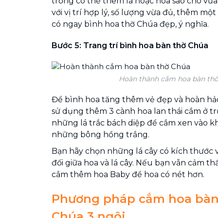
trống có thể thêm lá hoặc hoa sao cho vừa
với vị trí hợp lý, số lượng vừa đủ, thêm mộ
có ngay bình hoa thờ Chúa đẹp, ý nghĩa.
Bước 5: Trang trí bình hoa bàn thờ Chúa
Hoàn thành cắm hoa bàn th
Để bình hoa tăng thêm vẻ đẹp và hoàn hảo
sử dụng thêm 3 cành hoa lan thái cắm ở tr
những lá trắc bách diệp để cắm xen vào k
những bông hồng trắng.
Bạn hãy chọn những lá cây có kích thước 
đối giữa hoa và lá cây. Nếu bạn vẫn cảm th
cắm thêm hoa Baby để hoa có nét hơn.
Phương pháp cắm hoa bàn
Chúa 3 ngôi