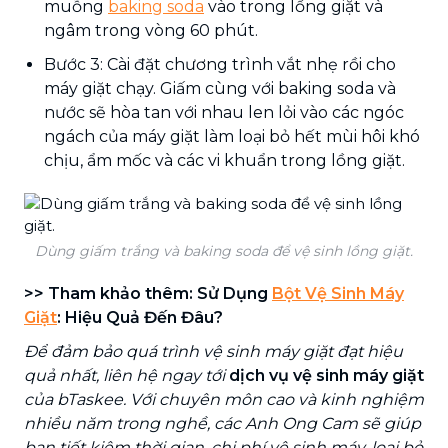
muỗng
baking soda
vào trong lồng giặt và
ngâm trong vòng 60 phút.
Bước 3: Cài đặt chương trình vắt nhẹ rồi cho
máy giặt chạy. Giấm cùng với baking soda và
nước sẽ hòa tan với nhau len lỏi vào các ngóc
ngách của máy giặt làm loại bỏ hết mùi hôi khó
chịu, ẩm mốc và các vi khuẩn trong lồng giặt.
Dùng giấm trắng và baking soda để vệ sinh lồng giặt.
>> Tham khảo thêm: Sử Dụng
Bột Vệ Sinh Máy
Giặt
: Hiệu Quả Đến Đâu?
Để đảm bảo quá trình vệ sinh máy giặt đạt hiệu
quả nhất, liên hệ ngay tới
dịch vụ vệ sinh máy giặt
của bTaskee. Với chuyên môn cao và kinh nghiệm
nhiều năm trong nghề, các Anh Ong Cam sẽ giúp
bạn tiết kiệm thời gian, chi phí vệ sinh máy, loại bỏ