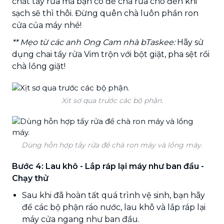
chất tẩy rửa mà bạn có để chà rửa cho đến khi
sạch sẽ thì thôi. Đừng quên chà luôn phần ron
cửa của máy nhé!
** Mẹo từ các anh Ong Cam nhà bTaskee:
Hãy sử
dụng chai tẩy rửa Vim trộn với bột giặt, pha sệt rồi
chà lồng giặt!
Xịt sơ qua trước các bộ phận.
Dùng hỗn hợp tẩy rửa để chà ron máy và lồng máy.
Bước 4: Lau khô - Lắp ráp lại máy như ban đầu -
Chạy thử
Sau khi đã hoàn tất quá trình vệ sinh, bạn hãy
để các bộ phận ráo nước, lau khô và lắp ráp lại
máy cửa ngang như ban đầu.