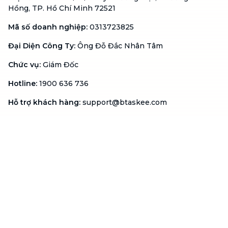
Hồng, TP. Hồ Chí Minh 72521
Mã số doanh nghiệp
:
0313723825
Đại Diện Công Ty
:
Ông Đỗ Đắc Nhân Tâm
Chức vụ
:
Giám Đốc
Hotline
:
1900 636 736
Hỗ trợ khách hàng
:
support@btaskee.com
Hỗ trợ doanh nghiệp
:
btaskee4biz.vn@btaskee.com
Việt Nam
Hỗ trợ
Liên hệ
Khiếu nại
Công ty