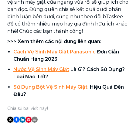
vệ sinh máy giặt cửa ngang vừa rồi sẽ giúp ích cho
bạn đọc. Đừng quên chia sẻ kết quả dưới phần
bình luận bên dưới, cũng như theo dõi bTaskee
để có thêm nhiều mẹo hay gia đình hữu ích khác
nhé! Chúc các bạn thành công!
>>> Xem thêm các nội dung liên quan:
Cách Vệ Sinh Máy Giặt Panasonic
Đơn Giản
Chuẩn Hãng 2023
Nước Vệ Sinh Máy Giặt
Là Gì? Cách Sử Dụng?
Loại Nào Tốt?
Sử Dụng Bột Vệ Sinh Máy Giặt
: Hiệu Quả Đến
Đâu?
Chia sẻ bài viết này!